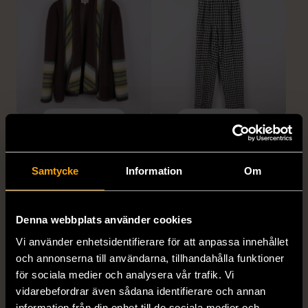
1/5
1/5
KENZO
KENZO
Kenzo - Jacka - Cape -
Kenzo - Byxa - Hög Midja
Samtycke
Information
Om
Premium Vintage
- Rutig - Premium Vintage
L (42-44)
Mycket gott skick
Mycket gott skick
999 kr
Denna webbplats använder cookies
1 499 kr
Vi använder enhetsidentifierare för att anpassa innehållet
och annonserna till användarna, tillhandahålla funktioner
för sociala medier och analysera vår trafik. Vi
vidarebefordrar även sådana identifierare och annan
information från din enhet till de sociala medier och