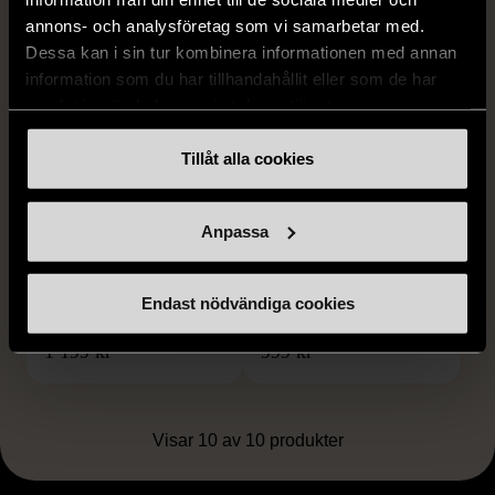
annons- och analysföretag som vi samarbetar med.
Dessa kan i sin tur kombinera informationen med annan
information som du har tillhandahållit eller som de har
samlat in när du har använt deras tjänster.
1/5
1/5
Tillåt alla cookies
KENZO
KENZO
Kenzo - Set - Kavaj -
Kenzo - Klänning -
Blommor - Kjol - Premium
Fuskpäls - Premium
Anpassa
Vintage
Vintage
M (38-40)
S (34-36)
Endast nödvändiga cookies
Mycket gott skick
Mycket gott skick
1 199 kr
999 kr
Visar 10 av 10 produkter