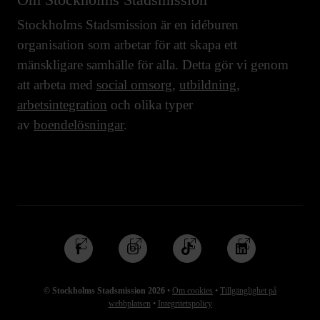
Stockholms Stadsmission är en idéburen
organisation som arbetar för att skapa ett
mänskligare samhälle för alla. Detta gör vi genom
att arbeta med
social omsorg
,
utbildning
,
arbetsintegration
och olika typer
av
boendelösningar
.
Följ
Följ
Följ
Följ
oss
oss
oss
oss
på
på
på
på
© Stockholms Stadsmission 2026
•
Om cookies
•
Tillgänglighet på
Facebook
Instagram
TikTok
Linkedin
webbplatsen
•
Integritetspolicy