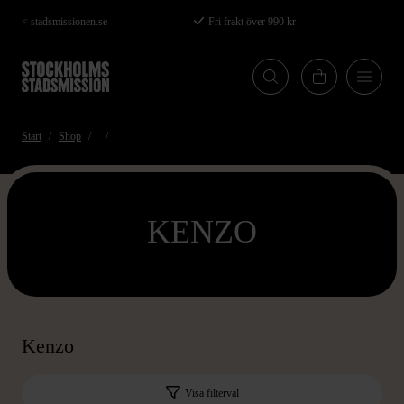
Hoppa
< stadsmissionen.se
Fri frakt över 990 kr
till
huvudinnehåll
Start
Shop
KENZO
Kenzo
Visa filterval