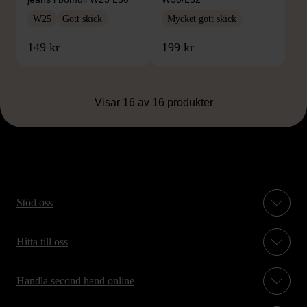
W25
Gott skick
Mycket gott skick
149 kr
199 kr
Visar 16 av 16 produkter
Stöd oss
Hitta till oss
Handla second hand online