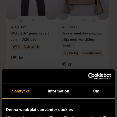
1/5
1/5
WEEKDAY
WEEKDAY
WEEKDAY jeans i svart
Prairie weekday croppad
denim W26 L30
tröja med konstläder
detaljer
W26
Nytt skick
S (34-36)
Använt skick
189 kr
49 kr
Samtycke
Information
Om
Denna webbplats använder cookies