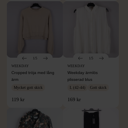
1/5
1/5
WEEKDAY
WEEKDAY
Cropped tröja med lång
Weekday ärmlös
ärm
plisserad blus
Mycket gott skick
L (42-44)
Gott skick
119 kr
169 kr