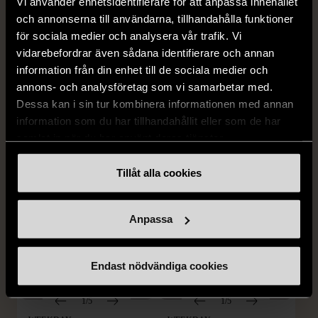
Vi använder enhetsidentifierare för att anpassa innehållet
och annonserna till användarna, tillhandahålla funktioner
1/5
1/5
för sociala medier och analysera vår trafik. Vi
WEEKDAY
WEEKDAY
vidarebefordrar även sådana identifierare och annan
Weekday Amelia vävda
Weekday skogsgrön
information från din enhet till de sociala medier och
byxor med resår
ribbstickad tröja
annons- och analysföretag som vi samarbetar med.
S (34-36)
S (34-36)
Dessa kan i sin tur kombinera informationen med annan
Mycket gott skick
Mycket gott skick
information som du har tillhandahållit eller som de har
179 kr
199 kr
samlat in när du har använt deras tjänster.
Tillåt alla cookies
Anpassa
Endast nödvändiga cookies
1/5
1/5