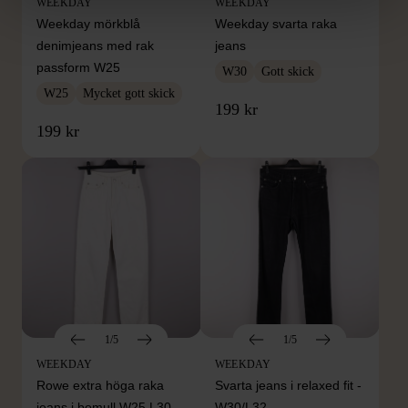
WEEKDAY
WEEKDAY
Weekday mörkblå
Weekday svarta raka
denimjeans med rak
jeans
passform W25
W30
Gott skick
W25
Mycket gott skick
199 kr
199 kr
1/5
1/5
WEEKDAY
WEEKDAY
Rowe extra höga raka
Svarta jeans i relaxed fit -
jeans i bomull W25 L30
W30/L32