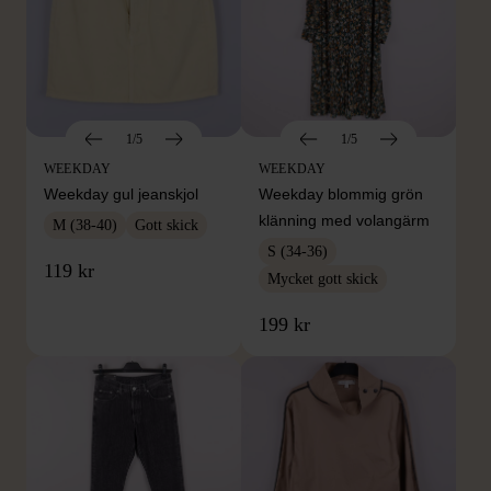
1/5
1/5
WEEKDAY
WEEKDAY
Weekday gul jeanskjol
Weekday blommig grön
klänning med volangärm
M (38-40)
Gott skick
S (34-36)
119 kr
Mycket gott skick
199 kr