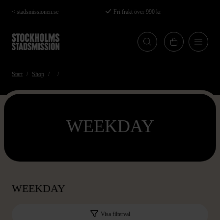
Hoppa
< stadsmissionen.se
Fri frakt över 990 kr
till
huvudinnehåll
Start
Shop
WEEKDAY
WEEKDAY
Visa filterval