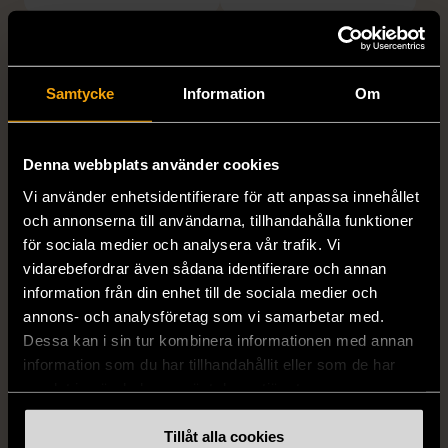
Samtycke
Information
Om
Denna webbplats använder cookies
Vi använder enhetsidentifierare för att anpassa innehållet
1/5
1/5
och annonserna till användarna, tillhandahålla funktioner
för sociala medier och analysera vår trafik. Vi
DRESSMANN
BONDELID
Dressmann -
Bondelid - Randig skjorta
vidarebefordrar även sådana identifierare och annan
Kostymbyxor med
- Blå vit
information från din enhet till de sociala medier och
pressveck
annons- och analysföretag som vi samarbetar med.
XL (52)
Dessa kan i sin tur kombinera informationen med annan
Gott skick
Mycket gott skick
information som du har tillhandahållit eller som de har
159 kr
199 kr
samlat in när du har använt deras tjänster.
Tillåt alla cookies