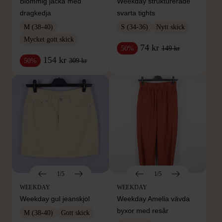
Blommig jacka med
Weekday strukturerade
dragkedja
svarta tights
M (38-40)
S (34-36)
Nytt skick
Mycket gott skick
74 kr
149 kr
50%
154 kr
309 kr
50%
1/5
1/5
WEEKDAY
WEEKDAY
Weekday gul jeanskjol
Weekday Amelia vävda
byxor med resår
M (38-40)
Gott skick