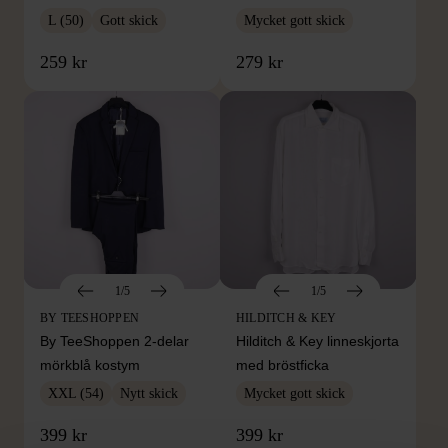
L (50)
Gott skick
Mycket gott skick
259 kr
279 kr
1/5
1/5
BY TEESHOPPEN
HILDITCH & KEY
By TeeShoppen 2-delar
Hilditch & Key linneskjorta
mörkblå kostym
med bröstficka
XXL (54)
Nytt skick
Mycket gott skick
399 kr
399 kr