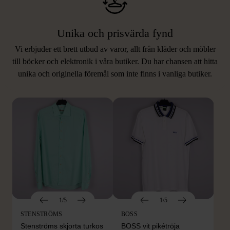
Unika och prisvärda fynd
Vi erbjuder ett brett utbud av varor, allt från kläder och möbler
LIKNANDE PRODUKTER
till böcker och elektronik i våra butiker. Du har chansen att hitta
unika och originella föremål som inte finns i vanliga butiker.
Hitta produkter som påminner om denna
1/5
1/5
STENSTRÖMS
BOSS
Stenströms skjorta turkos
BOSS vit pikétröja