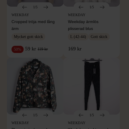
1/5
1/5
WEEKDAY
WEEKDAY
Cropped tröja med lång
Weekday ärmlös
ärm
plisserad blus
Mycket gott skick
L (42-44)
Gott skick
59 kr
169 kr
119 kr
50%
1/5
1/5
WEEKDAY
WEEKDAY