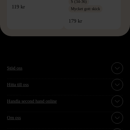
S (34-36)
119 kr
Mycket gott skick
179 kr
Stöd oss
Hitta till oss
Handla second hand online
Om oss