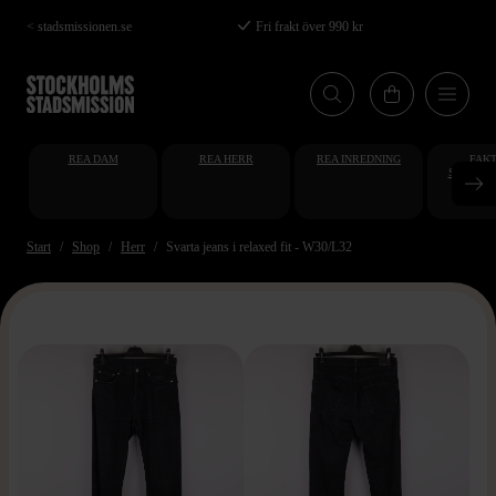
Hoppa
< stadsmissionen.se
Fri frakt över 990 kr
till
huvudinnehåll
REA DAM
REA HERR
REA INREDNING
FAKT
STUDENT
AT
Start
Shop
Herr
Svarta jeans i relaxed fit - W30/L32