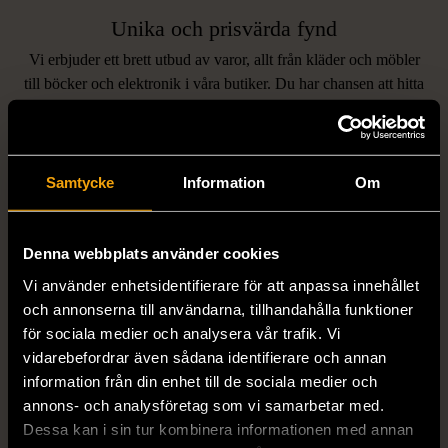
Unika och prisvärda fynd
Vi erbjuder ett brett utbud av varor, allt från kläder och möbler
LIKNANDE PRODUKTER
till böcker och elektronik i våra butiker. Du har chansen att hitta
unika och originella föremål som inte finns i vanliga butiker.
Hitta produkter som påminner om denna
Samtycke
Information
Om
Denna webbplats använder cookies
Vi använder enhetsidentifierare för att anpassa innehållet
och annonserna till användarna, tillhandahålla funktioner
för sociala medier och analysera vår trafik. Vi
1/5
1/5
vidarebefordrar även sådana identifierare och annan
information från din enhet till de sociala medier och
STENSTRÖMS
BOSS
Stenströms skjorta turkos
BOSS vit pikétröja
annons- och analysföretag som vi samarbetar med.
Dessa kan i sin tur kombinera informationen med annan
L (50)
Gott skick
Mycket gott skick