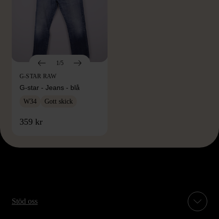
1/5
G-STAR RAW
G-star - Jeans - blå
W34
Gott skick
359 kr
Stöd oss