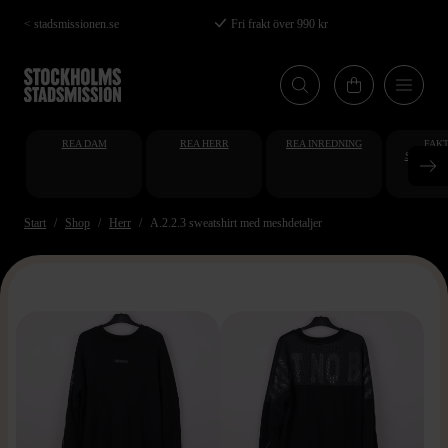
Hoppa
< stadsmissionen.se
Fri frakt över 990 kr
till
huvudinnehåll
REA DAM
REA HERR
REA INREDNING
FAKT
STUDENT
AT
Start
Shop
Herr
A.2.2.3 sweatshirt med meshdetaljer