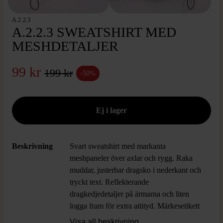
A.2.2.3
A.2.2.3 SWEATSHIRT MED
MESHDETALJER
99 kr
199 kr
-50%
Beskrivning
Svart sweatshirt med markanta
meshpaneler över axlar och rygg. Raka
muddar, justerbar dragsko i nederkant och
tryckt text. Reflekterande
dragkedjedetaljer på ärmarna och liten
logga fram för extra attityd. Märkesetikett
i nacken.
Visa all beskrivning