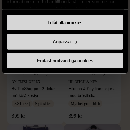
information som du har tillhandahållit eller som de har
259 kr
279 kr
samlat in när du har använt deras tjänster.
Tillåt alla cookies
Anpassa
Endast nödvändiga cookies
1/5
1/5
BY TEESHOPPEN
HILDITCH & KEY
By TeeShoppen 2-delar
Hilditch & Key linneskjorta
mörkblå kostym
med bröstficka
XXL (54)
Nytt skick
Mycket gott skick
399 kr
399 kr