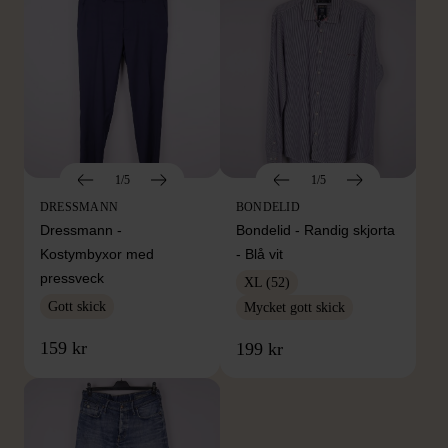
1/5
1/5
DRESSMANN
BONDELID
Dressmann -
Bondelid - Randig skjorta
Kostymbyxor med
- Blå vit
pressveck
XL (52)
Gott skick
Mycket gott skick
159 kr
199 kr