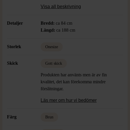
designen lyfter enkelt alla outfits med sin
Visa all beskrivning
moderna, avslappnade vibe.
Detaljer
Bredd:
ca 84 cm
Längd:
ca 188 cm
Storlek
Onesize
Skick
Gott skick
Produkten har använts men är av fin
kvalitet, det kan förekomma mindre
förslitningar.
Läs mer om hur vi bedömer
Färg
Brun