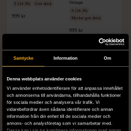
Vintage
S (34-36)
Gott skick
S (34-36)
999 kr
Mycket gott skick
999 kr
Samtycke
Information
Om
Denna webbplats använder cookies
Vi använder enhetsidentifierare för att anpassa innehållet
och annonserna till användarna, tillhandahålla funktioner
1/5
1/5
för sociala medier och analysera vår trafik. Vi
DOBBER
KUMKUM
vidarebefordrar även sådana identifierare och annan
Dobber - Beige byxor
KumKum Ring i
information från din enhet till de sociala medier och
med resårmidja
sterlingsilver med svarta
annons- och analysföretag som vi samarbetar med.
läderimitation
stenar
Dessa kan i sin tur kombinera informationen med annan