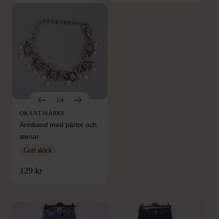
1/4
OKÄNT MÄRKE
Armband med pärlor och
stenar
Gott skick
FRÅN SAMMA VARUMÄRKE
129 kr
Hitta produkter från samma varumärke