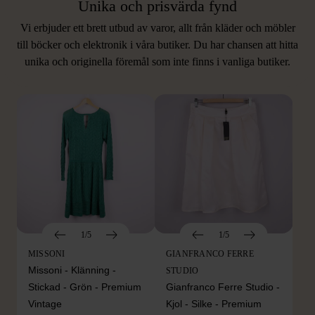
Unika och prisvärda fynd
Vi erbjuder ett brett utbud av varor, allt från kläder och möbler
LIKNANDE PRODUKTER
till böcker och elektronik i våra butiker. Du har chansen att hitta
unika och originella föremål som inte finns i vanliga butiker.
Hitta produkter som påminner om denna
1/5
1/5
MISSONI
GIANFRANCO FERRE
Missoni - Klänning -
STUDIO
Stickad - Grön - Premium
Gianfranco Ferre Studio -
Vintage
Kjol - Silke - Premium