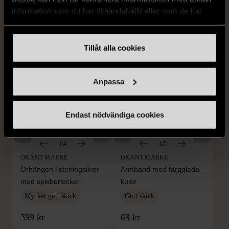
S (34-36)
Nytt skick
Gott skick
information som du har tillhandahållit eller som de har
samlat in när du har använt deras tjänster.
179 kr
399 kr
Tillåt alla cookies
Anpassa
Endast nödvändiga cookies
1/4
1/5
OKÄNT MÄRKE
OKÄNT MÄRKE
Örhängen i sterlingsilver
Armband med färgglada
med spikberlocker
kulor
Mycket gott skick
Gott skick
399 kr
69 kr