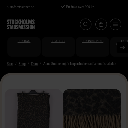
Hoppa
< stadsmissionen.se
Fri frakt över 990 kr
till
huvudinnehåll
REA DAM
REA HERR
REA INREDNING
FAKT
STUDENT
AT
Start
Shop
Dam
Acne Studios mjuk leopardmönstrad lammullshalsduk