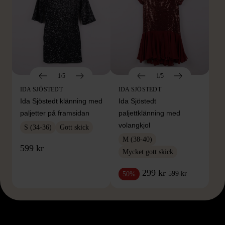
1/5
1/5
IDA SJÖSTEDT
IDA SJÖSTEDT
Ida Sjöstedt klänning med
Ida Sjöstedt
paljetter på framsidan
paljettklänning med
volangkjol
S (34-36)
Gott skick
M (38-40)
599 kr
Mycket gott skick
299 kr
599 kr
50%