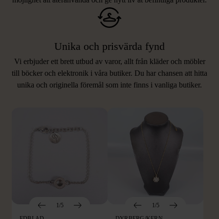
Unika och prisvärda fynd
Vi erbjuder ett brett utbud av varor, allt från kläder och möbler
LIKNANDE PRODUKTER
till böcker och elektronik i våra butiker. Du har chansen att hitta
unika och originella föremål som inte finns i vanliga butiker.
Hitta produkter som påminner om denna
1/5
1/5
EDBLAD
DYRBERG/KERN