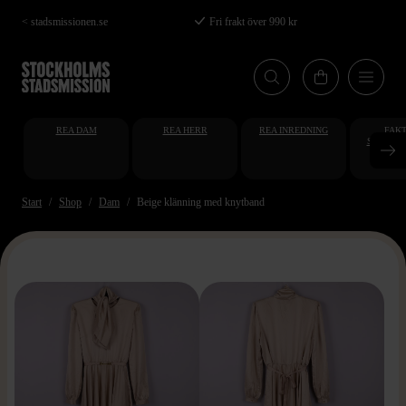
Hoppa
< stadsmissionen.se
Fri frakt över 990 kr
till
huvudinnehåll
REA DAM
REA HERR
REA INREDNING
FAKT
STUDENT
AT
Start
Shop
Dam
Beige klänning med knytband