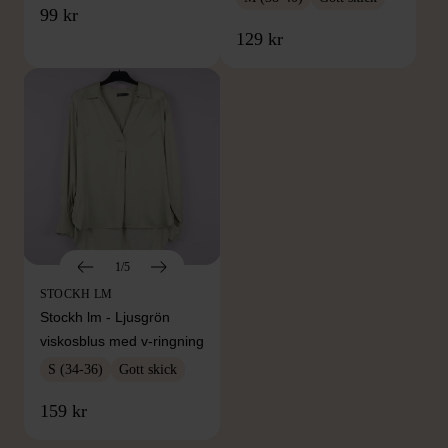
99 kr
129 kr
1/5
STOCKH LM
Stockh lm - Ljusgrön
viskosblus med v-ringning
S (34-36)
Gott skick
FRÅN SAMMA VARUMÄRKE
159 kr
Hitta produkter från samma varumärke