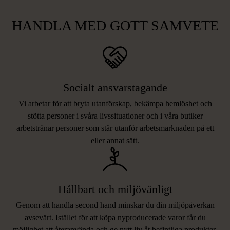
HANDLA MED GOTT SAMVETE
Socialt ansvarstagande
Vi arbetar för att bryta utanförskap, bekämpa hemlöshet och
stötta personer i svåra livssituationer och i våra butiker
arbetstränar personer som står utanför arbetsmarknaden på ett
eller annat sätt.
Hållbart och miljövänligt
Genom att handla second hand minskar du din miljöpåverkan
avsevärt. Istället för att köpa nyproducerade varor får du
möjlighet att återanvända och ge nytt liv åt befintliga produkter.