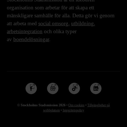
organisation som arbetar för att skapa ett
mänskligare samhälle för alla. Detta gör vi genom
att arbeta med
social omsorg
,
utbildning
,
arbetsintegration
och olika typer
av
boendelösningar
.
Följ
Följ
Följ
Följ
oss
oss
oss
oss
på
på
på
på
© Stockholms Stadsmission 2026
•
Om cookies
•
Tillgänglighet på
Facebook
Instagram
TikTok
Linkedin
webbplatsen
•
Integritetspolicy