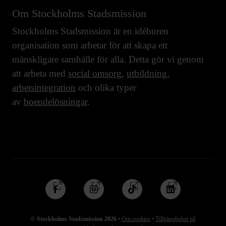
Om Stockholms Stadsmission
Stockholms Stadsmission är en idéburen
organisation som arbetar för att skapa ett
mänskligare samhälle för alla. Detta gör vi genom
att arbeta med
social omsorg
,
utbildning
,
arbetsintegration
och olika typer
av
boendelösningar
.
Följ
Följ
Följ
Följ
oss
oss
oss
oss
på
på
på
på
© Stockholms Stadsmission 2026
•
Om cookies
•
Tillgänglighet på
Facebook
Instagram
TikTok
Linkedin