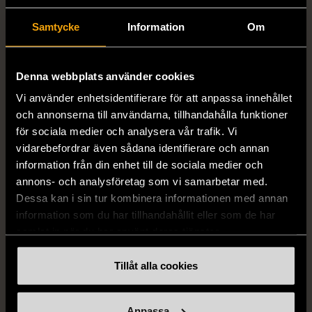
Samtycke
Information
Om
1/5
1/5
Denna webbplats använder cookies
DRESSMANN
BONDELID
Vi använder enhetsidentifierare för att anpassa innehållet
Dressmann -
Bondelid - Randig skjorta
och annonserna till användarna, tillhandahålla funktioner
Kostymbyxor med
- Blå vit
för sociala medier och analysera vår trafik. Vi
pressveck
XL (52)
vidarebefordrar även sådana identifierare och annan
Gott skick
Mycket gott skick
information från din enhet till de sociala medier och
annons- och analysföretag som vi samarbetar med.
159 kr
199 kr
Dessa kan i sin tur kombinera informationen med annan
information som du har tillhandahållit eller som de har
samlat in när du har använt deras tjänster.
Tillåt alla cookies
Anpassa