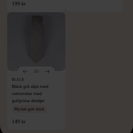
199 kr
1/5
BLÄCK
Bläck grå slips med
rutmönster med
gul/gröna detaljer
Mycket gott skick
149 kr