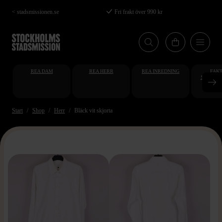
Hoppa
< stadsmissionen.se
Fri frakt över 990 kr
till
huvudinnehåll
REA DAM
REA HERR
REA INREDNING
FAKT
STUDENT
AT
Start
Shop
Herr
Bläck vit skjorta