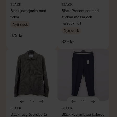
BLÄCK
BLÄCK
Bläck jeansjacka med
Bläck Present set med
fickor
stickad mössa och
halsduk i ull
Nytt skick
Nytt skick
379 kr
329 kr
1/5
1/5
BLÄCK
BLÄCK
Bläck rutig överskjorta
Bläck kostymbyxa tailored