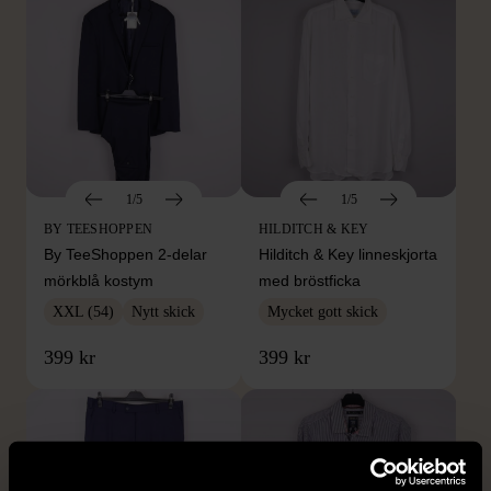
1/5
1/5
BY TEESHOPPEN
HILDITCH & KEY
By TeeShoppen 2-delar
Hilditch & Key linneskjorta
mörkblå kostym
med bröstficka
XXL (54)
Nytt skick
Mycket gott skick
399 kr
399 kr