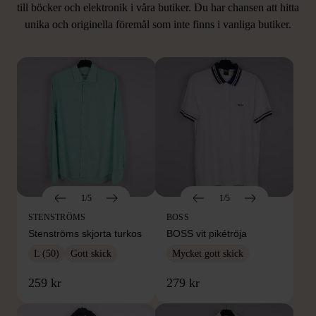
LIKNANDE PRODUKTER
till böcker och elektronik i våra butiker. Du har chansen att hitta
unika och originella föremål som inte finns i vanliga butiker.
Hitta produkter som påminner om denna
1/5
1/5
STENSTRÖMS
BOSS
Stenströms skjorta turkos
BOSS vit pikétröja
L (50)
Gott skick
Mycket gott skick
259 kr
279 kr