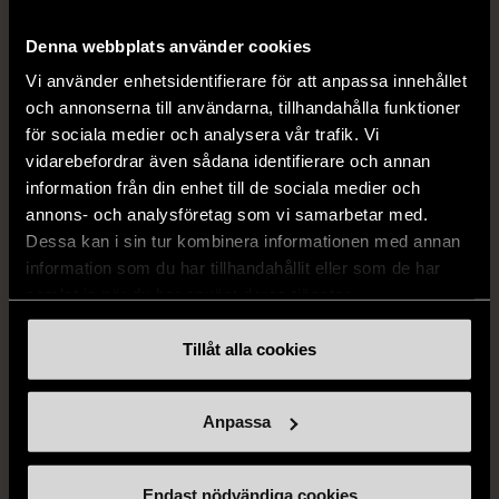
Salviagrön
XS (32-34)
Nytt skick
Denna webbplats använder cookies
M (38-40)
Gott skick
99 kr
Vi använder enhetsidentifierare för att anpassa innehållet
129 kr
och annonserna till användarna, tillhandahålla funktioner
för sociala medier och analysera vår trafik. Vi
vidarebefordrar även sådana identifierare och annan
information från din enhet till de sociala medier och
annons- och analysföretag som vi samarbetar med.
Dessa kan i sin tur kombinera informationen med annan
information som du har tillhandahållit eller som de har
samlat in när du har använt deras tjänster.
Tillåt alla cookies
1/5
STOCKH LM
Stockh lm - Ljusgrön
Anpassa
viskosblus med v-ringning
S (34-36)
Gott skick
Endast nödvändiga cookies