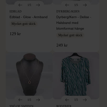
1/5
1/5
EDBLAD
DYRBERG/KERN
Edblad - Glow - Armband
Dyrberg/Kern - Delise -
Halsband med
Mycket gott skick
blomformat hänge
129 kr
Mycket gott skick
249 kr
1/5
1/5
SNÖ OF SWEDEN
RODEBJER