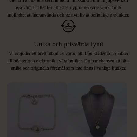
Genom att handla second hand minskar du din miljöpåverkan
avsevärt. Istället för att köpa nyproducerade varor får du
möjlighet att återanvända och ge nytt liv åt befintliga produkter.
Unika och prisvärda fynd
Vi erbjuder ett brett utbud av varor, allt från kläder och möbler
LIKNANDE PRODUKTER
till böcker och elektronik i våra butiker. Du har chansen att hitta
unika och originella föremål som inte finns i vanliga butiker.
Hitta produkter som påminner om denna