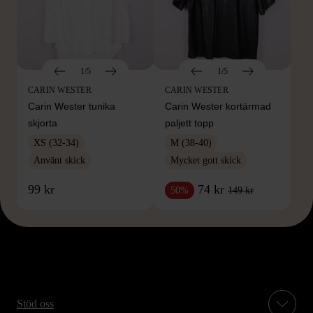
1/5
1/5
CARIN WESTER
CARIN WESTER
Carin Wester tunika
Carin Wester kortärmad
skjorta
paljett topp
XS (32-34)
M (38-40)
Använt skick
Mycket gott skick
99 kr
74 kr
149 kr
50%
Stöd oss