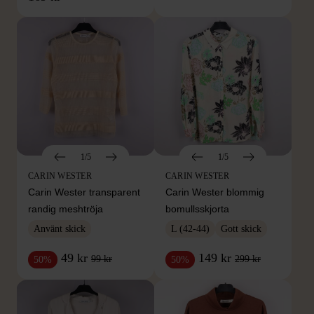
1/5
1/5
CARIN WESTER
CARIN WESTER
Carin Wester transparent
Carin Wester blommig
randig meshtröja
bomullsskjorta
Använt skick
L (42-44)
Gott skick
49 kr
149 kr
99 kr
299 kr
50%
50%