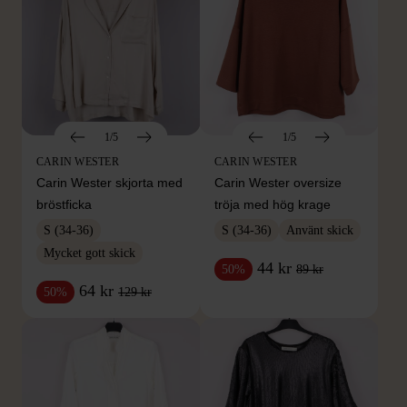
1/5
1/5
CARIN WESTER
CARIN WESTER
Carin Wester skjorta med
Carin Wester oversize
bröstficka
tröja med hög krage
S (34-36)
S (34-36)
Använt skick
Mycket gott skick
44 kr
89 kr
50%
64 kr
129 kr
50%