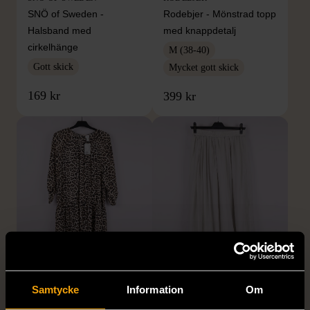
SNÖ of Sweden -
Rodebjer - Mönstrad topp
Halsband med
med knappdetalj
cirkelhänge
M (38-40)
Gott skick
Mycket gott skick
169 kr
399 kr
1/5
1/5
H&M
H&M
Samtycke
Information
Om
H&M - Leopardmönstrad
H&M - Plisserad midikjol
volangklänning
med resårmidja -