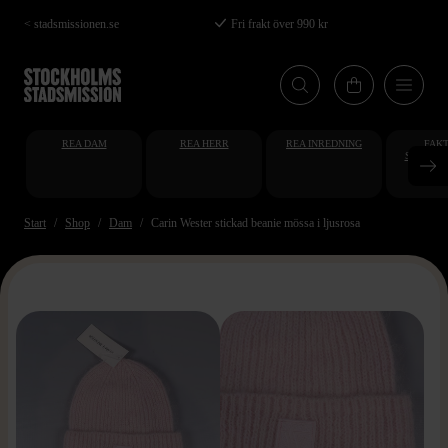
Hoppa
< stadsmissionen.se
Fri frakt över 990 kr
till
huvudinnehåll
REA DAM
REA HERR
REA INREDNING
FAKT
STUDENT
AT
Start
Shop
Dam
Carin Wester stickad beanie mössa i ljusrosa