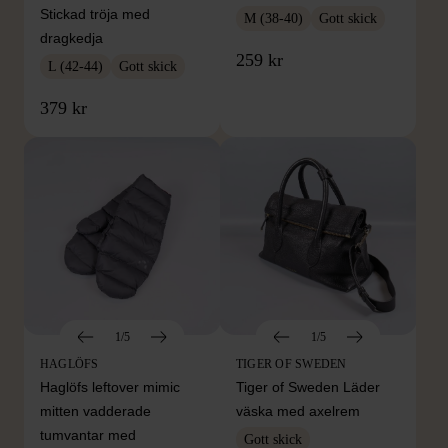
Stickad tröja med
M (38-40)
Gott skick
dragkedja
259 kr
L (42-44)
Gott skick
379 kr
1/5
1/5
HAGLÖFS
TIGER OF SWEDEN
Haglöfs leftover mimic
Tiger of Sweden Läder
mitten vadderade
väska med axelrem
tumvantar med
Gott skick