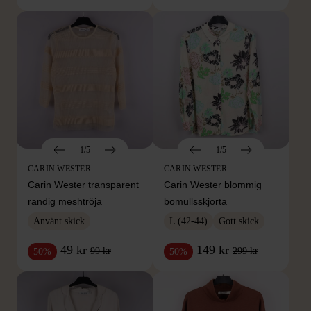
1/5
1/5
CARIN WESTER
CARIN WESTER
Carin Wester transparent
Carin Wester blommig
randig meshtröja
bomullsskjorta
Använt skick
L (42-44)
Gott skick
49 kr
149 kr
99 kr
299 kr
50%
50%