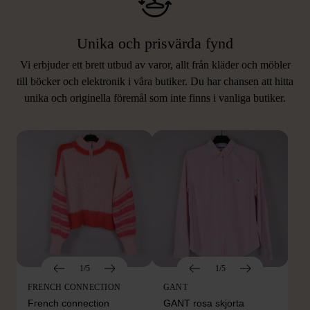
Unika och prisvärda fynd
Vi erbjuder ett brett utbud av varor, allt från kläder och möbler
LIKNANDE PRODUKTER
till böcker och elektronik i våra butiker. Du har chansen att hitta
unika och originella föremål som inte finns i vanliga butiker.
Hitta produkter som påminner om denna
1/5
1/5
FRENCH CONNECTION
GANT
French connection
GANT rosa skjorta