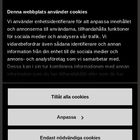
Mycket gott skick
149 kr
Denna webbplats använder cookies
399 kr
Vi använder enhetsidentifierare för att anpassa innehållet
och annonserna till användarna, tillhandahålla funktioner
för sociala medier och analysera vår trafik. Vi
vidarebefordrar även sådana identifierare och annan
information från din enhet till de sociala medier och
annons- och analysföretag som vi samarbetar med.
Dessa kan i sin tur kombinera informationen med annan
information som du har tillhandahållit eller som de har
samlat in när du har använt deras tjänster.
1/5
Tillåt alla cookies
ZARA
Zara tweed rutig kavaj
med pärlknappar
Anpassa
XS (32-34)
Mycket gott skick
Endast nödvändiga cookies