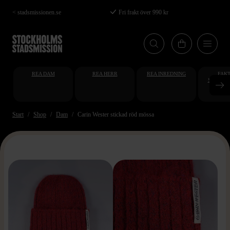
Hoppa
< stadsmissionen.se
Fri frakt över 990 kr
till
huvudinnehåll
REA DAM
REA HERR
REA INREDNING
FAKT
STUDENT
AT
Start
Shop
Dam
Carin Wester stickad röd mössa