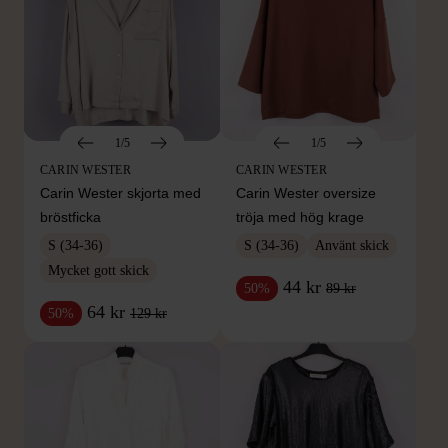
1/5
1/5
CARIN WESTER
CARIN WESTER
Carin Wester skjorta med
Carin Wester oversize
bröstficka
tröja med hög krage
S (34-36)
S (34-36)
Använt skick
Mycket gott skick
44 kr
89 kr
50%
64 kr
129 kr
50%