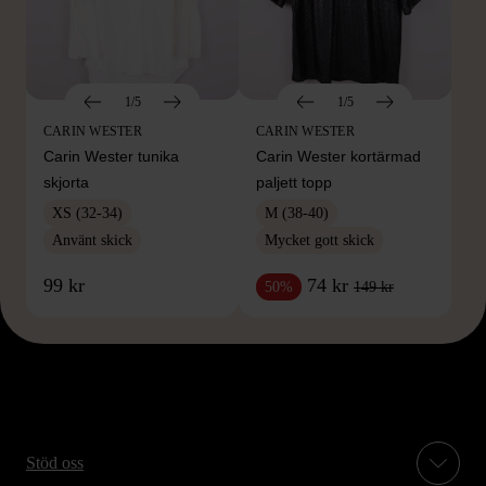
1/5
1/5
CARIN WESTER
CARIN WESTER
Carin Wester tunika
Carin Wester kortärmad
skjorta
paljett topp
XS (32-34)
M (38-40)
Använt skick
Mycket gott skick
99 kr
74 kr
149 kr
50%
Stöd oss