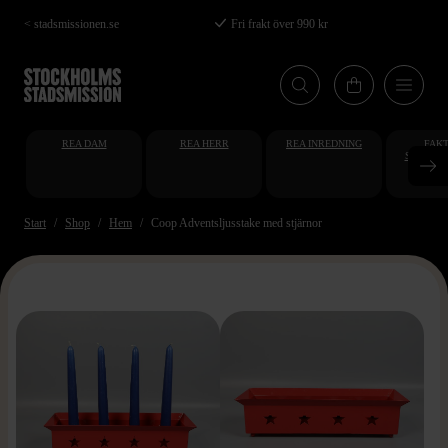
Hoppa
< stadsmissionen.se
Fri frakt över 990 kr
till
huvudinnehåll
REA DAM
REA HERR
REA INREDNING
FAKT
STUDENT
AT
Start
Shop
Hem
Coop Adventsljusstake med stjärnor