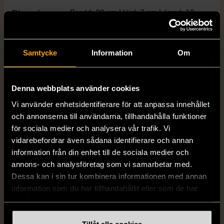
Dimensions
Bredd: 28 cm Höjd: 7 cm Längd: 10
cm
Samtycke
Information
Om
Färg
Röd
Varumärke
Coop
Denna webbplats använder cookies
Vi använder enhetsidentifierare för att anpassa innehållet
och annonserna till användarna, tillhandahålla funktioner
Produkten är unik och finns enbart som 1 st i lager.
för sociala medier och analysera vår trafik. Vi
vidarebefordrar även sådana identifierare och annan
Fri frakt på alla köp över 990 kr.
information från din enhet till de sociala medier och
annons- och analysföretag som vi samarbetar med.
14 dagars ångerrät.
Dessa kan i sin tur kombinera informationen med annan
information som du har tillhandahållit eller som de har
samlat in när du har använt deras tjänster.