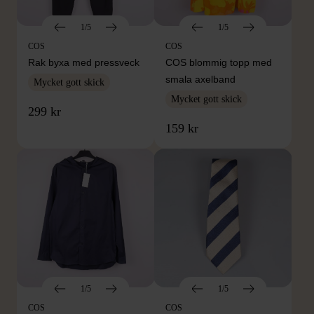
1/5
1/5
COS
COS
Rak byxa med pressveck
COS blommig topp med
smala axelband
Mycket gott skick
Mycket gott skick
299 kr
159 kr
1/5
1/5
COS
COS