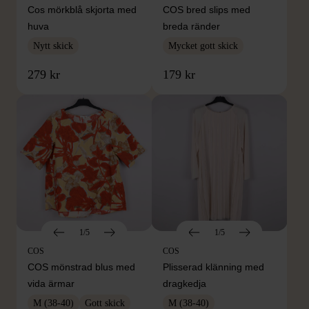
Cos mörkblå skjorta med
COS bred slips med
huva
breda ränder
Nytt skick
Mycket gott skick
279 kr
179 kr
1/5
1/5
COS
COS
COS mönstrad blus med
Plisserad klänning med
vida ärmar
dragkedja
M (38-40)
Gott skick
M (38-40)