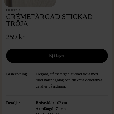
FILIPPA K
CRÈMEFÄRGAD STICKAD
TRÖJA
259 kr
Beskrivning
Elegant, crèmefärgad stickad tröja med
rund halsringning och diskreta dekorativa
detaljer på axlarna.
Detaljer
Bröstvidd:
102 cm
Ärmlängd:
71 cm