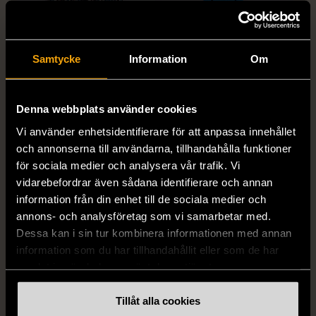
Samtycke
Information
Om
1/5
1/5
Denna webbplats använder cookies
ZARA
ZARA
Vi använder enhetsidentifierare för att anpassa innehållet
Zara tweed rutig kavaj
Zara blå ribbstickad
och annonserna till användarna, tillhandahålla funktioner
med pärlknappar
klänning med cutout
för sociala medier och analysera vår trafik. Vi
XS (32-34)
S (34-36)
vidarebefordrar även sådana identifierare och annan
Mycket gott skick
Mycket gott skick
information från din enhet till de sociala medier och
annons- och analysföretag som vi samarbetar med.
259 kr
249 kr
Dessa kan i sin tur kombinera informationen med annan
information som du har tillhandahållit eller som de har
samlat in när du har använt deras tjänster.
Tillåt alla cookies