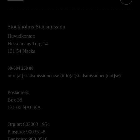
Stockholms Stadsmission
Huvudkontor:
Hesselmans Torg 14
131 54 Nacka
08-684 230 00
info
[at]
stadsmissionen.se
(info[at]stadsmissionen[dot]se)
Postadress:
Box 35
131 06 NACKA
Org.nr: 802003-1954
Plusgiro: 900351-8
Bankgiro: 900-3518