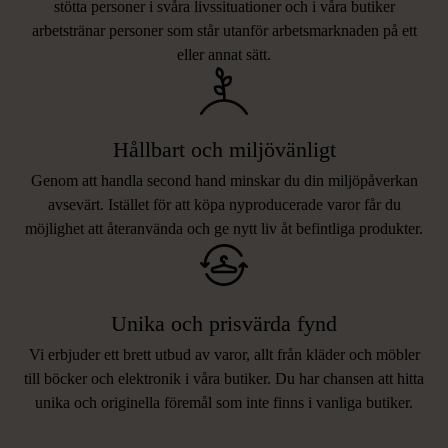
stötta personer i svåra livssituationer och i våra butiker
arbetstränar personer som står utanför arbetsmarknaden på ett
eller annat sätt.
Hållbart och miljövänligt
Genom att handla second hand minskar du din miljöpåverkan
avsevärt. Istället för att köpa nyproducerade varor får du
möjlighet att återanvända och ge nytt liv åt befintliga produkter.
Unika och prisvärda fynd
Vi erbjuder ett brett utbud av varor, allt från kläder och möbler
LIKNANDE PRODUKTER
till böcker och elektronik i våra butiker. Du har chansen att hitta
unika och originella föremål som inte finns i vanliga butiker.
Hitta produkter som påminner om denna