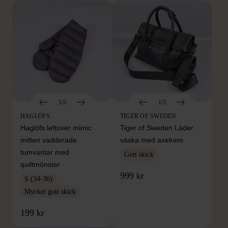
1/5
1/5
HAGLÖFS
TIGER OF SWEDEN
Haglöfs leftover mimic
Tiger of Sweden Läder
mitten vadderade
väska med axelrem
tumvantar med
Gott skick
quiltmönster
999 kr
S (34-36)
Mycket gott skick
199 kr