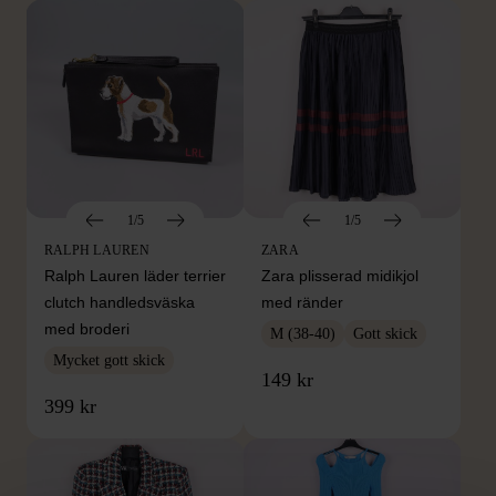
1/5
1/5
RALPH LAUREN
ZARA
Ralph Lauren läder terrier
Zara plisserad midikjol
clutch handledsväska
med ränder
med broderi
M (38-40)
Gott skick
Mycket gott skick
149 kr
399 kr