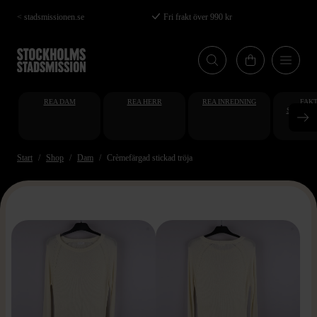
Hoppa
< stadsmissionen.se
Fri frakt över 990 kr
till
huvudinnehåll
REA DAM
REA HERR
REA INREDNING
FAKT
STUDENT
AT
Start
Shop
Dam
Crèmefärgad stickad tröja