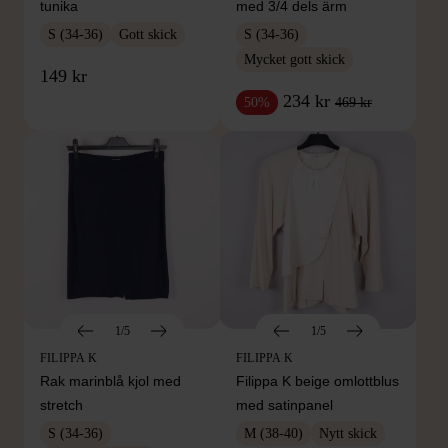
tunika
med 3/4 dels ärm
S (34-36)
Gott skick
S (34-36)
Mycket gott skick
149 kr
234 kr
469 kr
50%
1/5
1/5
FILIPPA K
FILIPPA K
Rak marinblå kjol med
Filippa K beige omlottblus
stretch
med satinpanel
S (34-36)
M (38-40)
Nytt skick