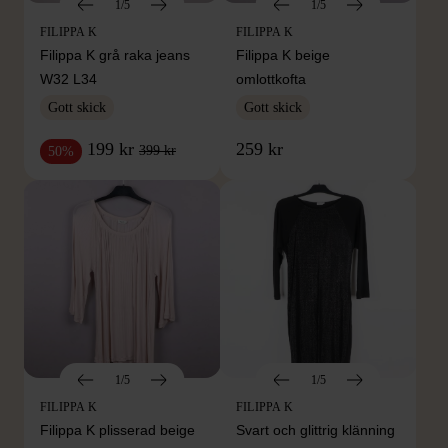
1/5
1/5
FILIPPA K
FILIPPA K
Filippa K grå raka jeans
Filippa K beige
W32 L34
omlottkofta
Gott skick
Gott skick
199 kr
259 kr
399 kr
50%
1/5
1/5
FILIPPA K
FILIPPA K
Filippa K plisserad beige
Svart och glittrig klänning