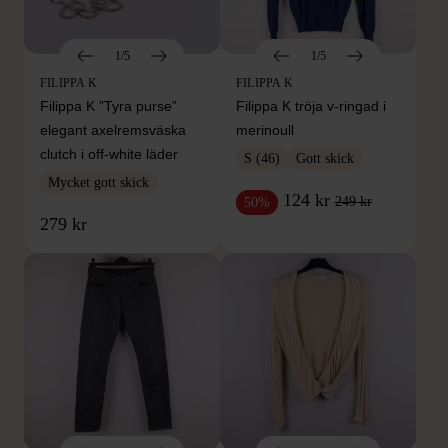
1/5
1/5
FILIPPA K
FILIPPA K
Filippa K ”Tyra purse”
Filippa K tröja v-ringad i
elegant axelremsväska
merinoull
clutch i off-white läder
S (46)
Gott skick
Mycket gott skick
124 kr
249 kr
50%
279 kr