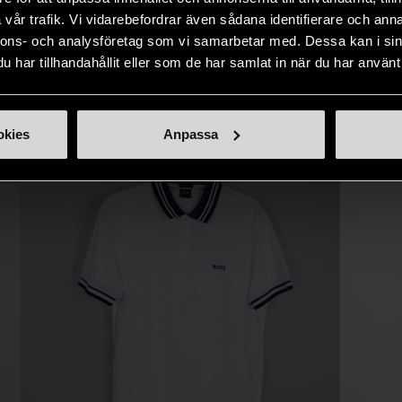
ner som står
möjlighet att återanvända och ge
unika och or
vår trafik. Vi vidarebefordrar även sådana identifierare och anna
naden på ett
nytt liv åt befintliga produkter.
inte finns
nnons- och analysföretag som vi samarbetar med. Dessa kan i sin
IKNANDE PRODUKT
sätt.
har tillhandahållit eller som de har samlat in när du har använt 
Hitta produkter som påminner om denna
okies
Anpassa