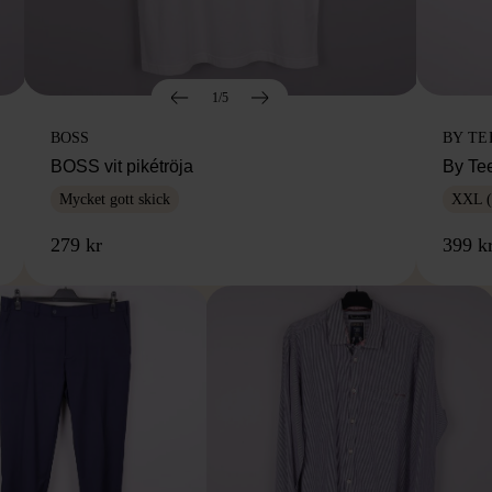
1/5
BOSS
BY TE
BOSS vit pikétröja
By Te
Mycket gott skick
XXL (
279 kr
399 k