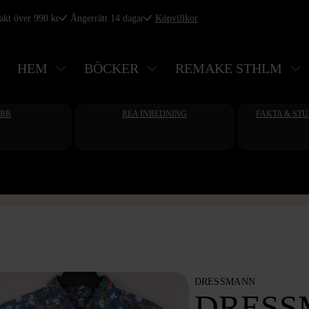
rakt över 990 kr
Ångerrätt 14 dagar
Köpvillkor
HEM
BÖCKER
REMAKE STHLM
ERR
REA INREDNING
FAKTA & ST
DRESSMANN
DRESS