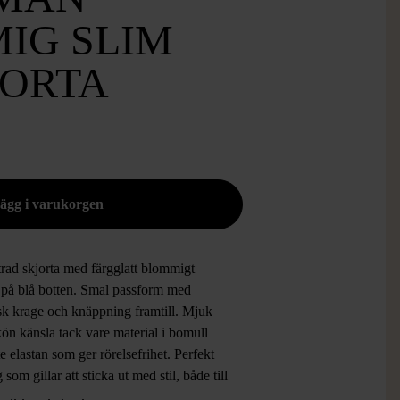
IG SLIM
JORTA
rad skjorta med färgglatt blommigt
 på blå botten. Smal passform med
isk krage och knäppning framtill. Mjuk
ön känsla tack vare material i bomull
te elastan som ger rörelsefrihet. Perfekt
g som gillar att sticka ut med stil, både till
 och fest.