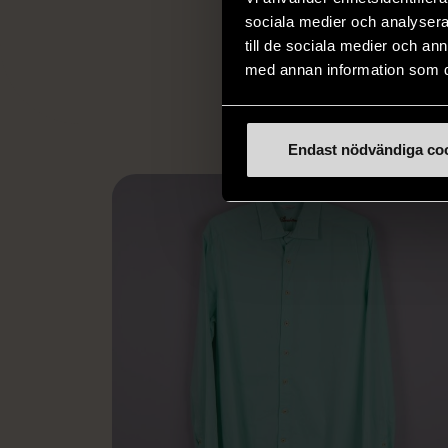
arbetstränar perso
sociala medier och analysera 
utanför arbetsmark
till de sociala medier och a
L
eller annat 
med annan information som du 
Endast nödvändiga co