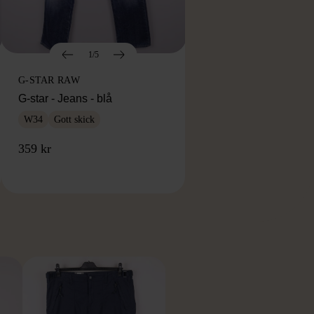
1/5
G-STAR RAW
G-star - Jeans - blå
W34
Gott skick
359 kr
RKE