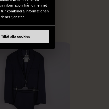
iginella föremål som
n information från din enhet
 i vanliga butiker.
 tur kombinera informationen
ER
deras tjänster.
Tillåt alla cookies