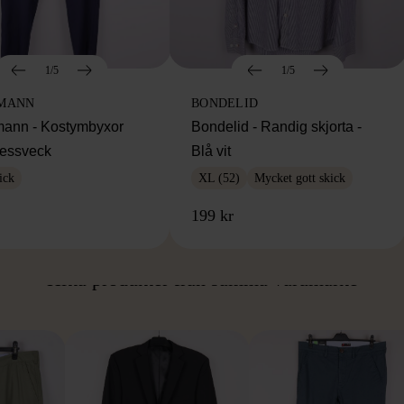
1/5
1/5
MANN
BONDELID
ann - Kostymbyxor
Bondelid - Randig skjorta -
essveck
Blå vit
ick
XL (52)
Mycket gott skick
199 kr
ÅN SAMMA VARUMÄ
Hitta produkter från samma varumärke