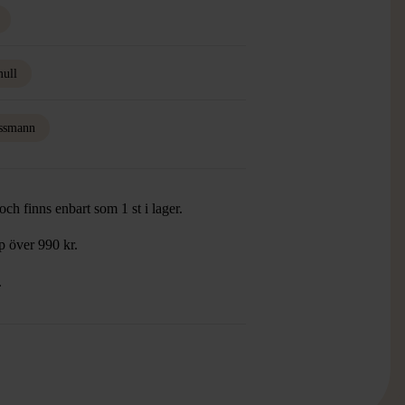
ull
ssmann
ch finns enbart som 1 st i lager.
öp över 990 kr.
.