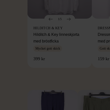
1/5
HILDITCH & KEY
DRESS
Hilditch & Key linneskjorta
Dressm
med bröstficka
med pr
Mycket gott skick
Gott sk
399 kr
159 kr
FR