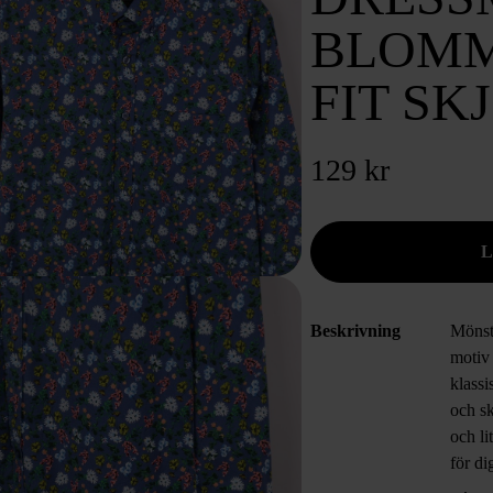
BLOMM
FIT SK
129 kr
Beskrivning
Mönst
motiv
klass
och sk
och li
för di
vardag