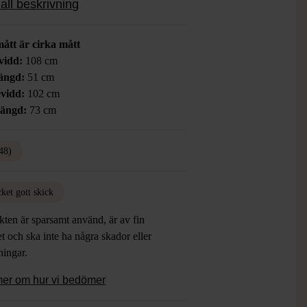
all beskrivning
mått är cirka mått
vidd:
108 cm
ängd:
51 cm
vidd:
102 cm
längd:
73 cm
48)
ket gott skick
ten är sparsamt använd, är av fin
et och ska inte ha några skador eller
tningar.
mer om hur vi bedömer