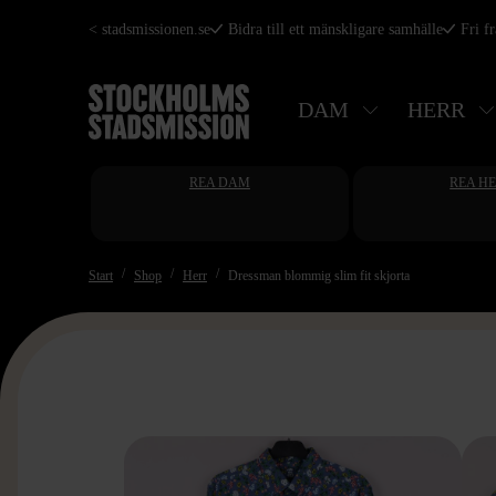
Hoppa
< stadsmissionen.se
Bidra till ett mänskligare samhälle
Fri f
till
huvudinnehåll
DAM
HERR
REA DAM
REA H
Start
Shop
Herr
Dressman blommig slim fit skjorta