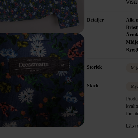
Visa 
Detaljer
Alla 
Bröst
Ärml
Midje
Rygg
Storlek
M (
Skick
Myc
Produk
kvalit
försli
Läs 