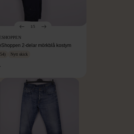
1/5
ESHOPPEN
eShoppen 2-delar mörkblå kostym
54)
Nytt skick
r