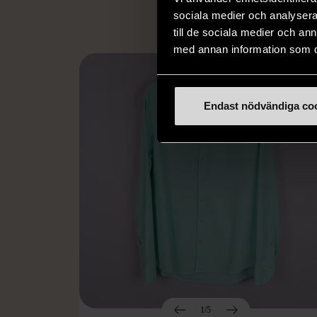
sociala medier och analysera 
till de sociala medier och a
med annan information som du 
Endast nödvändiga co
1/5