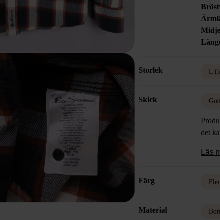
Bröst
Ärml
Midje
Läng
Storlek
L (
Skick
Got
Produk
det k
Läs 
Färg
Fle
Material
Bom