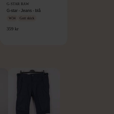
G-STAR RAW
G-star - Jeans - blå
W34
Gott skick
359 kr
RKE