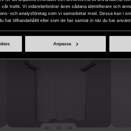
Hitta produkter som påminner om denna
vår trafik. Vi vidarebefordrar även sådana identifierare och anna
nnons- och analysföretag som vi samarbetar med. Dessa kan i sin
har tillhandahållit eller som de har samlat in när du har använt 
okies
Anpassa
1/5