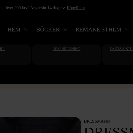
rakt över 990 kr
Ångerrätt 14 dagar
Köpvillkor
HEM
BÖCKER
REMAKE STHLM
ERR
REA INREDNING
FAKTA & ST
DRESSMANN
DRESS