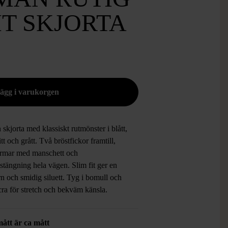
IT SKJORTA
n skjorta med klassiskt rutmönster i blått,
vitt och grått. Två bröstfickor framtill,
ärmar med manschett och
tängning hela vägen. Slim fit ger en
n och smidig siluett. Tyg i bomull och
ycra för stretch och bekväm känsla.
mått är ca mått