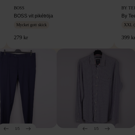
BOSS
BY TE
BOSS vit pikétröja
By Te
Mycket gott skick
XXL (
279 kr
399 k
1/5
1/5