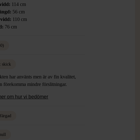
vidd:
114 cm
ängd:
56 cm
vidd:
110 cm
d:
76 cm
50)
t skick
ten har använts men är av fin kvalitet,
an förekomma mindre förslitningar.
mer om hur vi bedömer
rfärgad
ull