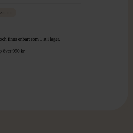
ssmann
ch finns enbart som 1 st i lager.
öp över 990 kr.
.