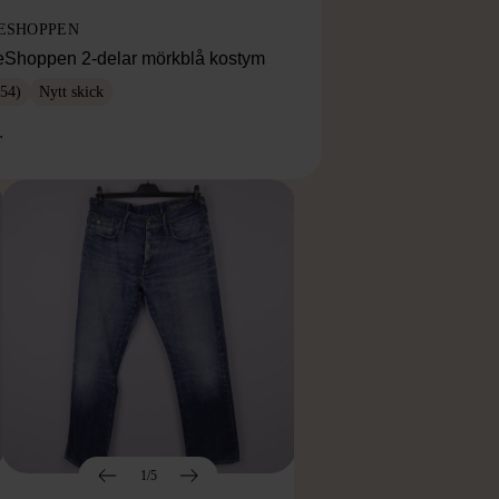
ESHOPPEN
eShoppen 2-delar mörkblå kostym
54)
Nytt skick
r
1/5