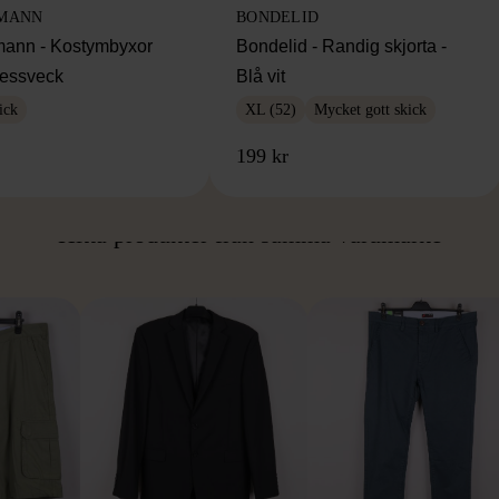
MANN
BONDELID
ann - Kostymbyxor
Bondelid - Randig skjorta -
essveck
Blå vit
ick
XL (52)
Mycket gott skick
199 kr
ÅN SAMMA VARUMÄ
Hitta produkter från samma varumärke