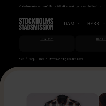
Hoppa
< stadsmissionen.se
Bidra till ett mänskligare samhälle
Fri f
till
huvudinnehåll
DAM
HERR
REA DAM
REA H
Start
Shop
Herr
Dressman rutig slim fit skjorta