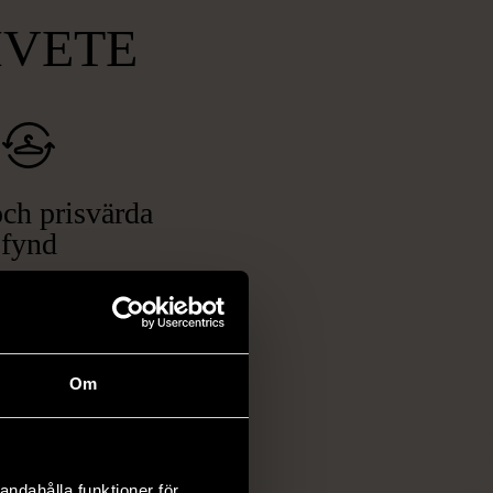
MVETE
ch prisvärda
fynd
 ett brett utbud av
rån kläder och möbler
och elektronik i våra
har chansen att hitta
Om
iginella föremål som
 i vanliga butiker.
ER
andahålla funktioner för