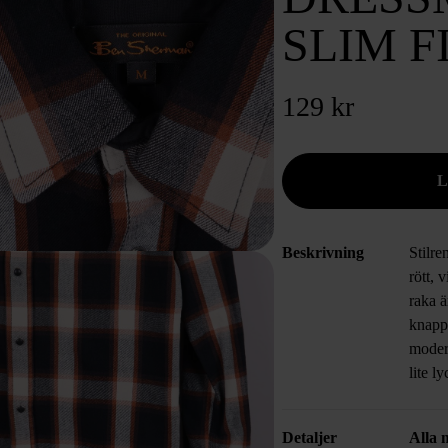
SLIM F
129 kr
Beskrivning
Stilre
rött, 
raka 
knapps
moder
lite l
Detaljer
Alla 