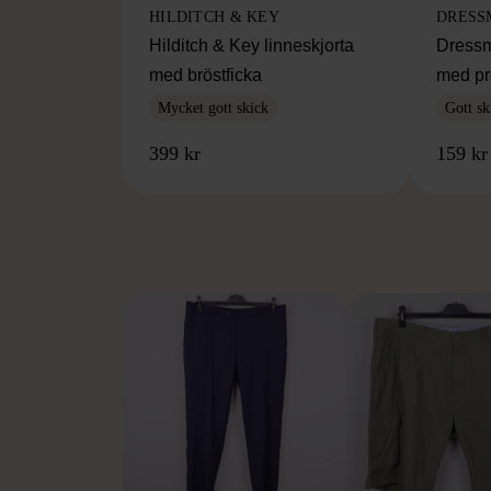
HILDITCH & KEY
DRESS
Hilditch & Key linneskjorta
Dressm
med bröstficka
med pr
Mycket gott skick
Gott sk
399 kr
159 kr
FR