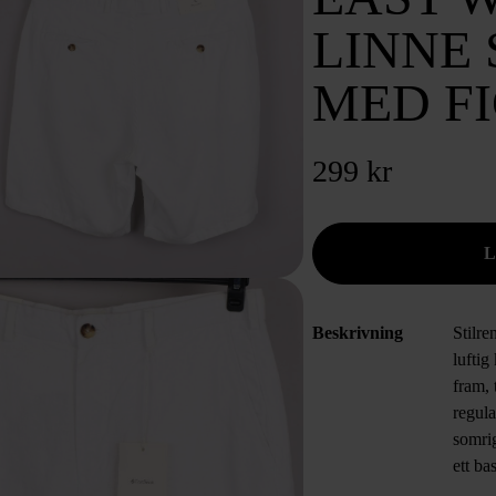
LINNE
MED F
299 kr
Beskrivning
Stilre
luftig
fram,
regula
somrig
ett ba