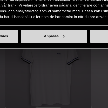
IKNANDE PRODUKT
vår trafik. Vi vidarebefordrar även sådana identifierare och anna
Hitta produkter som påminner om denna
nnons- och analysföretag som vi samarbetar med. Dessa kan i sin
har tillhandahållit eller som de har samlat in när du har använt 
okies
Anpassa