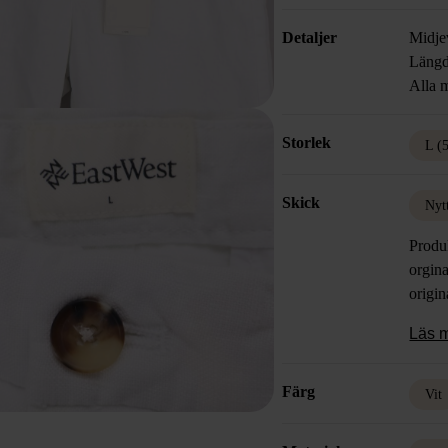
Detaljer
Midje
Längd
Alla m
Storlek
L (
Skick
Nyt
Produ
orgina
origin
Läs 
Färg
Vit