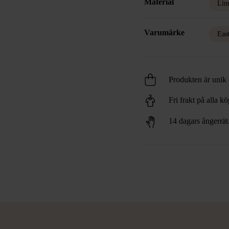
Material
Lin
Varumärke
Eas
Produkten är unik o
Fri frakt på alla k
14 dagars ångerrät