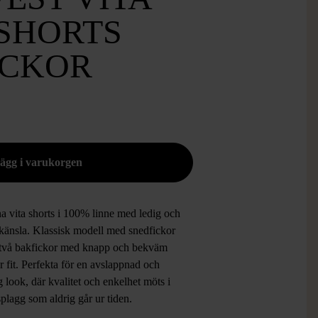
 SHORTS
ICKOR
na vita shorts i 100% linne med ledig och
 känsla. Klassisk modell med snedfickor
 två bakfickor med knapp och bekväm
r fit. Perfekta för en avslappnad och
 look, där kvalitet och enkelhet möts i
splagg som aldrig går ur tiden.