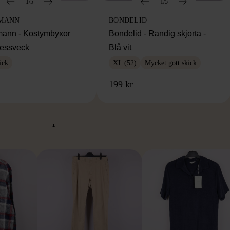
1/5
1/5
MANN
BONDELID
ann - Kostymbyxor
Bondelid - Randig skjorta -
essveck
Blå vit
ick
XL (52)
Mycket gott skick
199 kr
ÅN SAMMA VARUMÄ
Hitta produkter från samma varumärke