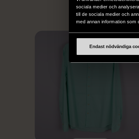
L
sociala medier och analysera 
till de sociala medier och a
med annan information som du 
Endast nödvändiga co