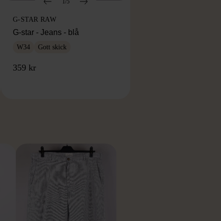
1/5
G-STAR RAW
G-star - Jeans - blå
W34
Gott skick
359 kr
RKE