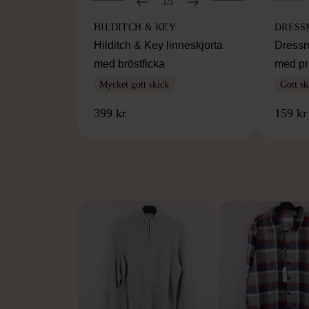
1/5
HILDITCH & KEY
DRESS
Hilditch & Key linneskjorta
Dressm
med bröstficka
med pr
Mycket gott skick
Gott sk
399 kr
159 kr
FR