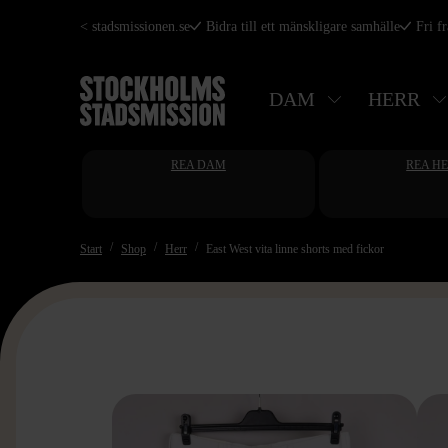
Hoppa
< stadsmissionen.se
Bidra till ett mänskligare samhälle
Fri f
till
huvudinnehåll
DAM
HERR
REA DAM
REA H
Start
Shop
Herr
East West vita linne shorts med fickor