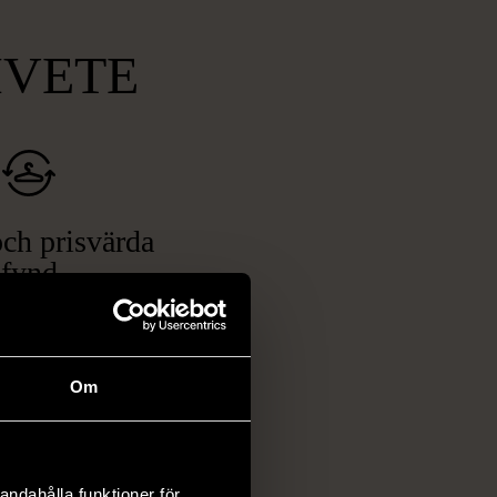
MVETE
ch prisvärda
fynd
 ett brett utbud av
rån kläder och möbler
och elektronik i våra
Om
har chansen att hitta
iginella föremål som
 i vanliga butiker.
andahålla funktioner för