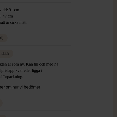
vidd: 91 cm
: 47 cm
ått är cirka mått
50)
t skick
kten är som ny. Kan till och med ha
lprislapp kvar eller ligga i
alförpackning.
mer om hur vi bedömer