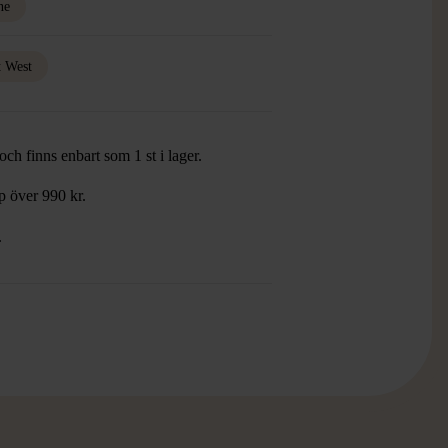
ne
t West
ch finns enbart som 1 st i lager.
öp över 990 kr.
.