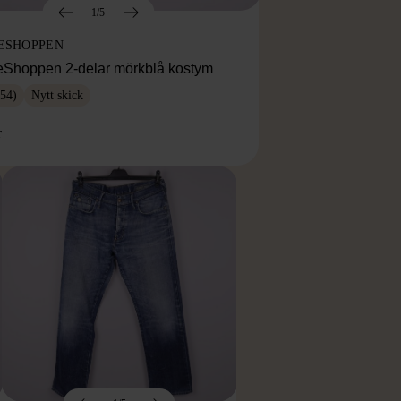
1/5
ESHOPPEN
eShoppen 2-delar mörkblå kostym
54)
Nytt skick
r