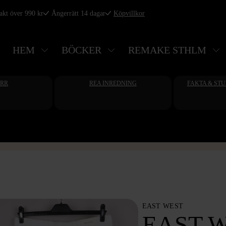
rakt över 990 kr
Ångerrätt 14 dagar
Köpvillkor
HEM
BÖCKER
REMAKE STHLM
ERR
REA INREDNING
FAKTA & ST
EAST WEST
EAST W