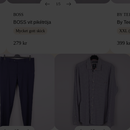
1/5
BOSS
BY TE
BOSS vit pikétröja
By Te
Mycket gott skick
XXL (
279 kr
399 k