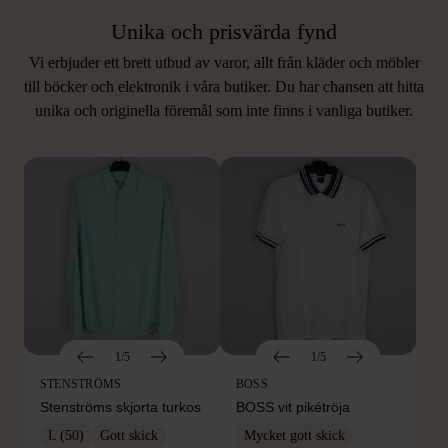
Unika och prisvärda fynd
Vi erbjuder ett brett utbud av varor, allt från kläder och möbler
LIKNANDE PRODUKTER
till böcker och elektronik i våra butiker. Du har chansen att hitta
unika och originella föremål som inte finns i vanliga butiker.
Hitta produkter som påminner om denna
1/5
1/5
STENSTRÖMS
BOSS
Stenströms skjorta turkos
BOSS vit pikétröja
L (50)
Gott skick
Mycket gott skick