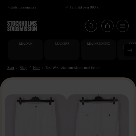
Hoppa
< stadsmissionen.se
Fri frakt över 990 kr
till
huvudinnehåll
REA DAM
REA HERR
REA INREDNING
FAKT
STUDENT
AT
Start
Shop
Herr
East West vita linne shorts med fickor