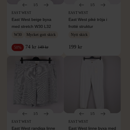
1/5
1/5
EAST WEST
EAST WEST
East West beige byxa
East West piké tröja i
med stretch W30 L32
frotté struktur
W30
Mycket gott skick
Nytt skick
74 kr
199 kr
149 kr
50%
1/5
1/5
EAST WEST
EAST WEST
East West randiga linne
East West linne byxa med