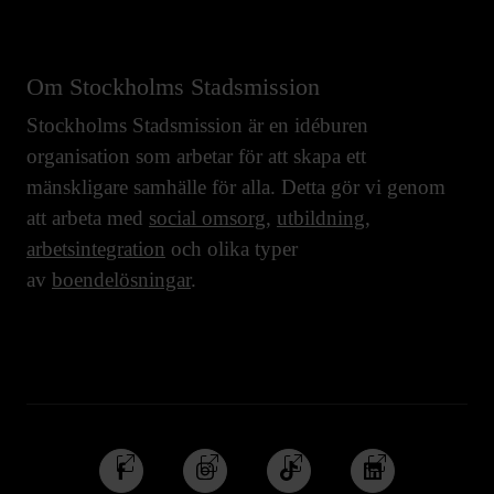
Om Stockholms Stadsmission
Stockholms Stadsmission är en idéburen
organisation som arbetar för att skapa ett
mänskligare samhälle för alla. Detta gör vi genom
att arbeta med
social omsorg
,
utbildning
,
arbetsintegration
och olika typer
av
boendelösningar
.
Följ
Följ
Följ
Följ
oss
oss
oss
oss