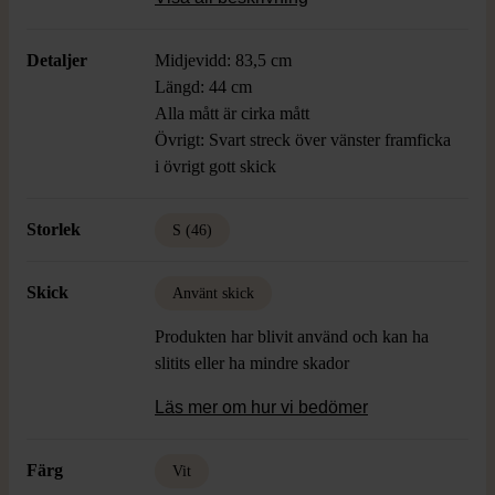
och bekväma för vardagens alla tillfällen.
Detaljer
Midjevidd: 83,5 cm
Längd: 44 cm
Alla mått är cirka mått
Övrigt: Svart streck över vänster framficka
i övrigt gott skick
Storlek
S (46)
Skick
Använt skick
Produkten har blivit använd och kan ha
slitits eller ha mindre skador
Läs mer om hur vi bedömer
Färg
Vit