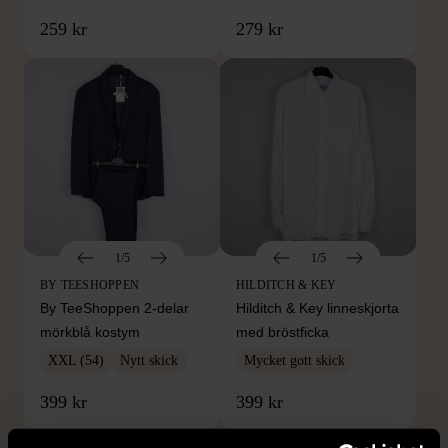
259 kr
279 kr
1/5
1/5
BY TEESHOPPEN
HILDITCH & KEY
By TeeShoppen 2-delar
Hilditch & Key linneskjorta
mörkblå kostym
med bröstficka
XXL (54)
Nytt skick
Mycket gott skick
399 kr
399 kr