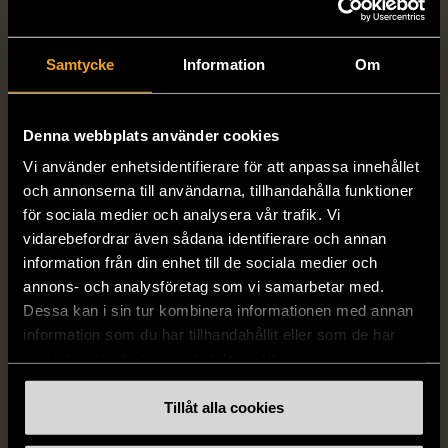
Samtycke
Information
Om
Denna webbplats använder cookies
Vi använder enhetsidentifierare för att anpassa innehållet
1/5
1/5
och annonserna till användarna, tillhandahålla funktioner
DRESSMANN
BONDELID
för sociala medier och analysera vår trafik. Vi
Dressmann -
Bondelid - Randig skjorta
vidarebefordrar även sådana identifierare och annan
Kostymbyxor med
- Blå vit
information från din enhet till de sociala medier och
pressveck
XL (52)
annons- och analysföretag som vi samarbetar med.
Gott skick
Dessa kan i sin tur kombinera informationen med annan
Mycket gott skick
information som du har tillhandahållit eller som de har
159 kr
199 kr
samlat in när du har använt deras tjänster.
Tillåt alla cookies