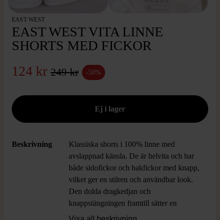
EAST WEST
EAST WEST VITA LINNE
SHORTS MED FICKOR
124 kr
249 kr
-50%
Beskrivning
Klassiska shorts i 100% linne med
avslappnad känsla. De är helvita och har
både sidofickor och bakfickor med knapp,
vilket ger en stilren och användbar look.
Den dolda dragkedjan och
knappstängningen framtill sätter en
modern ton och materialet gör dem luftiga
Visa all beskrivning