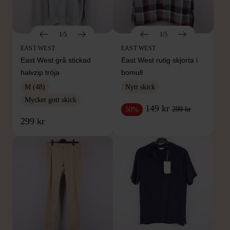
1/5
1/5
EAST WEST
EAST WEST
East West grå stickad
East West rutig skjorta i
halvzip tröja
bomull
M (48)
Nytt skick
Mycket gott skick
149 kr
299 kr
50%
299 kr