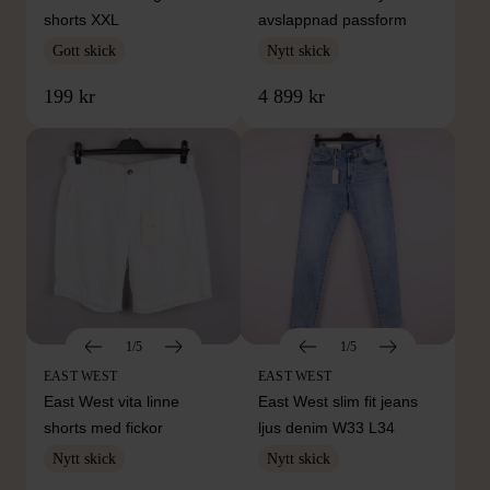
shorts XXL
avslappnad passform
Gott skick
Nytt skick
199 kr
4 899 kr
1/5
1/5
EAST WEST
EAST WEST
East West vita linne
East West slim fit jeans
shorts med fickor
ljus denim W33 L34
Nytt skick
Nytt skick