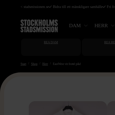
Hoppa
< stadsmissionen.se
Bidra till ett mänskligare samhälle
Fri f
till
huvudinnehåll
DAM
HERR
REA DAM
REA H
Start
Shop
Herr
EastWest vit frotté piké