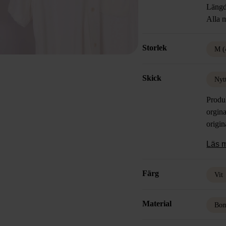
Längd
Alla m
Storlek
M (
Skick
Nyt
Produ
orgina
origin
Läs 
Färg
Vit
Material
Bom