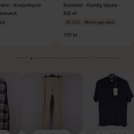
ann - Kostymbyxor
Bondelid - Randig skjorta -
essveck
Blå vit
ick
XL (52)
Mycket gott skick
199 kr
ÅN SAMMA VARUMÄ
Hitta produkter från samma varumärke