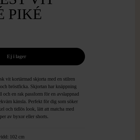
 PIKÉ
sk vit kortärmad skjorta med en stilren
 och bröstficka. Skjortan har knäppning
ll och en rak passform för en avslappnad
ekväm känsla. Perfekt för dig som söker
el och tidlös look, lätt att matcha med
yper av byxor eller shorts.
vidd: 102 cm