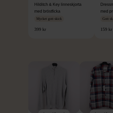
Hilditch & Key linneskjorta
Dressm
med bröstficka
med pr
Mycket gott skick
Gott sk
399 kr
159 kr
FR