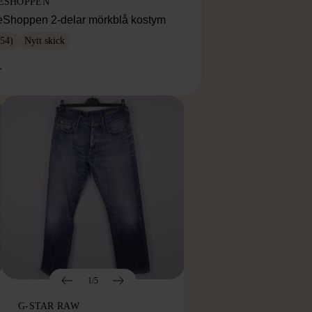
ESHOPPEN
eShoppen 2-delar mörkblå kostym
54)
Nytt skick
r
1/5
G-STAR RAW