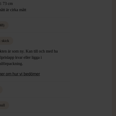
: 73 cm
ått är cirka mått
48)
t skick
kten är som ny. Kan till och med ha
lprislapp kvar eller ligga i
alförpackning.
mer om hur vi bedömer
ull