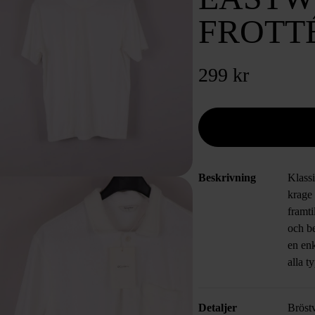
FROTTÉ
299 kr
Beskrivning
Klassi
krage
framti
och b
en enk
alla t
Detaljer
Bröst