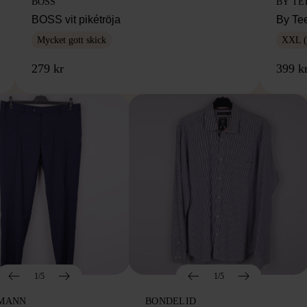
BOSS
BY TE
BOSS vit pikétröja
By Te
Mycket gott skick
XXL (
279 kr
399 k
1/5
1/5
MANN
BONDELID