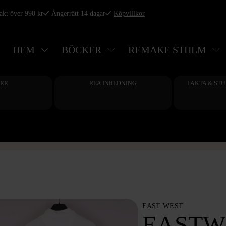
rakt över 990 kr
Ångerrätt 14 dagar
Köpvillkor
HEM
BÖCKER
REMAKE STHLM
ERR
REA INREDNING
FAKTA & ST
EAST WEST
EASTW