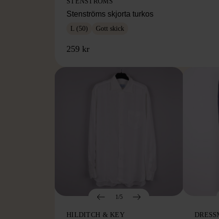
STENSTRÖMS
Stenströms skjorta turkos
L (50)
Gott skick
259 kr
1/5
HILDITCH & KEY
DRESS