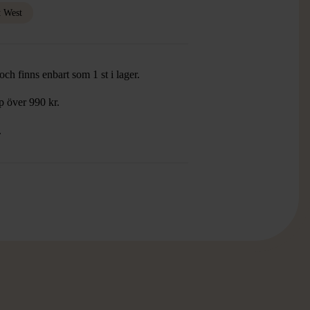
t West
ch finns enbart som 1 st i lager.
öp över 990 kr.
.