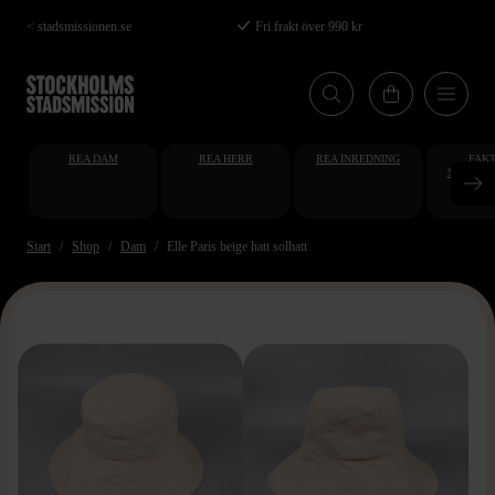
Hoppa
< stadsmissionen.se
Fri frakt över 990 kr
till
huvudinnehåll
REA DAM
REA HERR
REA INREDNING
FAKT
STUDENT
AT
Start
Shop
Dam
Elle Paris beige hatt solhatt