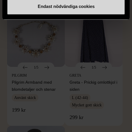
Endast nödvändiga cookies
1/5
1/5
PILGRIM
GRETA
Pilgrim Armband med
Greta - Prickig omlottkjol i
blomdetaljer och stenar
siden
Använt skick
L (42-44)
Mycket gott skick
199 kr
299 kr