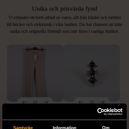
Unika och prisvärda fynd
Vi erbjuder ett brett utbud av varor, allt från kläder och möbler
LIKNANDE PRODUKTER
till böcker och elektronik i våra butiker. Du har chansen att hitta
unika och originella föremål som inte finns i vanliga butiker.
Hitta produkter som påminner om denna
1/5
1/5
DOBBER
KUMKUM
Dobber - Beige byxor
KumKum Ring i
med resårmidja
sterlingsilver med svarta
Samtycke
Information
Om