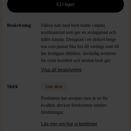
Beskrivning
Stilren hatt med brett brätte i mjukt,
textilmaterial som ger en avslappnad och
tidlös känsla. Designad i en diskret beige
ton som passar lika bra till vardags som till
lite festligare tillfällen. Invändig svettrem
för extra komfort och neutral look gör
hatten lätt att matcha med olika stilar.
Visa all beskrivning
Skick
Gott skick
Produkten har använts men är av fin
kvalitet, det kan förekomma mindre
förslitningar.
Läs mer om hur vi bedömer