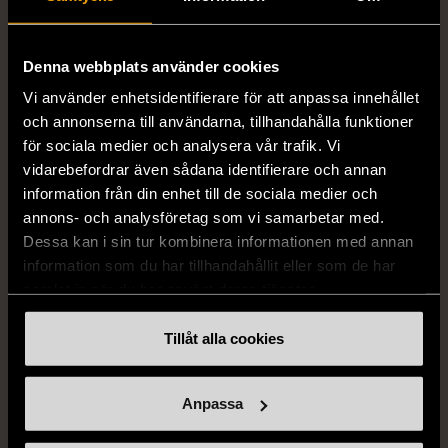
läderimitation
stenar
S (34-36)
Nytt skick
Gott skick
Denna webbplats använder cookies
179 kr
399 kr
Vi använder enhetsidentifierare för att anpassa innehållet
och annonserna till användarna, tillhandahålla funktioner
för sociala medier och analysera vår trafik. Vi
vidarebefordrar även sådana identifierare och annan
information från din enhet till de sociala medier och
annons- och analysföretag som vi samarbetar med.
Dessa kan i sin tur kombinera informationen med annan
information som du har tillhandahållit eller som de har
samlat in när du har använt deras tjänster.
1/4
1/5
OKÄNT MÄRKE
OKÄNT MÄRKE
Tillåt alla cookies
Örhängen i sterlingsilver
Armband med färgglada
med spikberlocker
kulor
Anpassa
Mycket gott skick
Gott skick
399 kr
69 kr