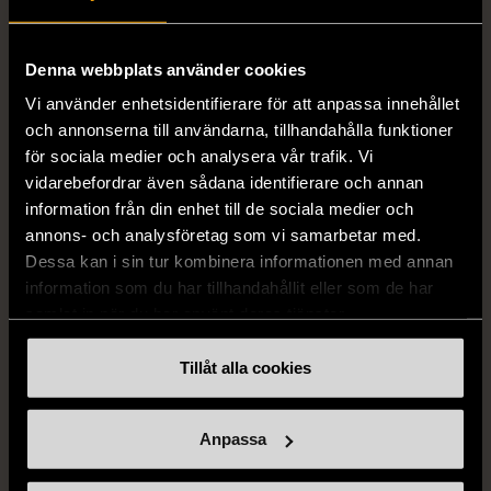
STENSTRÖMS
BOSS
Stenströms skjorta turkos
BOSS vit pikétröja
Denna webbplats använder cookies
L (50)
Gott skick
Mycket gott skick
Vi använder enhetsidentifierare för att anpassa innehållet
259 kr
279 kr
och annonserna till användarna, tillhandahålla funktioner
för sociala medier och analysera vår trafik. Vi
vidarebefordrar även sådana identifierare och annan
information från din enhet till de sociala medier och
annons- och analysföretag som vi samarbetar med.
Dessa kan i sin tur kombinera informationen med annan
information som du har tillhandahållit eller som de har
samlat in när du har använt deras tjänster.
Tillåt alla cookies
1/5
1/5
BY TEESHOPPEN
HILDITCH & KEY
By TeeShoppen 2-delar
Hilditch & Key linneskjorta
Anpassa
mörkblå kostym
med bröstficka
XXL (54)
Nytt skick
Mycket gott skick