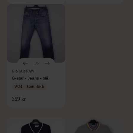
1/5
G-STAR RAW
G-star - Jeans - blå
W34
Gott skick
FRÅN SAMMA VARUMÄRKE
359 kr
Hitta produkter från samma varumärke