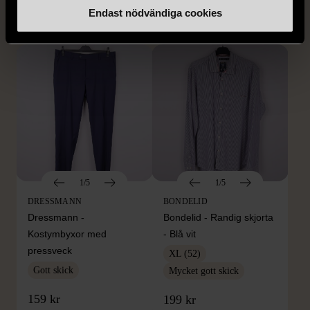
Endast nödvändiga cookies
399 kr
399 kr
1/5
1/5
DRESSMANN
BONDELID
Dressmann -
Bondelid - Randig skjorta
Kostymbyxor med
- Blå vit
pressveck
XL (52)
Gott skick
Mycket gott skick
159 kr
199 kr