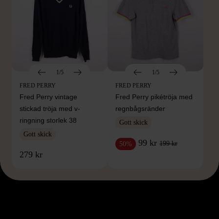
1/5
1/5
FRED PERRY
FRED PERRY
Fred Perry vintage
Fred Perry pikétröja med
stickad tröja med v-
regnbågsränder
ringning storlek 38
Gott skick
Gott skick
99 kr
199 kr
50%
279 kr