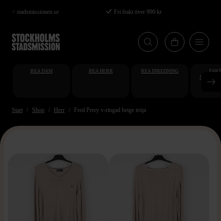
Hoppa
< stadsmissionen.se
Fri frakt över 990 kr
till
huvudinnehåll
REA DAM
REA HERR
REA INREDNING
FAKT
STUDENT
AT
Start
Shop
Herr
Fred Perry v-ringad beige tröja