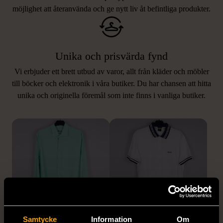
möjlighet att återanvända och ge nytt liv åt befintliga produkter.
Unika och prisvärda fynd
Vi erbjuder ett brett utbud av varor, allt från kläder och möbler
LIKNANDE PRODUKTER
till böcker och elektronik i våra butiker. Du har chansen att hitta
unika och originella föremål som inte finns i vanliga butiker.
Hitta produkter som påminner om denna
1/5
1/5
Samtycke
Information
Om