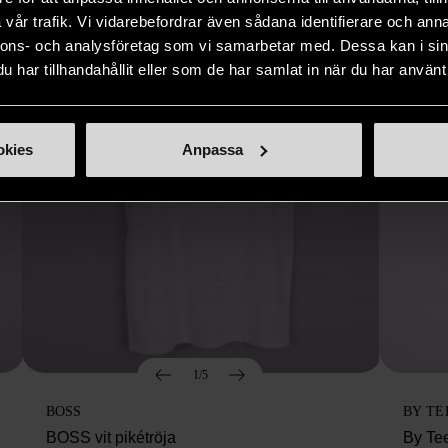
vår trafik. Vi vidarebefordrar även sådana identifierare och anna
nnons- och analysföretag som vi samarbetar med. Dessa kan i sin
har tillhandahållit eller som de har samlat in när du har använt 
okies
Anpassa
1/5
BOSS
BY TE
BOSS vit pikétröja
By Te