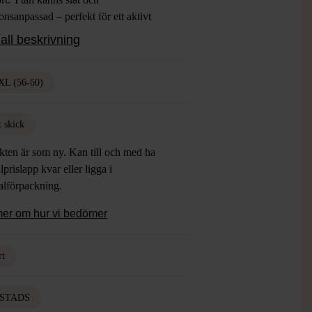
onsanpassad – perfekt för ett aktivt
k.
all beskrivning
L (56-60)
t skick
kten är som ny. Kan till och med ha
lprislapp kvar eller ligga i
alförpackning.
mer om hur vi bedömer
rt
ISTADS