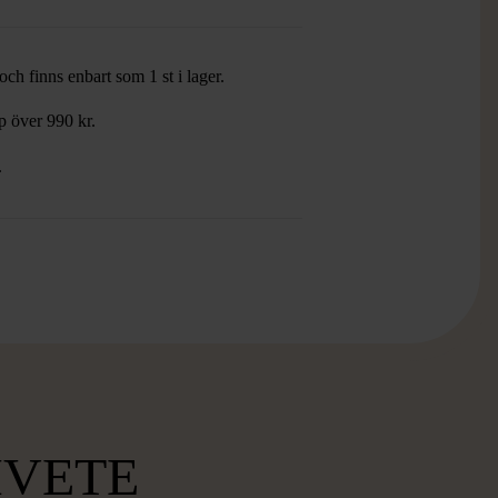
ch finns enbart som 1 st i lager.
öp över 990 kr.
.
MVETE