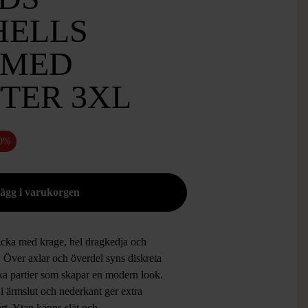
HELLS
 MED
TER 3XL
50%
jacka med krage, hel dragkedja och
. Över axlar och överdel syns diskreta
ka partier som skapar en modern look.
i ärmslut och nederkant ger extra
rt. Ytan känns slät och