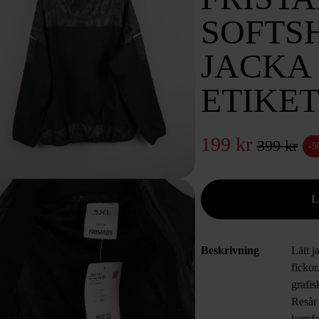
SOFTS
JACKA
ETIKET
199 kr
399 kr
-
Beskrivning
Lätt 
fickor
grafis
Resår 
komfo