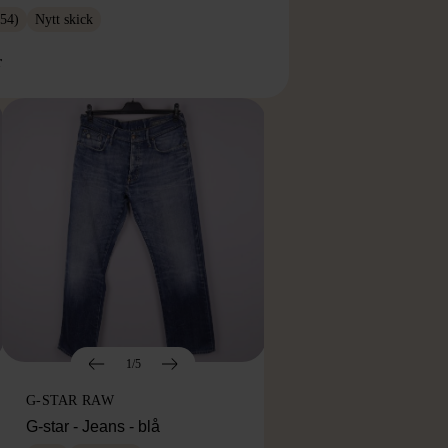
54)
Nytt skick
r
1/5
G-STAR RAW
G-star - Jeans - blå