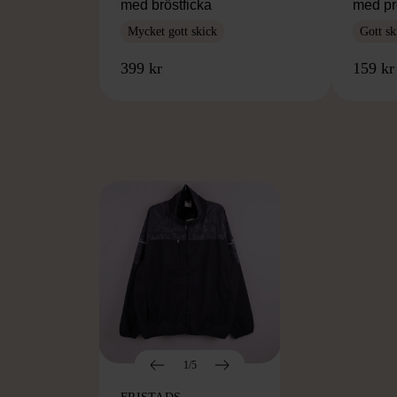
med bröstficka
med pr
Mycket gott skick
Gott sk
399 kr
159 kr
FR
1/5