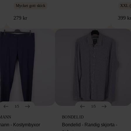
Mycket gott skick
XXL (
279 kr
399 k
1/5
1/5
MANN
BONDELID
ann - Kostymbyxor
Bondelid - Randig skjorta -