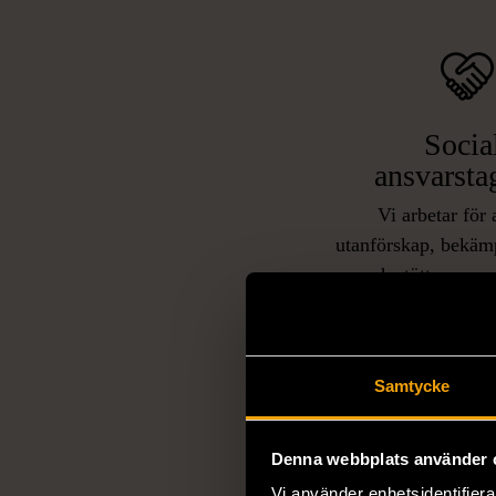
Socia
ansvarsta
Vi arbetar för 
utanförskap, bekäm
och stötta person
livssituationer och 
arbetstränar perso
utanför arbetsmark
L
Samtycke
eller annat 
Denna webbplats använder 
Vi använder enhetsidentifierar