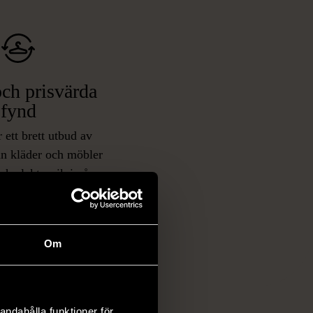
ch prisvärda
fynd
 ett brett utbud av
rån kläder och möbler
och elektronik i våra
har chansen att hitta
iginella föremål som
 i vanliga butiker.
ER
Om
andahålla funktioner för