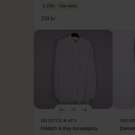
L (50)
Gott skick
259 kr
1/5
HILDITCH & KEY
DRESS
Hilditch & Key linneskjorta
Dressm