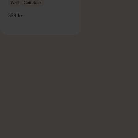
W34
Gott skick
359 kr
RKE