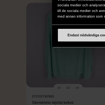
sociala medier och analysera 
till de sociala medier och a
med annan information som du 
Endast nödvändiga co
1/5
STENSTRÖMS
Stenströms skjorta turkos