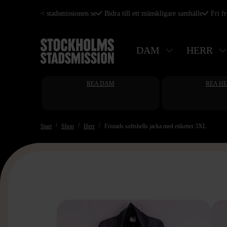
Hoppa
< stadsmissionen.se
Bidra till ett mänskligare samhälle
Fri f
till
huvudinnehåll
DAM
HERR
REA DAM
REA H
Start
Shop
Herr
Fristads softshells jacka med etiketter 3XL