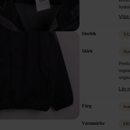
funkti
uttryc
Visa 
Storlek
XXX
Skick
Nyt
Produ
orgina
origin
Läs 
Färg
Sva
Varumärke
FR