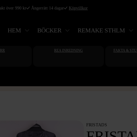
rakt över 990 kr
Ångerrätt 14 dagar
Köpvillkor
HEM
BÖCKER
REMAKE STHLM
ERR
REA INREDNING
FAKTA & ST
FRISTADS
FRIST