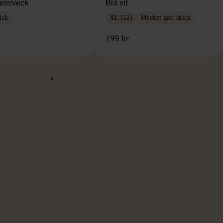
essveck
Blå vit
ick
XL (52)
Mycket gott skick
199 kr
ÅN SAMMA VARUMÄ
Hitta produkter från samma varumärke