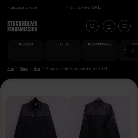
Hoppa
< stadsmissionen.se
Fri frakt över 990 kr
till
huvudinnehåll
REA DAM
REA HERR
REA INREDNING
FAKT
STUDENT
AT
Start
Shop
Herr
Fristads softshells jacka med etiketter 3XL