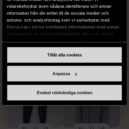
vidarebefordrar även sådana identifierare och annan
information från din enhet till de sociala medier och
annons- och analysföretag som vi samarbetar med.
1/5
1/5
Dessa kan i sin tur kombinera informationen med annan
BY TEESHOPPEN
HILDITCH & KEY
information som du har tillhandahållit eller som de har
By TeeShoppen 2-delar
Hilditch & Key linneskjorta
samlat in när du har använt deras tjänster.
mörkblå kostym
med bröstficka
XXL (54)
Nytt skick
Mycket gott skick
Tillåt alla cookies
399 kr
399 kr
Anpassa
Endast nödvändiga cookies
1/5
1/5