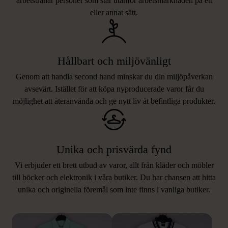
arbetstränar personer som står utanför arbetsmarknaden på ett
eller annat sätt.
Hållbart och miljövänligt
Genom att handla second hand minskar du din miljöpåverkan
avsevärt. Istället för att köpa nyproducerade varor får du
möjlighet att återanvända och ge nytt liv åt befintliga produkter.
Unika och prisvärda fynd
Vi erbjuder ett brett utbud av varor, allt från kläder och möbler
LIKNANDE PRODUKTER
till böcker och elektronik i våra butiker. Du har chansen att hitta
unika och originella föremål som inte finns i vanliga butiker.
Hitta produkter som påminner om denna