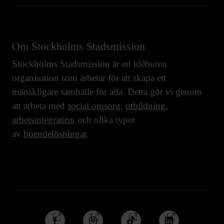
Om Stockholms Stadsmission
Stockholms Stadsmission är en idéburen
organisation som arbetar för att skapa ett
mänskligare samhälle för alla. Detta gör vi genom
att arbeta med
social omsorg
,
utbildning
,
arbetsintegration
och olika typer
av
boendelösningar
.
Följ
Följ
Följ
Följ