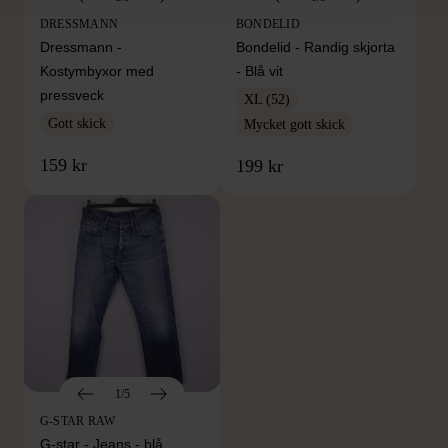
DRESSMANN
BONDELID
Dressmann -
Bondelid - Randig skjorta
Kostymbyxor med
- Blå vit
pressveck
XL (52)
Gott skick
Mycket gott skick
159 kr
199 kr
1/5
G-STAR RAW
G-star - Jeans - blå