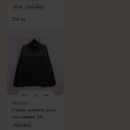
W34
Gott skick
FRÅN SAMMA VARUMÄRKE
359 kr
Hitta produkter från samma varumärke
1/5
FRISTADS
Fristads softshells jacka
med etiketter 3XL
Nytt skick