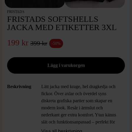
FRISTADS
FRISTADS SOFTSHELLS
JACKA MED ETIKETTER 3XL
199 kr
399 kr
-50%
Beskrivning
Lätt jacka med krage, hel dragkedja och
fickor. Över axlar och överdel syns
diskreta grafiska partier som skapar en
modern look. Resår i ärmslut och
nederkant ger extra komfort. Ytan känns
slät och funktionsanpassad – perfekt för
ett aktivt uttryck.
Visa all beskrivning