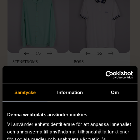
1/5
1/5
STENSTRÖMS
BOSS
Stenströms skjorta turkos
BOSS vit pikétröja
L (50)
Gott skick
Mycket gott skick
259 kr
279 kr
Samtycke
Information
Om
Denna webbplats använder cookies
Vi använder enhetsidentifierare för att anpassa innehållet
och annonserna till användarna, tillhandahålla funktioner
för sociala medier och analysera vår trafik. Vi