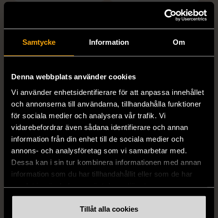
Samtycke
Information
Om
Denna webbplats använder cookies
Vi använder enhetsidentifierare för att anpassa innehållet
1/5
1/5
och annonserna till användarna, tillhandahålla funktioner
PILGRIM
GRETA
för sociala medier och analysera vår trafik. Vi
Pilgrim Armband med
Greta - Prickig omlottkjol i
vidarebefordrar även sådana identifierare och annan
blomdetaljer och stenar
siden
information från din enhet till de sociala medier och
Använt skick
L (42-44)
annons- och analysföretag som vi samarbetar med.
Mycket gott skick
Dessa kan i sin tur kombinera informationen med annan
199 kr
information som du har tillhandahållit eller som de har
299 kr
samlat in när du har använt deras tjänster.
Tillåt alla cookies