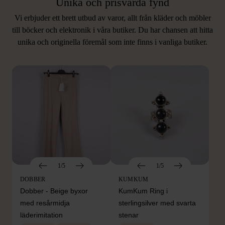
Unika och prisvärda fynd
Vi erbjuder ett brett utbud av varor, allt från kläder och möbler
LIKNANDE PRODUKTER
till böcker och elektronik i våra butiker. Du har chansen att hitta
unika och originella föremål som inte finns i vanliga butiker.
Hitta produkter som påminner om denna
1/5
1/5
DOBBER
KUMKUM
Dobber - Beige byxor
KumKum Ring i
med resårmidja
sterlingsilver med svarta
läderimitation
stenar