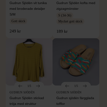
Gudrun Sjödén vit tunika
Gudrun Sjödén kofta med
med broderade detaljer
zigzagmönster
S/M
S (34-36)
Gott skick
Mycket gott skick
249 kr
189 kr
1/5
1/5
GUDRUN SJÖDÉN
GUDRUN SJÖDÉN
Gudrun Sjödén stickad
Gudrun sjödén färgglada
tröja med struktur
tofflor