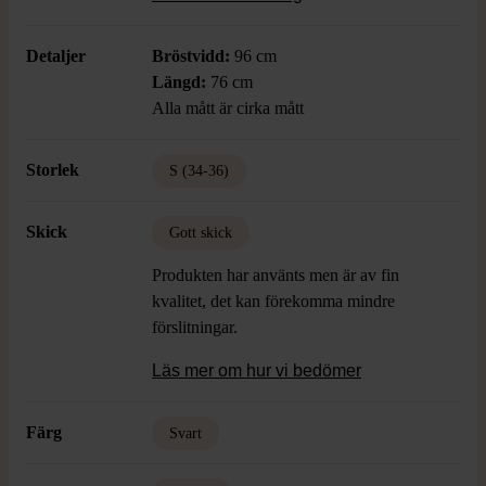
skön och behaglig känsla. Perfekt för dig
som gillar detaljer och en bekväm,
Detaljer
Bröstvidd:
96 cm
avslappnad stil.
Längd:
76 cm
Alla mått är cirka mått
Storlek
S (34-36)
Skick
Gott skick
Produkten har använts men är av fin
kvalitet, det kan förekomma mindre
förslitningar.
Läs mer om hur vi bedömer
Färg
Svart