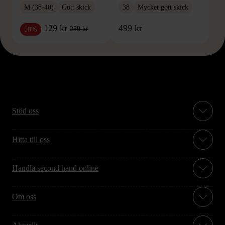
M (38-40)
Gott skick
38
Mycket gott skick
129 kr
499 kr
259 kr
50%
Stöd oss
Hitta till oss
Handla second hand online
Om oss