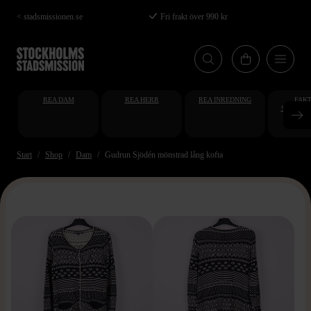
Hoppa
< stadsmissionen.se
Fri frakt över 990 kr
till
huvudinnehåll
REA DAM
REA HERR
REA INREDNING
FAKT
STUDENT
AT
Start
Shop
Dam
Gudrun Sjödén mönstrad lång kofta