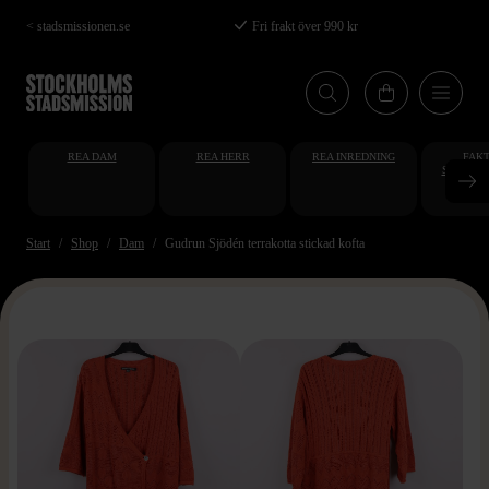
Hoppa
< stadsmissionen.se
Fri frakt över 990 kr
till
huvudinnehåll
REA DAM
REA HERR
REA INREDNING
FAKT
STUDENT
AT
Start
Shop
Dam
Gudrun Sjödén terrakotta stickad kofta