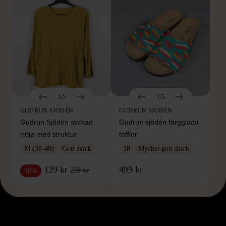
1/5
1/5
GUDRUN SJÖDÉN
GUDRUN SJÖDÉN
Gudrun Sjödén stickad
Gudrun sjödén färgglada
tröja med struktur
tofflor
M (38-40)
Gott skick
38
Mycket gott skick
129 kr
499 kr
259 kr
50%