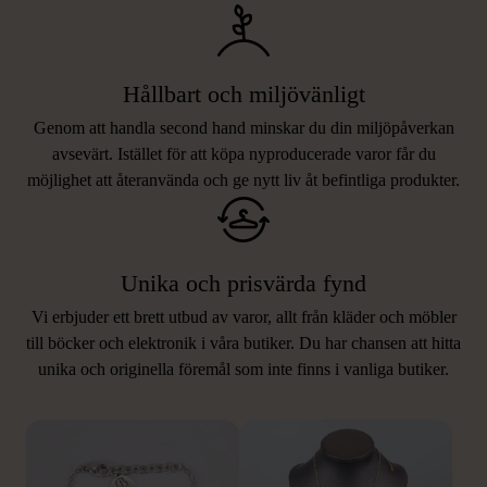
Hållbart och miljövänligt
Genom att handla second hand minskar du din miljöpåverkan
avsevärt. Istället för att köpa nyproducerade varor får du
möjlighet att återanvända och ge nytt liv åt befintliga produkter.
Unika och prisvärda fynd
Vi erbjuder ett brett utbud av varor, allt från kläder och möbler
LIKNANDE PRODUKTER
till böcker och elektronik i våra butiker. Du har chansen att hitta
unika och originella föremål som inte finns i vanliga butiker.
Hitta produkter som påminner om denna