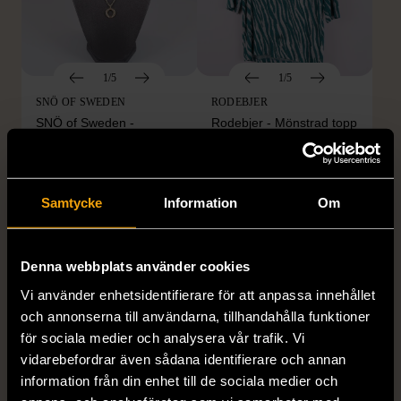
1/5
1/5
SNÖ OF SWEDEN
RODEBJER
SNÖ of Sweden -
Rodebjer - Mönstrad topp
Halsband med
med knappdetalj
cirkelhänge
M (38-40)
Gott skick
Mycket gott skick
Samtycke
Information
Om
169 kr
399 kr
Denna webbplats använder cookies
Vi använder enhetsidentifierare för att anpassa innehållet
och annonserna till användarna, tillhandahålla funktioner
för sociala medier och analysera vår trafik. Vi
vidarebefordrar även sådana identifierare och annan
information från din enhet till de sociala medier och