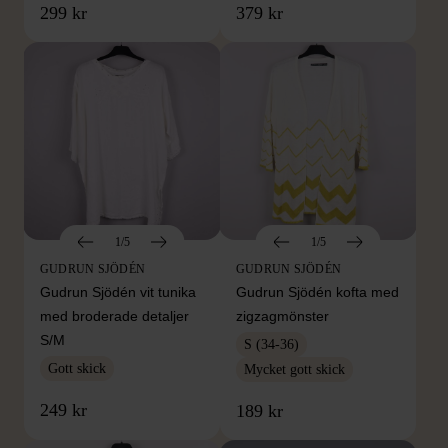
299 kr
379 kr
1/5
1/5
GUDRUN SJÖDÉN
GUDRUN SJÖDÉN
Gudrun Sjödén vit tunika
Gudrun Sjödén kofta med
med broderade detaljer
zigzagmönster
S/M
S (34-36)
Gott skick
Mycket gott skick
249 kr
189 kr