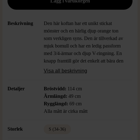
Beskrivning
Den här koftan har ett unikt stickat
mönster och en härlig djup orange ton
som verkligen syns. Den är tillverkad av
mjuk bomull och har en ledig passform
med 3/4-ärmar och djup V-ringning. En
knapp framtill gör det enkelt att bära den
öppen eller stängd. Perfekt för dig som
Visa all beskrivning
gillar en personlig, avslappnad look.
Detaljer
Bröstvidd:
114 cm
Ärmlängd:
49 cm
Rygglängd:
69 cm
Alla mått är cirka mått
Storlek
S (34-36)