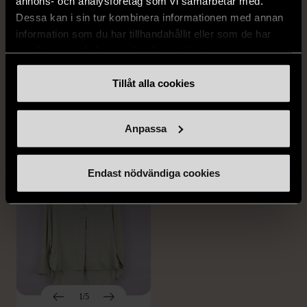
annons- och analysföretag som vi samarbetar med.
Dessa kan i sin tur kombinera informationen med annan
1/5
1/5
information som du har tillhandahållit eller som de har
H&M
H&M
samlat in när du har använt deras tjänster.
H&M - Leopardmönstrad
H&M - Plisserad midikjol
volangklänning
med resårmidja -
Tillåt alla cookies
Salviagrön
XS (32-34)
Nytt skick
M (38-40)
Gott skick
99 kr
Anpassa
129 kr
Endast nödvändiga cookies
1/5