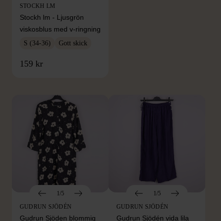
STOCKH LM
Stockh lm - Ljusgrön
viskosblus med v-ringning
S (34-36)
Gott skick
FRÅN SAMMA VARUMÄRKE
159 kr
Hitta produkter från samma varumärke
1/5
1/5
GUDRUN SJÖDÉN
GUDRUN SJÖDÉN
Gudrun Sjöden blommig
Gudrun Sjödén vida lila