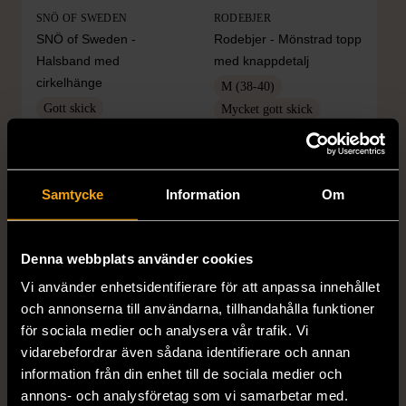
SNÖ OF SWEDEN
RODEBJER
SNÖ of Sweden -
Rodebjer - Mönstrad topp
Halsband med
med knappdetalj
cirkelhänge
M (38-40)
Gott skick
Mycket gott skick
169 kr
399 kr
Samtycke
Information
Om
Denna webbplats använder cookies
Vi använder enhetsidentifierare för att anpassa innehållet
och annonserna till användarna, tillhandahålla funktioner
för sociala medier och analysera vår trafik. Vi
vidarebefordrar även sådana identifierare och annan
1/5
1/5
information från din enhet till de sociala medier och
H&M
H&M
annons- och analysföretag som vi samarbetar med.
H&M - Leopardmönstrad
H&M - Plisserad midikjol