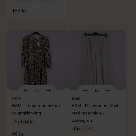
FRÅN SAMMA VARUMÄRKE
159 kr
Hitta produkter från samma varumärke
1/5
1/5
H&M
H&M
H&M - Leopardmönstrad
H&M - Plisserad midikjol
volangklänning
med resårmidja -
Salviagrön
Nytt skick
Gott skick
99 kr