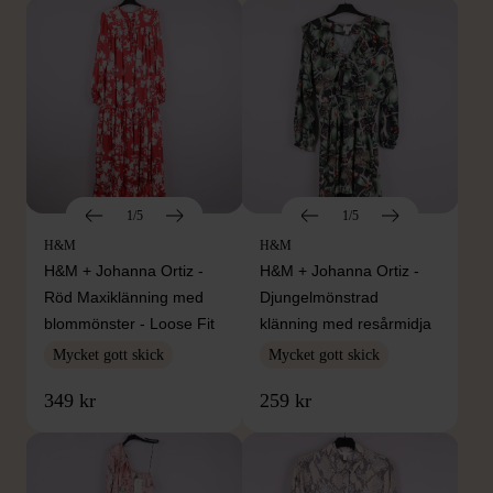
1/5
1/5
H&M
H&M
H&M + Johanna Ortiz -
H&M + Johanna Ortiz -
Röd Maxiklänning med
Djungelmönstrad
blommönster - Loose Fit
klänning med resårmidja
Mycket gott skick
Mycket gott skick
349 kr
259 kr