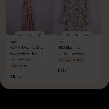
1/5
1/5
H&M
H&M
H&M + Johanna Ortiz -
H&M Blus med
Asymmetrisk klänning
ormskinnsmönster
med volanger
Mycket gott skick
Nytt skick
129 kr
349 kr