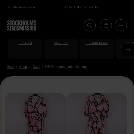
Hoppa
< stadsmissionen.se
Fri frakt över 990 kr
till
huvudinnehåll
REA DAM
REA HERR
REA INREDNING
FAKT
STUDENT
AT
Start
Shop
Dam
H&M blommig midiklänning