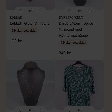
1/5
1/5
EDBLAD
DYRBERG/KERN
Edblad - Glow - Armband
Dyrberg/Kern - Delise -
Halsband med
Mycket gott skick
blomformat hänge
129 kr
Mycket gott skick
249 kr
1/5
1/5