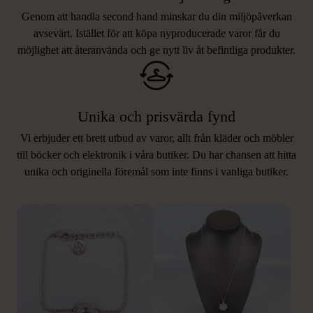
Genom att handla second hand minskar du din miljöpåverkan
avsevärt. Istället för att köpa nyproducerade varor får du
möjlighet att återanvända och ge nytt liv åt befintliga produkter.
Unika och prisvärda fynd
Vi erbjuder ett brett utbud av varor, allt från kläder och möbler
LIKNANDE PRODUKTER
till böcker och elektronik i våra butiker. Du har chansen att hitta
unika och originella föremål som inte finns i vanliga butiker.
Hitta produkter som påminner om denna