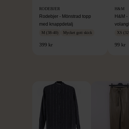
RODEBJER
H&M
Rodebjer - Mönstrad topp
H&M - 
med knappdetalj
volang
M (38-40)
Mycket gott skick
XS (32
399 kr
99 kr
FR