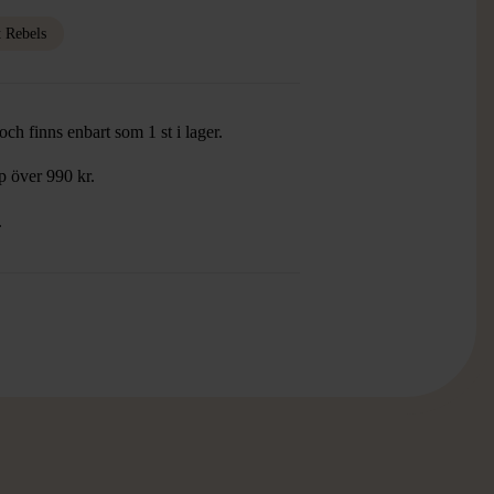
t Rebels
ch finns enbart som 1 st i lager.
öp över 990 kr.
.