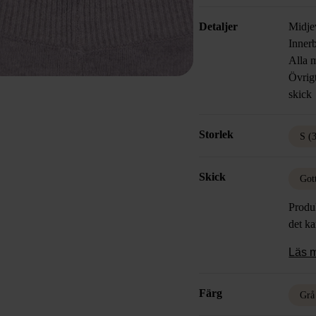
Detaljer
Midje
Inner
Alla m
Övrig
skick
Storlek
S (
Skick
Got
Produk
det k
Läs 
Färg
Grå