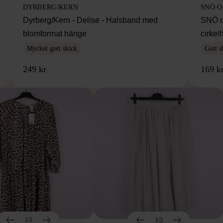
DYRBERG/KERN
SNÖ 
Dyrberg/Kern - Delise - Halsband med
SNÖ o
blomformat hänge
cirke
Mycket gott skick
Gott s
249 kr
169 k
1/5
1/5