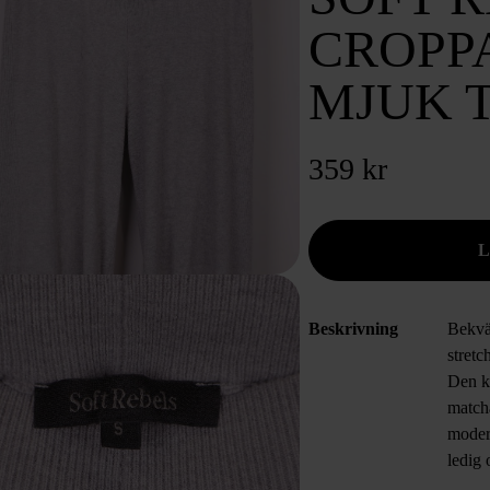
CROPP
MJUK 
359 kr
Beskrivning
Bekvä
stretc
Den kl
match
moder
ledig 