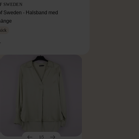
OF SWEDEN
f Sweden - Halsband med
lhänge
kick
r
1/5