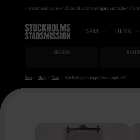
Hoppa
< stadsmissionen.se
Bidra till ett mänskligare samhälle
Fri f
till
huvudinnehåll
DAM
HERR
REA DAM
REA H
Start
Shop
Dam
Soft Rebels vid croppad byxa i mjuk trikå