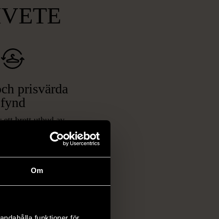
MVETE
ch prisvärda
fynd
 ett brett utbud av
rån kläder och möbler
och elektronik i våra
har chansen att hitta
Om
iginella föremål som
 i vanliga butiker.
ER
andahålla funktioner för