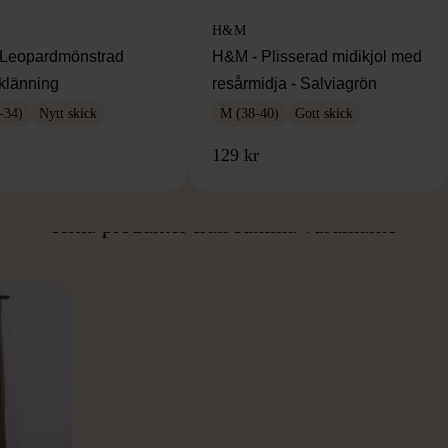
H&M
Leopardmönstrad
H&M - Plisserad midikjol med
klänning
resårmidja - Salviagrön
-34)
Nytt skick
M (38-40)
Gott skick
129 kr
ÅN SAMMA VARUMÄ
Hitta produkter från samma varumärke