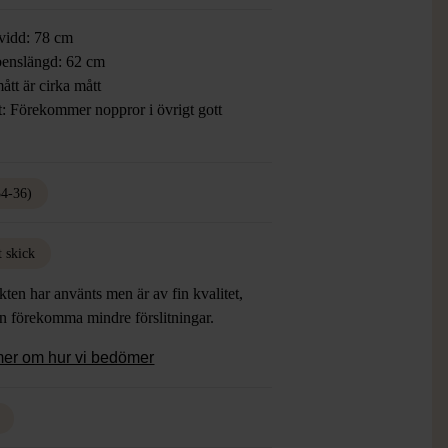
vidd: 78 cm
benslängd: 62 cm
ått är cirka mått
t: Förekommer noppror i övrigt gott
34-36)
t skick
ten har använts men är av fin kvalitet,
an förekomma mindre förslitningar.
mer om hur vi bedömer