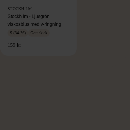
STOCKH LM
Stockh lm - Ljusgrön
viskosblus med v-ringning
S (34-36)
Gott skick
159 kr
RKE