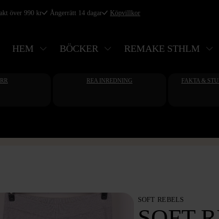
rakt över 990 kr
Ångerrätt 14 dagar
Köpvillkor
HEM
BÖCKER
REMAKE STHLM
ERR
REA INREDNING
FAKTA & ST
SOFT REBELS
SOFT R