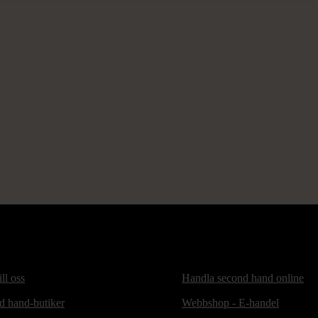
ill oss
Handla second hand online
d hand-butiker
Webbshop - E-handel