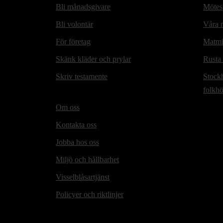
Bli månadsgivare
Mötesp
Bli volontär
Våra m
För företag
Matmi
Skänk kläder och prylar
Rusta
Skriv testamente
Stock
folkh
Om oss
Kontakta oss
Jobba hos oss
Miljö och hållbarhet
Visselblåsartjänst
Policyer och riktlinjer