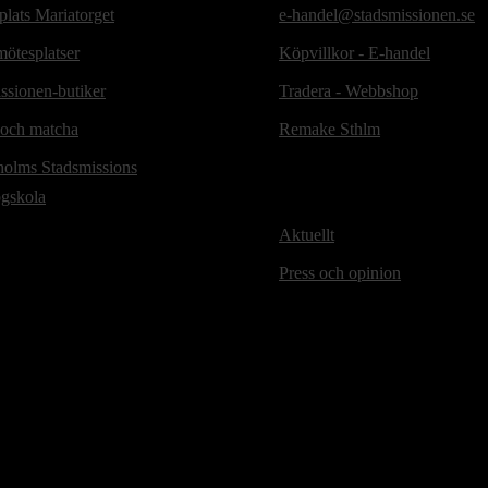
lats Mariatorget
e-handel@stadsmissionen.se
ötesplatser
Köpvillkor - E-handel
ssionen-butiker
Tradera - Webbshop
 och matcha
Remake Sthlm
holms Stadsmissions
ögskola
Aktuellt
Press och opinion