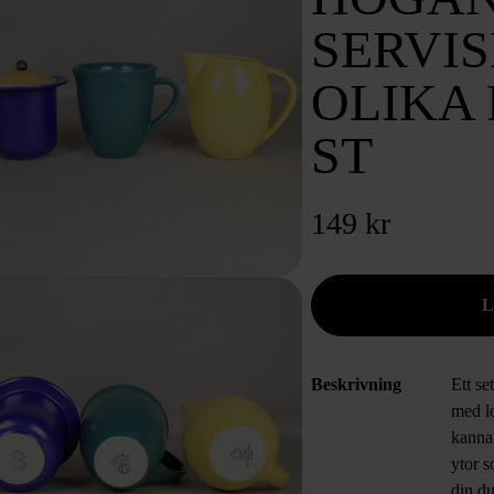
SERVIS
OLIKA 
ST
149 kr
Beskrivning
Ett se
med l
kanna
ytor s
din du