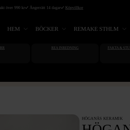
rakt över 990 kr
Ångerrätt 14 dagar
Köpvillkor
HEM
BÖCKER
REMAKE STHLM
ERR
REA INREDNING
FAKTA & ST
HÖGANÄS KERAMIK
HÖGA