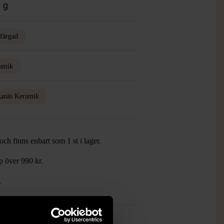
 g
rfärgad
amik
anäs Keramik
ch finns enbart som 1 st i lager.
öp över 990 kr.
.