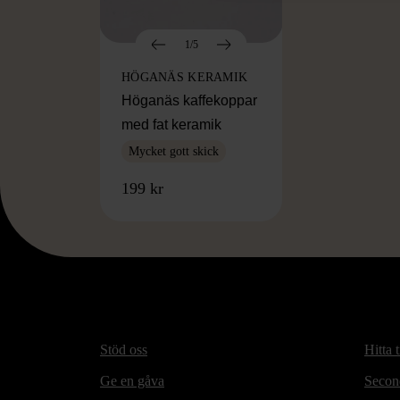
1/5
HÖGANÄS KERAMIK
Höganäs kaffekoppar
med fat keramik
Mycket gott skick
199 kr
Stöd oss
Hitta t
Ge en gåva
Secon