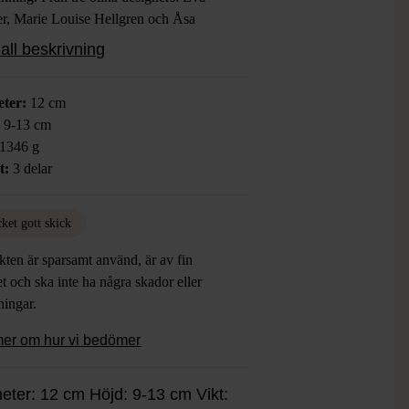
r, Marie Louise Hellgren och Åsa
rhult.
all beskrivning
ter:
12 cm
:
9-13 cm
1346 g
t:
3 delar
ket gott skick
ten är sparsamt använd, är av fin
et och ska inte ha några skador eller
tningar.
mer om hur vi bedömer
eter: 12 cm Höjd: 9-13 cm Vikt: