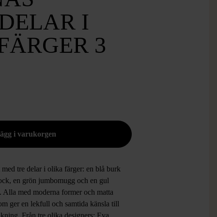
DELAR I
FÄRGER 3
t med tre delar i olika färger: en blå burk
ock, en grön jumbomugg och en gul
. Alla med moderna former och matta
om ger en lekfull och samtida känsla till
kning. Från tre olika designers: Eva