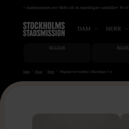
Hoppa
< stadsmissionen.se
Bidra till ett mänskligare samhälle
Fri f
till
huvudinnehåll
DAM
HERR
REA DAM
REA H
Start
Shop
Hem
Höganäs Servisdelar i olika färger 3 st