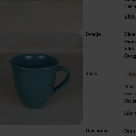
Hanne
Weste
Visa 
Detaljer
Diame
Höjd
Vikt:
Övrig
Skick
Myc
Produk
kvalit
försli
Läs 
Dimensions
Diam