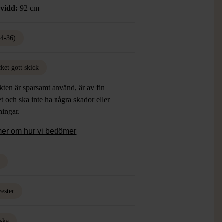
vidd:
92 cm
34-36)
ket gott skick
ten är sparsamt använd, är av fin
et och ska inte ha några skador eller
tningar.
mer om hur vi bedömer
d
yester
iska