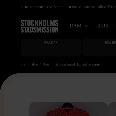
Hoppa
< stadsmissionen.se
Bidra till ett mänskligare samhälle
Fri f
till
huvudinnehåll
DAM
HERR
REA DAM
REA H
Start
Shop
Dam
Indiska mönstrad blus med volangärm