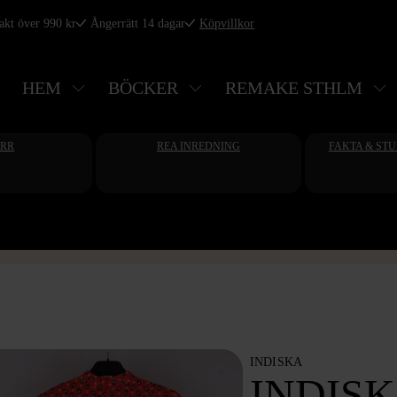
rakt över 990 kr
Ångerrätt 14 dagar
Köpvillkor
HEM
BÖCKER
REMAKE STHLM
ERR
REA INREDNING
FAKTA & ST
INDISKA
INDIS