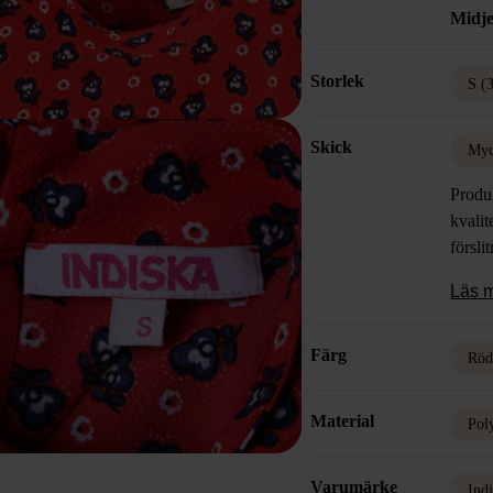
Midje
Storlek
S (
Skick
Myc
Produk
kvalit
försli
Läs 
Färg
Rö
Material
Pol
Varumärke
Ind