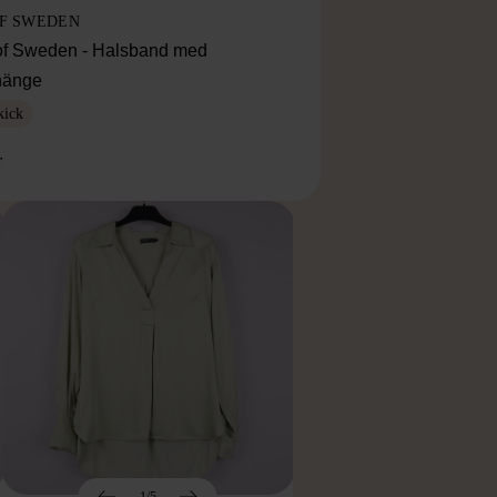
OF SWEDEN
f Sweden - Halsband med
lhänge
kick
r
1/5