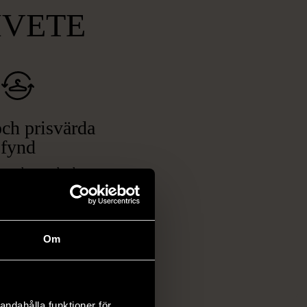
MVETE
ch prisvärda
fynd
 ett brett utbud av
rån kläder och möbler
och elektronik i våra
har chansen att hitta
Om
iginella föremål som
 i vanliga butiker.
ER
andahålla funktioner för