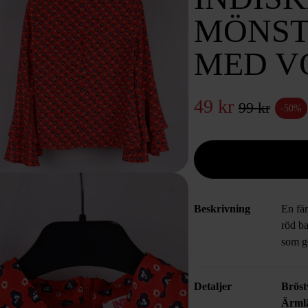
MÖNST
MED V
49 kr
99 kr
-50%
Beskrivning
En fä
röd b
som ge
Detaljer
Bröst
Ärml