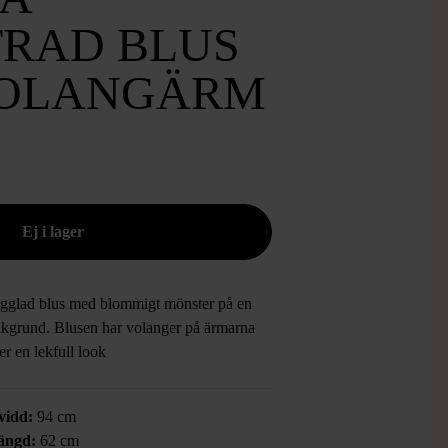
RAD BLUS
OLANGÄRM
rgglad blus med blommigt mönster på en
akgrund. Blusen har volanger på ärmarna
r en lekfull look
vidd:
94 cm
ängd:
62 cm