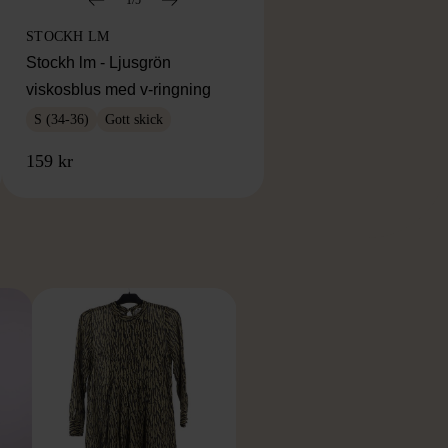
STOCKH LM
Stockh lm - Ljusgrön
viskosblus med v-ringning
S (34-36)
Gott skick
159 kr
RKE