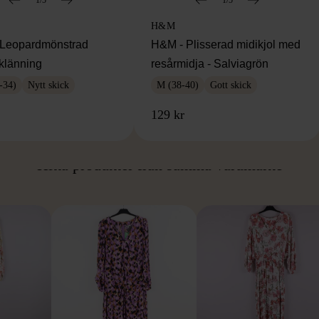
H&M
Leopardmönstrad
H&M - Plisserad midikjol med
klänning
resårmidja - Salviagrön
-34)
Nytt skick
M (38-40)
Gott skick
129 kr
ÅN SAMMA VARUMÄ
Hitta produkter från samma varumärke