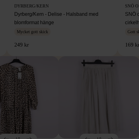
DYRBERG/KERN
SNÖ 
Dyrberg/Kern - Delise - Halsband med
SNÖ o
blomformat hänge
cirke
Mycket gott skick
Gott s
249 kr
169 k
1/5
1/5