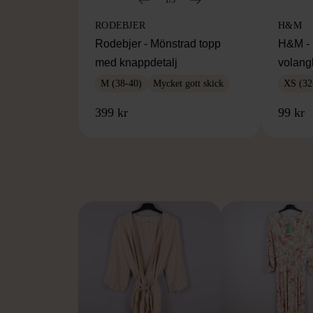
RODEBJER
H&M
Rodebjer - Mönstrad topp
H&M - 
med knappdetalj
volang
M (38-40)
Mycket gott skick
XS (32
399 kr
99 kr
FR