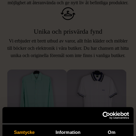
möjlighet att återanvända och ge nytt liv åt befintliga produkter.
Unika och prisvärda fynd
Vi erbjuder ett brett utbud av varor, allt från kläder och möbler
LIKNANDE PRODUKTER
till böcker och elektronik i våra butiker. Du har chansen att hitta
unika och originella föremål som inte finns i vanliga butiker.
Hitta produkter som påminner om denna
1/5
1/5
Samtycke
Information
Om