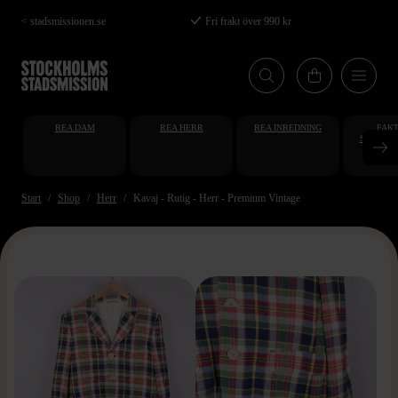
Hoppa
< stadsmissionen.se
Fri frakt över 990 kr
till
huvudinnehåll
REA DAM
REA HERR
REA INREDNING
FAKT
STUDENT
AT
Start
Shop
Herr
Kavaj - Rutig - Herr - Premium Vintage