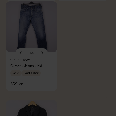
1/5
G-STAR RAW
G-star - Jeans - blå
W34
Gott skick
FRÅN SAMMA VARUMÄRKE
359 kr
Hitta produkter från samma varumärke