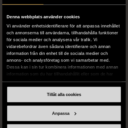
STENSTRÖMS
BOSS
Stenströms skjorta turkos
BOSS vit pikétröja
Denna webbplats använder cookies
L (50)
Gott skick
Mycket gott skick
Vi använder enhetsidentifierare för att anpassa innehållet
259 kr
279 kr
och annonserna till användarna, tillhandahålla funktioner
för sociala medier och analysera vår trafik. Vi
vidarebefordrar även sådana identifierare och annan
information från din enhet till de sociala medier och
annons- och analysföretag som vi samarbetar med.
Dessa kan i sin tur kombinera informationen med annan
information som du har tillhandahållit eller som de har
samlat in när du har använt deras tjänster.
Tillåt alla cookies
1/5
1/5
BY TEESHOPPEN
HILDITCH & KEY
By TeeShoppen 2-delar
Hilditch & Key linneskjorta
Anpassa
mörkblå kostym
med bröstficka
XXL (54)
Nytt skick
Mycket gott skick