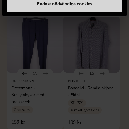
Endast nödvändiga cookies
399 kr
399 kr
1/5
1/5
DRESSMANN
BONDELID
Dressmann -
Bondelid - Randig skjorta
Kostymbyxor med
- Blå vit
pressveck
XL (52)
Gott skick
Mycket gott skick
159 kr
199 kr