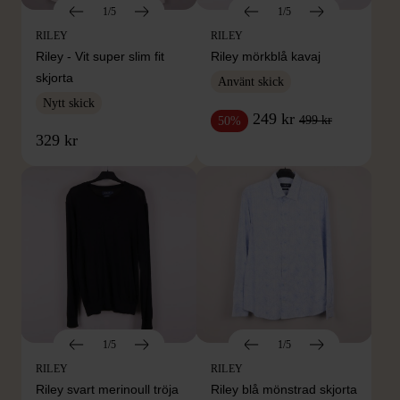
1/5
1/5
RILEY
RILEY
Riley - Vit super slim fit
Riley mörkblå kavaj
skjorta
Använt skick
Nytt skick
249 kr
499 kr
50%
329 kr
1/5
1/5
RILEY
RILEY
Riley svart merinoull tröja
Riley blå mönstrad skjorta