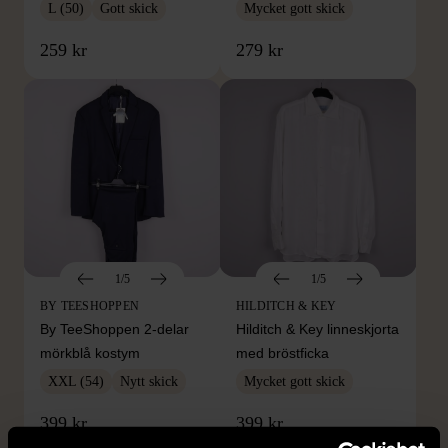
L (50)
Gott skick
Mycket gott skick
259 kr
279 kr
1/5
1/5
BY TEESHOPPEN
HILDITCH & KEY
By TeeShoppen 2-delar
Hilditch & Key linneskjorta
mörkblå kostym
med bröstficka
XXL (54)
Nytt skick
Mycket gott skick
399 kr
399 kr