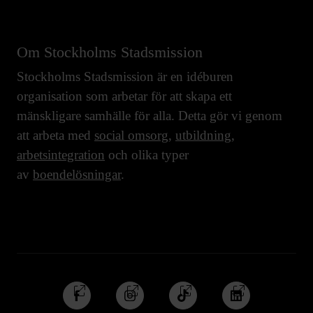
Om Stockholms Stadsmission
Stockholms Stadsmission är en idéburen
organisation som arbetar för att skapa ett
mänskligare samhälle för alla. Detta gör vi genom
att arbeta med
social omsorg
,
utbildning
,
arbetsintegration
och olika typer
av
boendelösningar
.
Följ
Följ
Följ
Följ
oss
oss
oss
oss