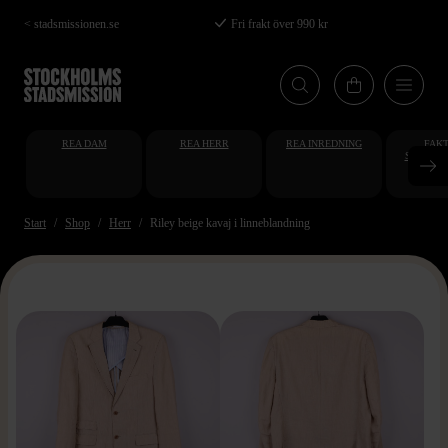
Hoppa
< stadsmissionen.se
Fri frakt över 990 kr
till
huvudinnehåll
REA DAM
REA HERR
REA INREDNING
FAKT
STUDENT
AT
Start
Shop
Herr
Riley beige kavaj i linneblandning