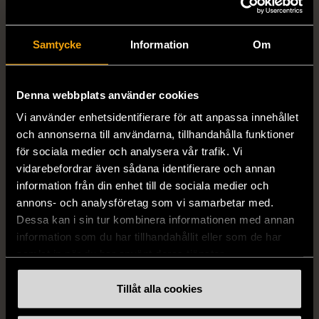
Samtycke
Information
Om
Denna webbplats använder cookies
Vi använder enhetsidentifierare för att anpassa innehållet
och annonserna till användarna, tillhandahålla funktioner
1/5
1/5
för sociala medier och analysera vår trafik. Vi
DRESSMANN
BONDELID
vidarebefordrar även sådana identifierare och annan
Dressmann -
Bondelid - Randig skjorta
information från din enhet till de sociala medier och
Kostymbyxor med
- Blå vit
annons- och analysföretag som vi samarbetar med.
pressveck
XL (52)
Dessa kan i sin tur kombinera informationen med annan
Gott skick
Mycket gott skick
information som du har tillhandahållit eller som de har
samlat in när du har använt deras tjänster.
159 kr
199 kr
Tillåt alla cookies