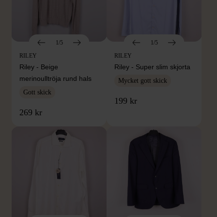
1/5
1/5
RILEY
RILEY
Riley - Beige
Riley - Super slim skjorta
merinoulltröja rund hals
Mycket gott skick
Gott skick
199 kr
269 kr