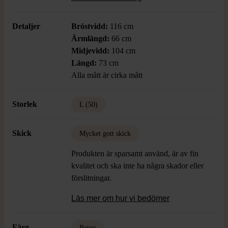
snygg. Perfekt för både vardag och
festligare tillfällen.
Detaljer
Bröstvidd:
116 cm
Ärmlängd:
66 cm
Midjevidd:
104 cm
Längd:
73 cm
Alla mått är cirka mått
Storlek
L (50)
Skick
Mycket gott skick
Produkten är sparsamt använd, är av fin
kvalitet och ska inte ha några skador eller
förslitningar.
Läs mer om hur vi bedömer
Färg
Beige