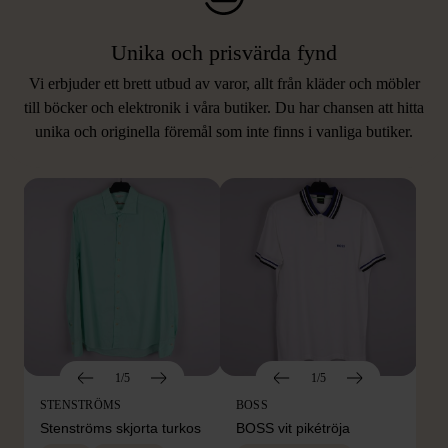
Unika och prisvärda fynd
Vi erbjuder ett brett utbud av varor, allt från kläder och möbler
LIKNANDE PRODUKTER
till böcker och elektronik i våra butiker. Du har chansen att hitta
unika och originella föremål som inte finns i vanliga butiker.
Hitta produkter som påminner om denna
1/5
1/5
STENSTRÖMS
BOSS
Stenströms skjorta turkos
BOSS vit pikétröja