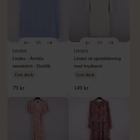
1/5
1/5
LINDEX
LINDEX
Lindex - Ärmlös
Lindex vit spetsklänning
sweatshirt - Duvblå
med knytband
Gott skick
Gott skick
79 kr
149 kr