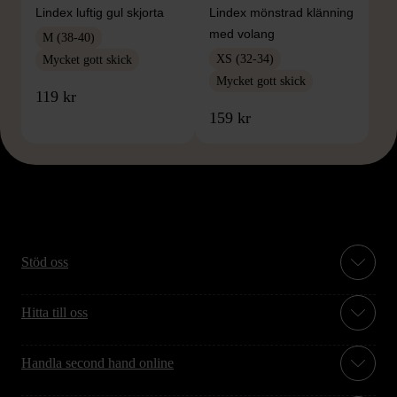
Lindex luftig gul skjorta
Lindex mönstrad klänning
med volang
M (38-40)
XS (32-34)
Mycket gott skick
Mycket gott skick
119 kr
159 kr
Stöd oss
Hitta till oss
Handla second hand online