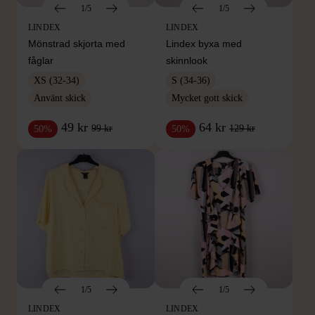
1/5
1/5
LINDEX
LINDEX
Mönstrad skjorta med
Lindex byxa med
fåglar
skinnlook
XS (32-34)
S (34-36)
Använt skick
Mycket gott skick
49 kr
64 kr
99 kr
129 kr
50%
50%
1/5
1/5
LINDEX
LINDEX