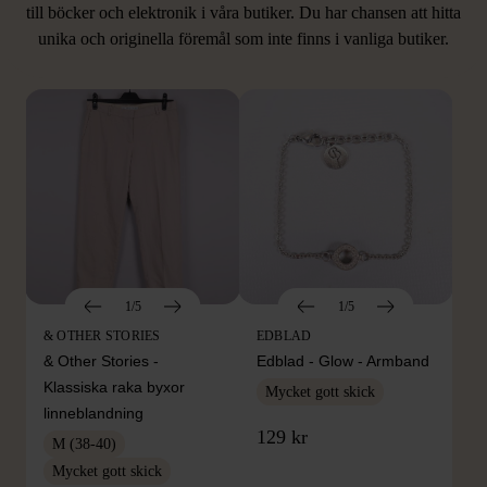
LIKNANDE PRODUKTER
till böcker och elektronik i våra butiker. Du har chansen att hitta
unika och originella föremål som inte finns i vanliga butiker.
Hitta produkter som påminner om denna
1/5
1/5
& OTHER STORIES
EDBLAD
& Other Stories -
Edblad - Glow - Armband
Klassiska raka byxor
Mycket gott skick
linneblandning
129 kr
M (38-40)
Mycket gott skick