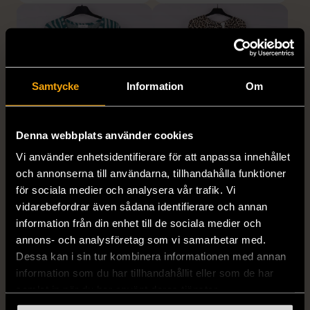
Samtycke
Information
Om
Denna webbplats använder cookies
1/5
1/5
Vi använder enhetsidentifierare för att anpassa innehållet
RODEBJER
H&M
och annonserna till användarna, tillhandahålla funktioner
Rodebjer - Mönstrad topp
H&M - Leopardmönstrad
för sociala medier och analysera vår trafik. Vi
med knappdetalj
volangklänning
vidarebefordrar även sådana identifierare och annan
M (38-40)
XS (32-34)
Nytt skick
information från din enhet till de sociala medier och
Mycket gott skick
annons- och analysföretag som vi samarbetar med.
99 kr
Dessa kan i sin tur kombinera informationen med annan
399 kr
information som du har tillhandahållit eller som de har
samlat in när du har använt deras tjänster.