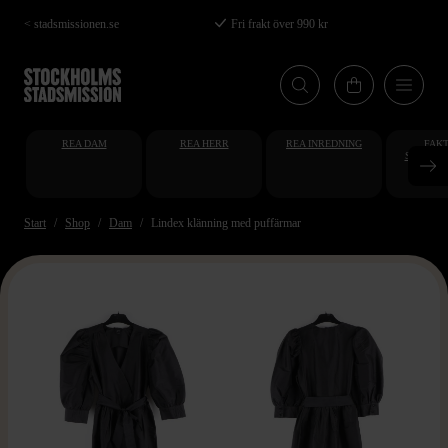
Hoppa
< stadsmissionen.se
Fri frakt över 990 kr
till
huvudinnehåll
REA DAM
REA HERR
REA INREDNING
FAKT
STUDENT
AT
Start
Shop
Dam
Lindex klänning med puffärmar