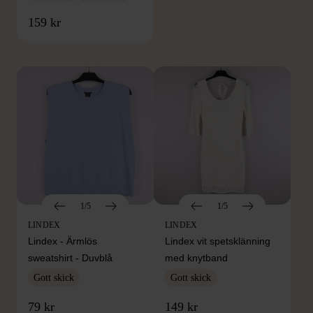
FRÅN SAMMA VARUMÄRKE
159 kr
Hitta produkter från samma varumärke
1/5
1/5
LINDEX
LINDEX
Lindex - Ärmlös
Lindex vit spetsklänning
sweatshirt - Duvblå
med knytband
Gott skick
Gott skick
79 kr
149 kr