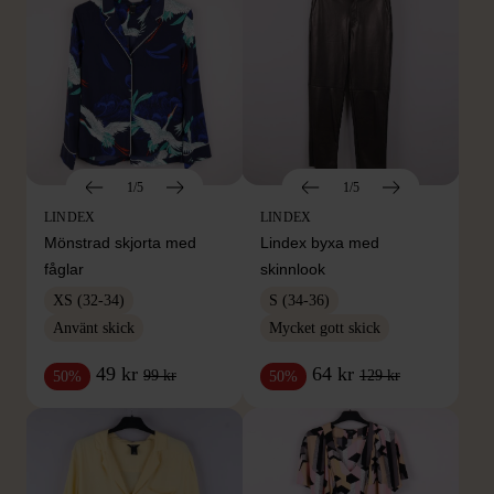
1/5
1/5
LINDEX
LINDEX
Mönstrad skjorta med
Lindex byxa med
fåglar
skinnlook
XS (32-34)
S (34-36)
Använt skick
Mycket gott skick
49 kr
64 kr
99 kr
129 kr
50%
50%