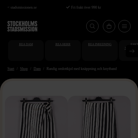
Hoppa
< stadsmissionen.se
Fri frakt över 990 kr
till
huvudinnehåll
REA DAM
REA HERR
REA INREDNING
FAKT
STUDENT
AT
Start
Shop
Dam
Randig omlottkjol med knäppning och knytband