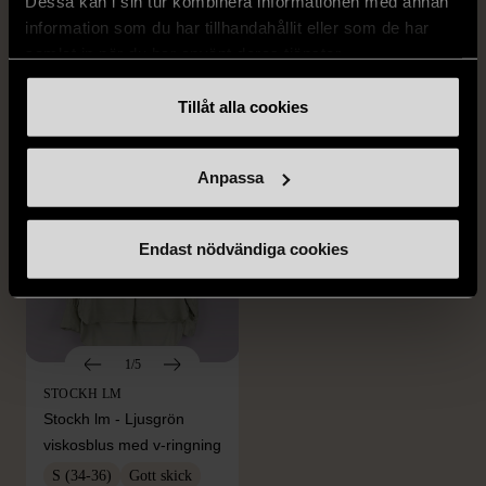
Dessa kan i sin tur kombinera informationen med annan
volangklänning
med resårmidja -
information som du har tillhandahållit eller som de har
Salviagrön
XS (32-34)
Nytt skick
samlat in när du har använt deras tjänster.
M (38-40)
Gott skick
99 kr
Tillåt alla cookies
129 kr
Anpassa
Endast nödvändiga cookies
1/5
STOCKH LM
Stockh lm - Ljusgrön
viskosblus med v-ringning
S (34-36)
Gott skick