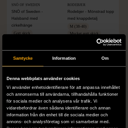
SNÖ OF SWEDEN
RODEBJER
SNÖ of Sweden -
Rodebjer - Mönstrad topp
Halsband med
med knappdetalj
cirkelhänge
M (38-40)
Gott skick
Mycket gott skick
169 kr
399 kr
Samtycke
Information
Om
Denna webbplats använder cookies
Vi använder enhetsidentifierare för att anpassa innehållet
och annonserna till användarna, tillhandahålla funktioner
för sociala medier och analysera vår trafik. Vi
vidarebefordrar även sådana identifierare och annan
1/5
1/5
information från din enhet till de sociala medier och
H&M
H&M
annons- och analysföretag som vi samarbetar med.
H&M - Leopardmönstrad
H&M - Plisserad midikjol