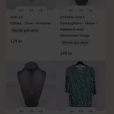
1/5
1/5
EDBLAD
DYRBERG/KERN
Edblad - Glow - Armband
Dyrberg/Kern - Delise -
Halsband med
Mycket gott skick
blomformat hänge
129 kr
Mycket gott skick
249 kr
1/5
1/5