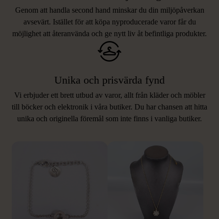
Genom att handla second hand minskar du din miljöpåverkan
avsevärt. Istället för att köpa nyproducerade varor får du
möjlighet att återanvända och ge nytt liv åt befintliga produkter.
Unika och prisvärda fynd
Vi erbjuder ett brett utbud av varor, allt från kläder och möbler
LIKNANDE PRODUKTER
till böcker och elektronik i våra butiker. Du har chansen att hitta
unika och originella föremål som inte finns i vanliga butiker.
Hitta produkter som påminner om denna