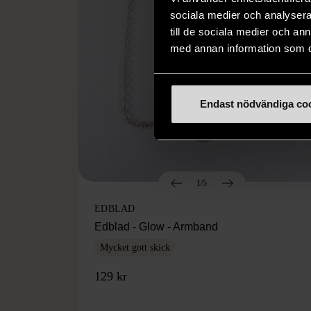
sociala medier och analysera 
till de sociala medier och a
med annan information som du 
Endast nödvändiga co
1/5
EDBLAD
Edblad - Glow - Armband
Mycket gott skick
129 kr