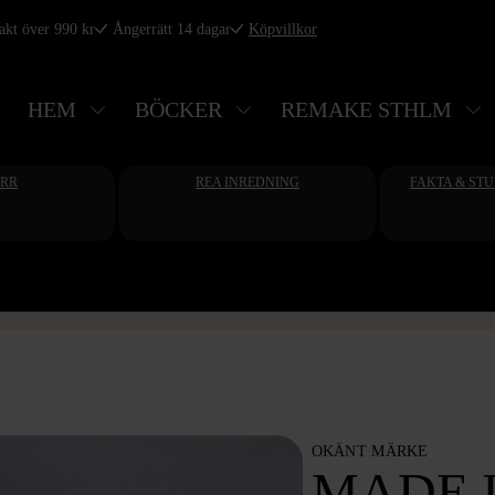
rakt över 990 kr
Ångerrätt 14 dagar
Köpvillkor
HEM
BÖCKER
REMAKE STHLM
ERR
REA INREDNING
FAKTA & ST
OKÄNT MÄRKE
MADE 