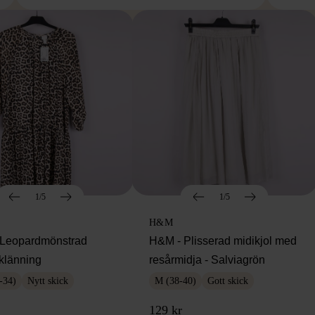
1/5
1/5
H&M
Leopardmönstrad
H&M - Plisserad midikjol med
klänning
resårmidja - Salviagrön
-34)
Nytt skick
M (38-40)
Gott skick
129 kr