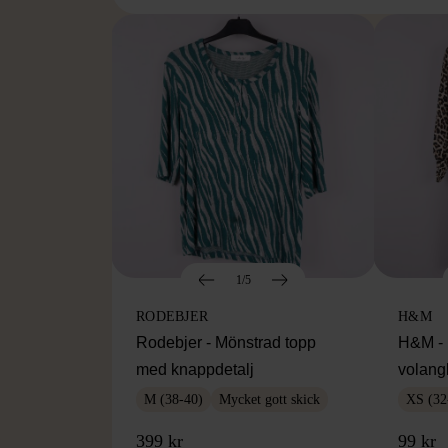
1/5
RODEBJER
H&M
Rodebjer - Mönstrad topp
H&M - 
med knappdetalj
volang
M (38-40)
Mycket gott skick
XS (32
399 kr
99 kr