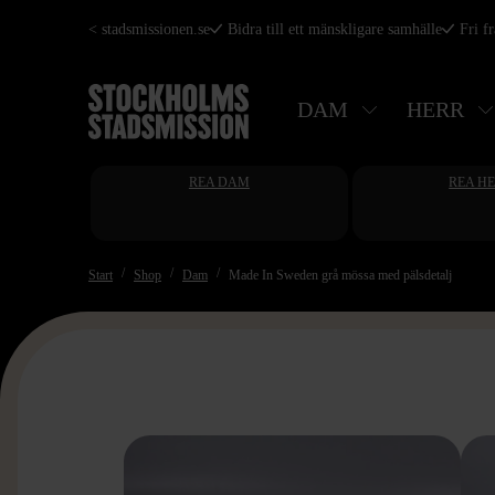
Hoppa
< stadsmissionen.se
Bidra till ett mänskligare samhälle
Fri f
till
huvudinnehåll
DAM
HERR
REA DAM
REA H
Start
Shop
Dam
Made In Sweden grå mössa med pälsdetalj