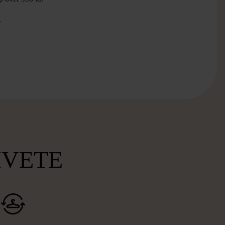
.
MVETE