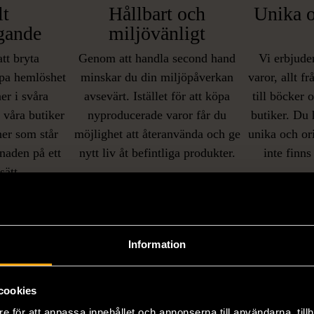
lt
Hållbart och
Unika o
gande
miljövänligt
att bryta
Genom att handla second hand
Vi erbjuder
pa hemlöshet
minskar du din miljöpåverkan
varor, allt f
er i svåra
avsevärt. Istället för att köpa
till böcker 
i våra butiker
nyproducerade varor får du
butiker. Du 
ner som står
möjlighet att återanvända och ge
unika och or
naden på ett
nytt liv åt befintliga produkter.
inte finns
IKNANDE PRODUKT
sätt.
Hitta produkter som påminner om denna
Information
cookies
e för att anpassa innehållet och annonserna till användarna, tillh