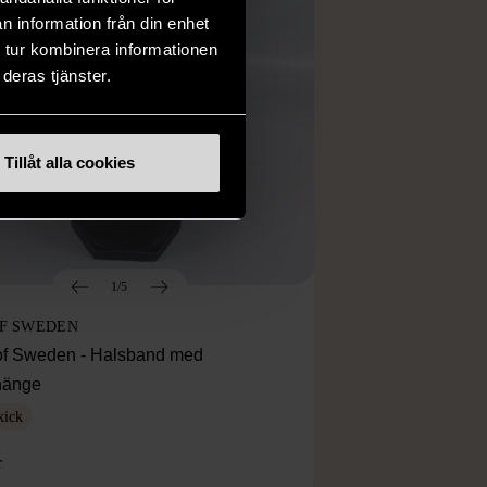
n information från din enhet
 tur kombinera informationen
deras tjänster.
Tillåt alla cookies
1/5
OF SWEDEN
f Sweden - Halsband med
lhänge
kick
r