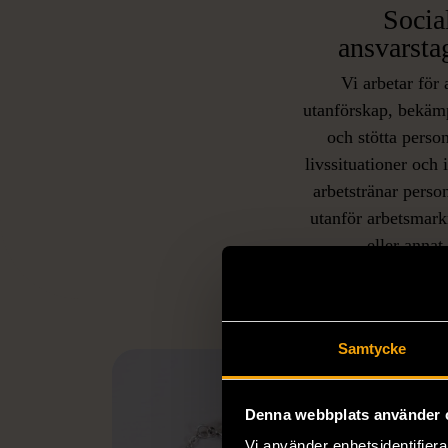
Socia
ansvarsta
Vi arbetar för 
utanförskap, bekäm
och stötta person
livssituationer och 
arbetstränar perso
utanför arbetsmark
L
eller annat 
Samtycke
Denna webbplats använder 
Vi använder enhetsidentifierar