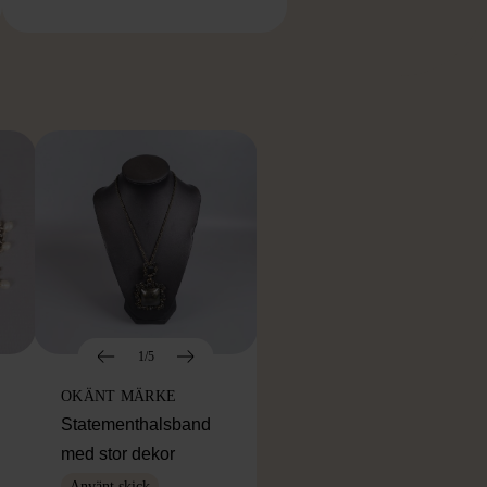
RKE
1/5
OKÄNT MÄRKE
Statementhalsband
med stor dekor
Använt skick