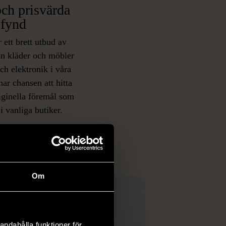
ch prisvärda
fynd
 ett brett utbud av
rån kläder och möbler
och elektronik i våra
har chansen att hitta
iginella föremål som
 i vanliga butiker.
ER
Om
andahålla funktioner för