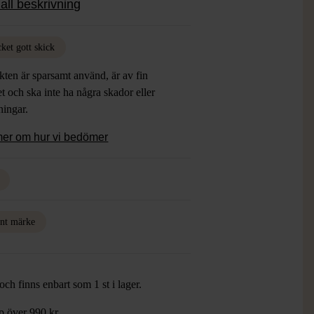
all beskrivning
 och neutral färg som passar till de flesta
ket gott skick
ten är sparsamt använd, är av fin
et och ska inte ha några skador eller
tningar.
mer om hur vi bedömer
nt märke
ch finns enbart som 1 st i lager.
öp över 990 kr.