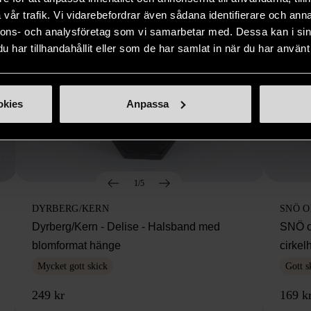
vår trafik. Vi vidarebefordrar även sådana identifierare och anna
nnons- och analysföretag som vi samarbetar med. Dessa kan i sin
har tillhandahållit eller som de har samlat in när du har använt 
okies
Anpassa
1/5
DYRBERG/KERN
SNÖ 
Dyrberg/Kern - Delise - Halsband med
SNÖ o
blomformat hänge
cirke
Mycket gott skick
Gott s
249 kr
169 k