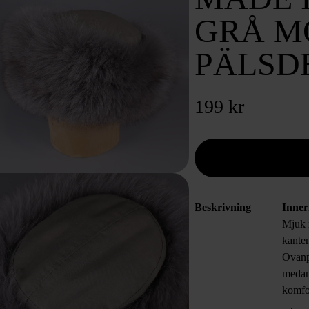
GRÅ M
PÄLSD
199 kr
Beskrivning
Inne
Mjuk 
kante
Ovanpa
medan 
komfor
skapar