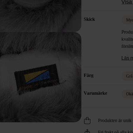
Visa 
design
stilar.
Skick
Myc
Produk
kvalit
försli
Läs 
Färg
Grå
Varumärke
Okä
Produkten är unik o
Fri frakt på alla k