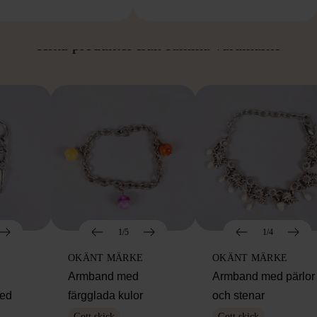
ÅN SAMMA VARUMÄ
Hitta produkter från samma varumärke
1/5
1/4
OKÄNT MÄRKE
OKÄNT MÄRKE
Armband med
Armband med pärlor
med
färgglada kulor
och stenar
Gott skick
Gott skick