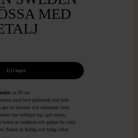
ÖSSA MED
ETALJ
rmått:
ca 59 cm
mössa med bred pälsdetalj runt hela
n ger en klassisk och värmande look.
rtiet har enfärgat tyg i grå nyans,
fodret är vadderat och quiltat för extra
t. Pälsen är fluffig och fyllig vilket
 en lyxig känsla. Mössan har en tidlös