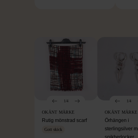
FR
1/4
1/4
OKÄNT MÄRKE
OKÄNT MÄRKE
Rutig mönstrad scarf
Örhängen i
sterlingsilver 
Gott skick
spikberlocker