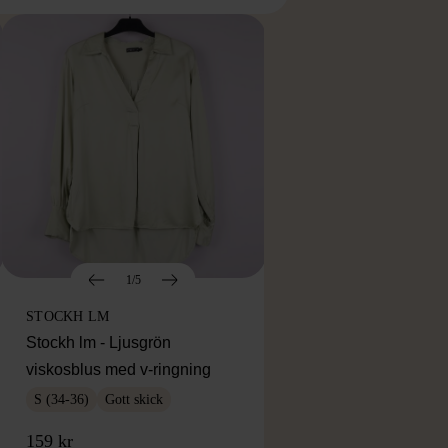
1/5
STOCKH LM
Stockh lm - Ljusgrön
viskosblus med v-ringning
S (34-36)
Gott skick
159 kr