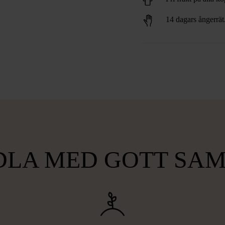
14 dagars ångerrät
LA MED GOTT SA