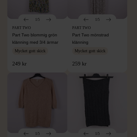
1/5
1/5
PART TWO
PART TWO
Part Two blommig grön
Part Two mönstrad
klänning med 3/4 ärmar
klänning
Mycket gott skick
Mycket gott skick
249 kr
259 kr
1/5
1/5