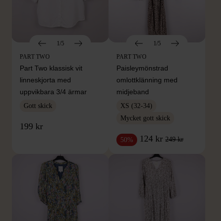
1/5
1/5
PART TWO
PART TWO
Part Two klassisk vit
Paisleymönstrad
linneskjorta med
omlottklänning med
uppvikbara 3/4 ärmar
midjeband
Gott skick
XS (32-34)
Mycket gott skick
199 kr
124 kr
249 kr
50%