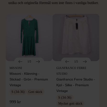
unika och originella föremål som inte finns i vanliga butiker.
Hitta produkter som påminner om denna
1/5
1/5
MISSONI
GIANFRANCO FERRE
Missoni - Klänning -
STUDIO
Stickad - Grön - Premium
Gianfranco Ferre Studio -
Vintage
Kjol - Silke - Premium
Vintage
S (34-36)
Gott skick
S (34-36)
999 kr
Mycket gott skick