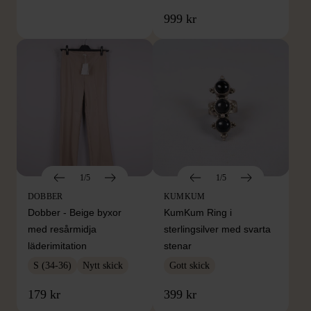
999 kr
1/5
1/5
DOBBER
KUMKUM
Dobber - Beige byxor
KumKum Ring i
med resårmidja
sterlingsilver med svarta
läderimitation
stenar
S (34-36)
Nytt skick
Gott skick
179 kr
399 kr