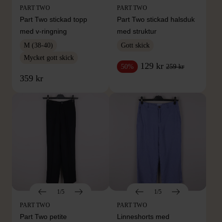
PART TWO
PART TWO
Part Two stickad topp
Part Two stickad halsduk
med v-ringning
med struktur
M (38-40)
Gott skick
Mycket gott skick
129 kr
259 kr
50%
359 kr
1/5
1/5
PART TWO
PART TWO
Part Two petite
Linneshorts med