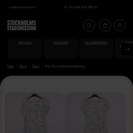
Hoppa
< stadsmissionen.se
Fri frakt över 990 kr
till
huvudinnehåll
REA DAM
REA HERR
REA INREDNING
FAKT
STUDENT
AT
Start
Shop
Dam
Part Two mönstrad klänning