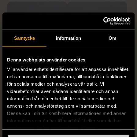
Samtycke
Information
Om
Denna webbplats använder cookies
1/4
1/5
Vi använder enhetsidentifierare för att anpassa innehållet
OKÄNT MÄRKE
OKÄNT MÄRKE
och annonserna till användarna, tillhandahålla funktioner
Örhängen i sterlingsilver
Armband med färgglada
för sociala medier och analysera vår trafik. Vi
med spikberlocker
kulor
vidarebefordrar även sådana identifierare och annan
Mycket gott skick
Gott skick
information från din enhet till de sociala medier och
annons- och analysföretag som vi samarbetar med.
399 kr
69 kr
Dessa kan i sin tur kombinera informationen med annan
information som du har tillhandahållit eller som de har
samlat in när du har använt deras tjänster.