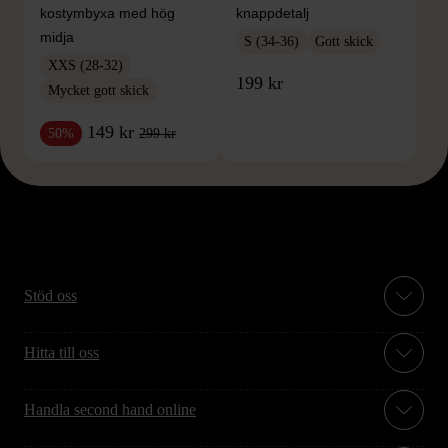
kostymbyxa med hög
knappdetalj
midja
S (34-36)
Gott skick
XXS (28-32)
199 kr
Mycket gott skick
149 kr
299 kr
50%
Stöd oss
Hitta till oss
Handla second hand online