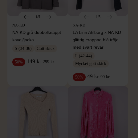
1/5
1/5
NA-KD
NA-KD
NA-KD grå dubbelknäppt
LA Linn Ahlborg x NA-KD
kavaj/jacka
glittrig croppad blå tröja
med svart revär
S (34-36)
Gott skick
L (42-44)
149 kr
299 kr
50%
Mycket gott skick
49 kr
99 kr
50%