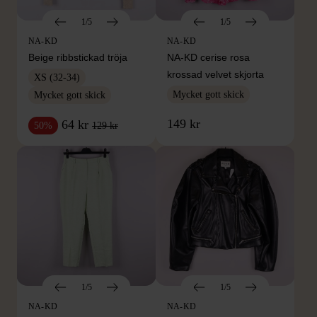
1/5
1/5
NA-KD
NA-KD
Beige ribbstickad tröja
NA-KD cerise rosa
krossad velvet skjorta
XS (32-34)
Mycket gott skick
Mycket gott skick
149 kr
64 kr
129 kr
50%
1/5
1/5
NA-KD
NA-KD