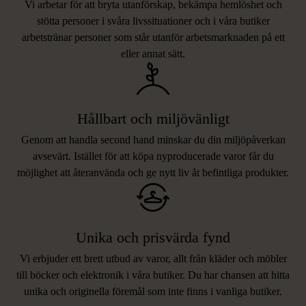
Vi arbetar för att bryta utanförskap, bekämpa hemlöshet och
stötta personer i svåra livssituationer och i våra butiker
arbetstränar personer som står utanför arbetsmarknaden på ett
eller annat sätt.
Hållbart och miljövänligt
Genom att handla second hand minskar du din miljöpåverkan
avsevärt. Istället för att köpa nyproducerade varor får du
möjlighet att återanvända och ge nytt liv åt befintliga produkter.
Unika och prisvärda fynd
Vi erbjuder ett brett utbud av varor, allt från kläder och möbler
LIKNANDE PRODUKTER
till böcker och elektronik i våra butiker. Du har chansen att hitta
unika och originella föremål som inte finns i vanliga butiker.
Hitta produkter som påminner om denna