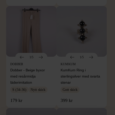
1/5
1/5
DOBBER
KUMKUM
Dobber - Beige byxor
KumKum Ring i
med resårmidja
sterlingsilver med svarta
läderimitation
stenar
S (34-36)
Nytt skick
Gott skick
179 kr
399 kr