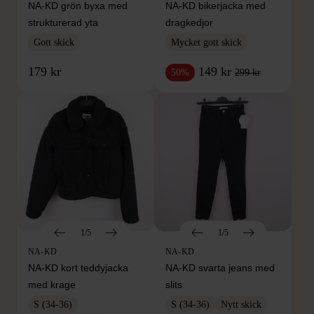
NA-KD grön byxa med
NA-KD bikerjacka med
strukturerad yta
dragkedjor
Gott skick
Mycket gott skick
179 kr
149 kr
299 kr
50%
1/5
1/5
NA-KD
NA-KD
NA-KD kort teddyjacka
NA-KD svarta jeans med
med krage
slits
S (34-36)
S (34-36)
Nytt skick