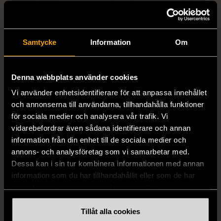
Samtycke
Information
Om
Denna webbplats använder cookies
1/4
1/5
Vi använder enhetsidentifierare för att anpassa innehållet
OKÄNT MÄRKE
OKÄNT MÄRKE
och annonserna till användarna, tillhandahålla funktioner
Örhängen i sterlingsilver
Armband med färgglada
för sociala medier och analysera vår trafik. Vi
med spikberlocker
kulor
vidarebefordrar även sådana identifierare och annan
Mycket gott skick
Gott skick
information från din enhet till de sociala medier och
annons- och analysföretag som vi samarbetar med.
399 kr
69 kr
Dessa kan i sin tur kombinera informationen med annan
information som du har tillhandahållit eller som de har
samlat in när du har använt deras tjänster.
Tillåt alla cookies