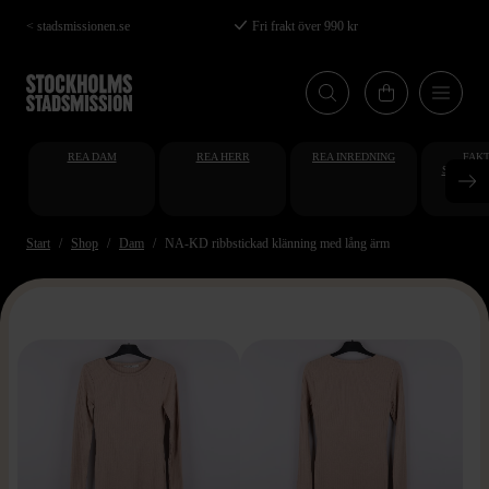
Hoppa
< stadsmissionen.se
Fri frakt över 990 kr
till
huvudinnehåll
REA DAM
REA HERR
REA INREDNING
FAKT
STUDENT
AT
Start
Shop
Dam
NA-KD ribbstickad klänning med lång ärm