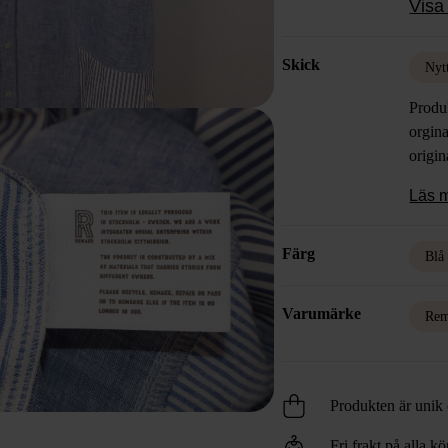
Visa 
Mått/
Chest
Skick
Full 
Nyt
Sleev
Produ
Waist
orgina
Seat:
origin
Läs 
Färg
Blå
Varumärke
Re
Produkten är unik o
Fri frakt på alla k