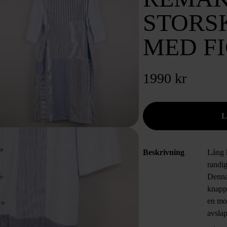
STORS
MED F
1990 kr
Beskrivning
Lång k
randi
Denna
knappa
en mo
avsla