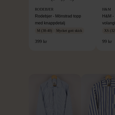
RODEBJER
H&M
Rodebjer - Mönstrad topp
H&M - 
med knappdetalj
volang
M (38-40)
Mycket gott skick
XS (32
399 kr
99 kr
FR