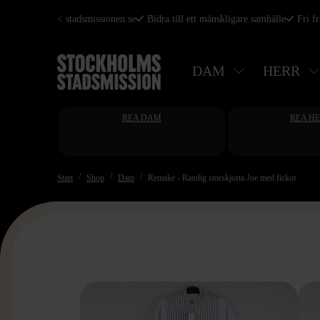
Hoppa
< stadsmissionen.se
Bidra till ett mänskligare samhälle
Fri f
till
huvudinnehåll
DAM
HERR
REA DAM
REA H
Start
Shop
Dam
Remake - Randig storskjorta Joe med fickor