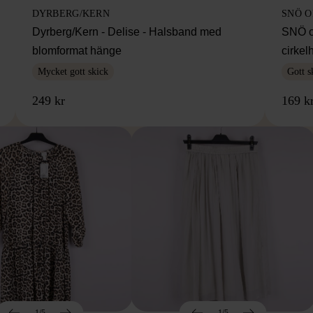
DYRBERG/KERN
SNÖ 
Dyrberg/Kern - Delise - Halsband med
SNÖ o
blomformat hänge
cirke
Mycket gott skick
Gott s
249 kr
169 k
1/5
1/5