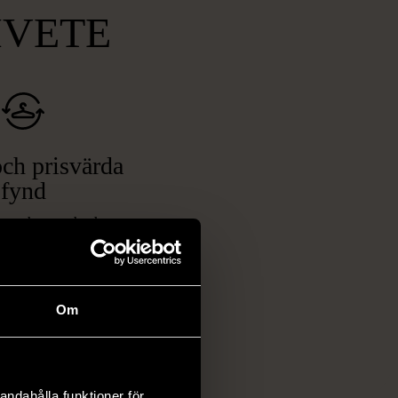
MVETE
ch prisvärda
fynd
 ett brett utbud av
rån kläder och möbler
och elektronik i våra
har chansen att hitta
Om
iginella föremål som
 i vanliga butiker.
ER
andahålla funktioner för