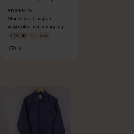
STOCKH LM
Stockh lm - Ljusgrön
viskosblus med v-ringning
S (34-36)
Gott skick
159 kr
RKE