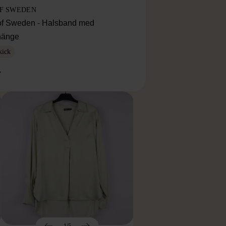
OF SWEDEN
f Sweden - Halsband med
lhänge
kick
r
1/5