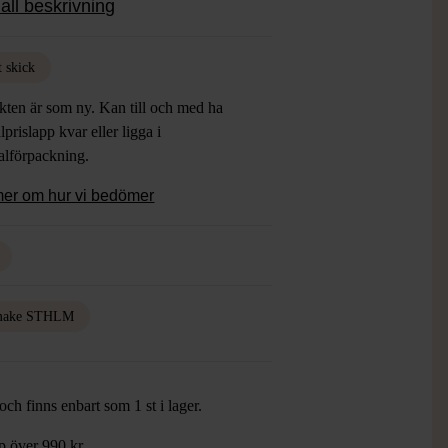
all beskrivning
Storlek enligt Remakes egna Size Guide:
: 150 cm
Length: 132 cm
t skick
e: 67 cm
kten är som ny. Kan till och med ha
: 150 cm
lprislapp kvar eller ligga i
 150 cm
alförpackning.
mer om hur vi bedömer
make STHLM
ch finns enbart som 1 st i lager.
öp över 990 kr.