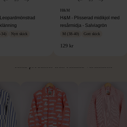
H&M
Leopardmönstrad
H&M - Plisserad midikjol med
klänning
resårmidja - Salviagrön
-34)
Nytt skick
M (38-40)
Gott skick
129 kr
ÅN SAMMA VARUMÄ
Hitta produkter från samma varumärke