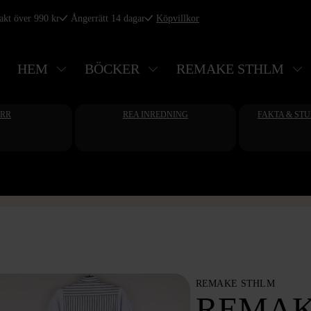
rakt över 990 kr
Ångerrätt 14 dagar
Köpvillkor
HEM
BÖCKER
REMAKE STHLM
ERR
REA INREDNING
FAKTA & ST
REMAKE STHLM
REMAK