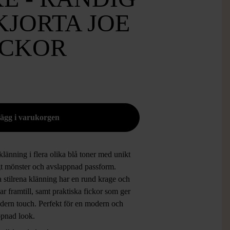
KJORTA JOE
ICKOR
länning i flera olika blå toner med unikt
gt mönster och avslappnad passform.
 stilrena klänning har en rund krage och
r framtill, samt praktiska fickor som ger
dern touch. Perfekt för en modern och
ppnad look.