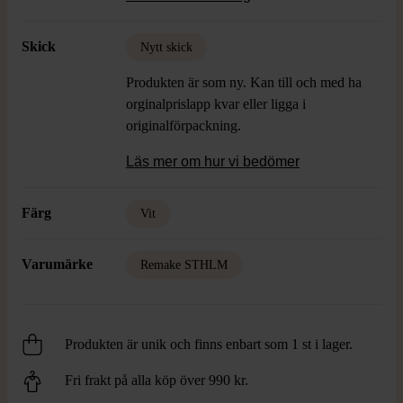
Mått/Storlek enligt Remakes egna Size
Guide:
Skick
Nytt skick
Waist: 74 cm
Seat 104 cm
Produkten är som ny. Kan till och med ha
Inseam leg: 42
orginalprislapp kvar eller ligga i
originalförpackning.
Läs mer om hur vi bedömer
Färg
Vit
Varumärke
Remake STHLM
Produkten är unik och finns enbart som 1 st i lager.
Fri frakt på alla köp över 990 kr.