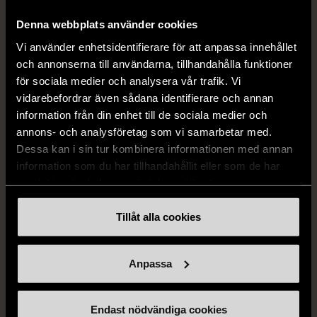
Denna webbplats använder cookies
1/4
1/5
Vi använder enhetsidentifierare för att anpassa innehållet
OKÄNT MÄRKE
OKÄNT MÄRKE
och annonserna till användarna, tillhandahålla funktioner
Örhängen i sterlingsilver
Armband med färgglada
för sociala medier och analysera vår trafik. Vi
med spikberlocker
kulor
vidarebefordrar även sådana identifierare och annan
Mycket gott skick
Gott skick
information från din enhet till de sociala medier och
annons- och analysföretag som vi samarbetar med.
399 kr
69 kr
Dessa kan i sin tur kombinera informationen med annan
information som du har tillhandahållit eller som de har
samlat in när du har använt deras tjänster.
Tillåt alla cookies
Anpassa
1/4
Endast nödvändiga cookies