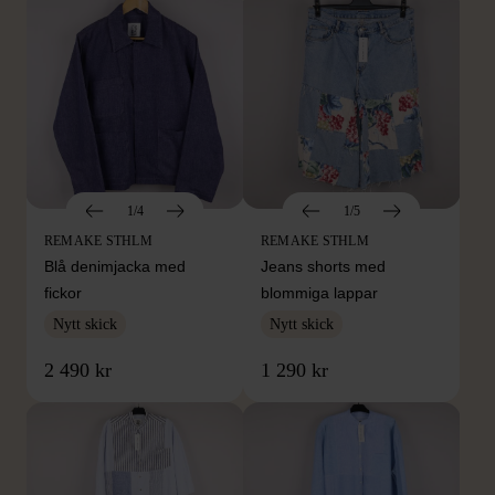
1/4
1/5
REMAKE STHLM
REMAKE STHLM
Blå denimjacka med
Jeans shorts med
fickor
blommiga lappar
Nytt skick
Nytt skick
2 490 kr
1 290 kr