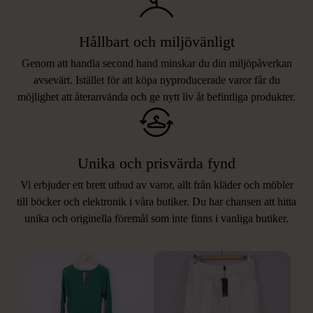
Hållbart och miljövänligt
Genom att handla second hand minskar du din miljöpåverkan
avsevärt. Istället för att köpa nyproducerade varor får du
möjlighet att återanvända och ge nytt liv åt befintliga produkter.
Unika och prisvärda fynd
Vi erbjuder ett brett utbud av varor, allt från kläder och möbler
LIKNANDE PRODUKTER
till böcker och elektronik i våra butiker. Du har chansen att hitta
unika och originella föremål som inte finns i vanliga butiker.
Hitta produkter som påminner om denna