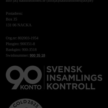
info
[at]
stadsmissionen.se
(info[at]stadsmissionen[dot]se)
Postadress:
Box 35
131 06 NACKA
Org.nr: 802003-1954
Plusgiro: 900351-8
Bankgiro: 900-3518
Swishnummer:
900 35 18