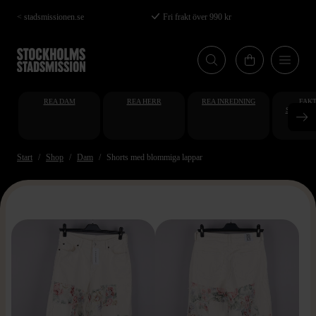
Hoppa
< stadsmissionen.se
Fri frakt över 990 kr
till
huvudinnehåll
REA DAM
REA HERR
REA INREDNING
FAKT
STUDENT
AT
Start
Shop
Dam
Shorts med blommiga lappar