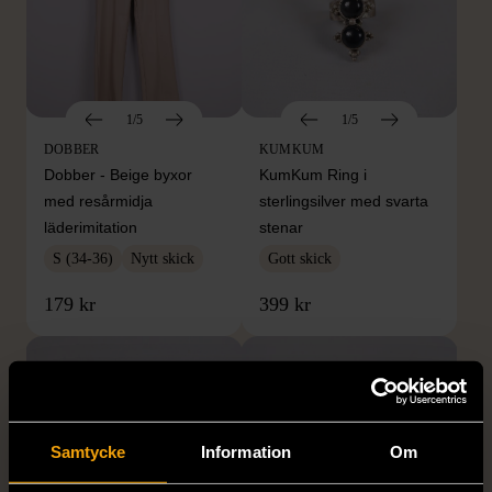
1/5
1/5
DOBBER
KUMKUM
Dobber - Beige byxor
KumKum Ring i
med resårmidja
sterlingsilver med svarta
läderimitation
stenar
S (34-36)
Nytt skick
Gott skick
179 kr
399 kr
Samtycke
Information
Om