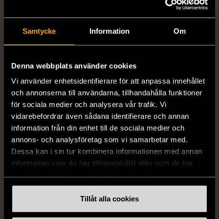
Samtycke
Information
Om
Denna webbplats använder cookies
Vi använder enhetsidentifierare för att anpassa innehållet
1/5
1/5
och annonserna till användarna, tillhandahålla funktioner
DRESSMANN
BONDELID
för sociala medier och analysera vår trafik. Vi
Dressmann -
Bondelid - Randig skjorta
vidarebefordrar även sådana identifierare och annan
Kostymbyxor med
- Blå vit
information från din enhet till de sociala medier och
pressveck
XL (52)
annons- och analysföretag som vi samarbetar med.
Gott skick
Mycket gott skick
Dessa kan i sin tur kombinera informationen med annan
information som du har tillhandahållit eller som de har
159 kr
199 kr
samlat in när du har använt deras tjänster.
Tillåt alla cookies