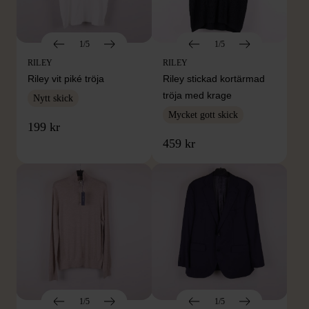
1/5
1/5
RILEY
RILEY
Riley vit piké tröja
Riley stickad kortärmad
tröja med krage
Nytt skick
Mycket gott skick
199 kr
459 kr
1/5
1/5