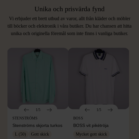
Unika och prisvärda fynd
Vi erbjuder ett brett utbud av varor, allt från kläder och möbler
LIKNANDE PRODUKTER
till böcker och elektronik i våra butiker. Du har chansen att hitta
unika och originella föremål som inte finns i vanliga butiker.
Hitta produkter som påminner om denna
1/5
1/5
STENSTRÖMS
BOSS
Stenströms skjorta turkos
BOSS vit pikétröja
L (50)
Gott skick
Mycket gott skick