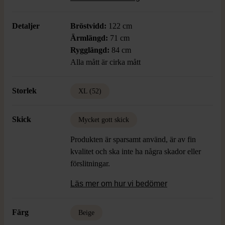
ha något både bekvämt och stilrent.
Detaljer
Bröstvidd:
122 cm
Ärmlängd:
71 cm
Rygglängd:
84 cm
Alla mått är cirka mått
Storlek
XL (52)
Skick
Mycket gott skick
Produkten är sparsamt använd, är av fin
kvalitet och ska inte ha några skador eller
förslitningar.
Läs mer om hur vi bedömer
Färg
Beige