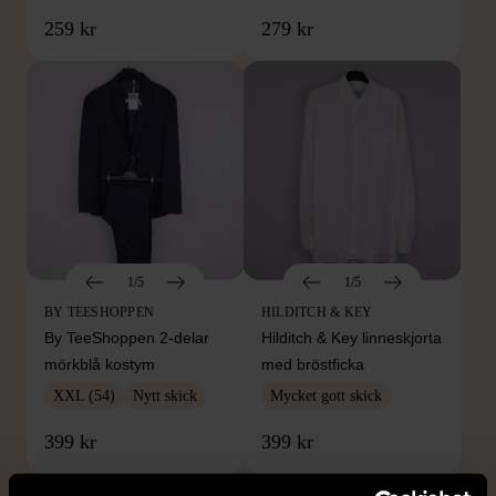
259 kr
279 kr
1/5
1/5
BY TEESHOPPEN
HILDITCH & KEY
By TeeShoppen 2-delar
Hilditch & Key linneskjorta
mörkblå kostym
med bröstficka
XXL (54)
Nytt skick
Mycket gott skick
399 kr
399 kr