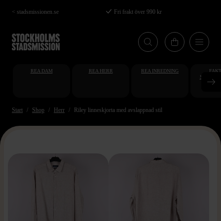
Hoppa
< stadsmissionen.se
Fri frakt över 990 kr
till
huvudinnehåll
REA DAM
REA HERR
REA INREDNING
FAKT
STUDENT
AT
Start
Shop
Herr
Riley linne­skjorta med avslappnad stil