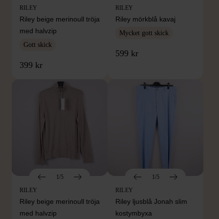
RILEY
RILEY
Riley beige merinoull tröja
Riley mörkblå kavaj
med halvzip
Mycket gott skick
Gott skick
599 kr
399 kr
1/5
1/5
RILEY
RILEY
Riley beige merinoull tröja
Riley ljusblå Jonah slim
med halvzip
kostymbyxa