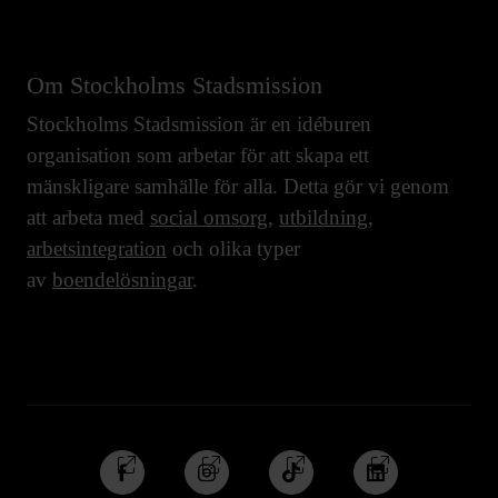
Om Stockholms Stadsmission
Stockholms Stadsmission är en idéburen
organisation som arbetar för att skapa ett
mänskligare samhälle för alla. Detta gör vi genom
att arbeta med
social omsorg
,
utbildning
,
arbetsintegration
och olika typer
av
boendelösningar
.
Följ
Följ
Följ
Följ
oss
oss
oss
oss