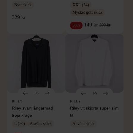
Nytt skick
XXL (54)
Mycket gott skick
329 kr
149 kr
299 kr
50%
1/5
1/5
RILEY
RILEY
Riley svart långärmad
Riley vit skjorta super slim
tröja krage
fit
L (50)
Använt skick
Använt skick