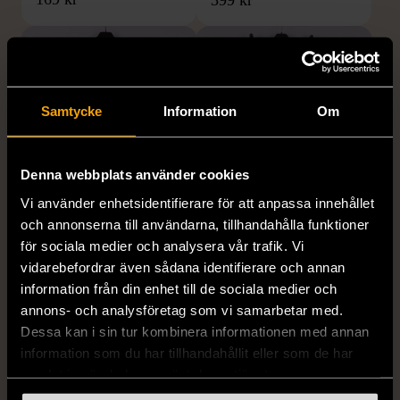
Samtycke
Information
Om
Denna webbplats använder cookies
Vi använder enhetsidentifierare för att anpassa innehållet
1/5
1/5
och annonserna till användarna, tillhandahålla funktioner
H&M
H&M
för sociala medier och analysera vår trafik. Vi
H&M - Leopardmönstrad
H&M - Plisserad midikjol
vidarebefordrar även sådana identifierare och annan
volangklänning
med resårmidja -
information från din enhet till de sociala medier och
Salviagrön
XS (32-34)
Nytt skick
annons- och analysföretag som vi samarbetar med.
M (38-40)
Gott skick
Dessa kan i sin tur kombinera informationen med annan
99 kr
information som du har tillhandahållit eller som de har
129 kr
samlat in när du har använt deras tjänster.