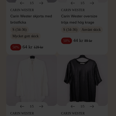
1/5
1/5
CARIN WESTER
CARIN WESTER
Carin Wester skjorta med
Carin Wester oversize
bröstficka
tröja med hög krage
S (34-36)
S (34-36)
Använt skick
Mycket gott skick
44 kr
89 kr
50%
64 kr
129 kr
50%
1/5
1/5
CARIN WESTER
CARIN WESTER