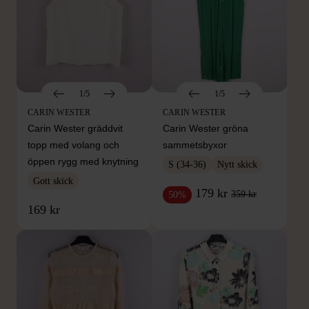
1/5
1/5
CARIN WESTER
CARIN WESTER
Carin Wester gräddvit
Carin Wester gröna
topp med volang och
sammetsbyxor
öppen rygg med knytning
S (34-36)
Nytt skick
Gott skick
179 kr
359 kr
50%
169 kr