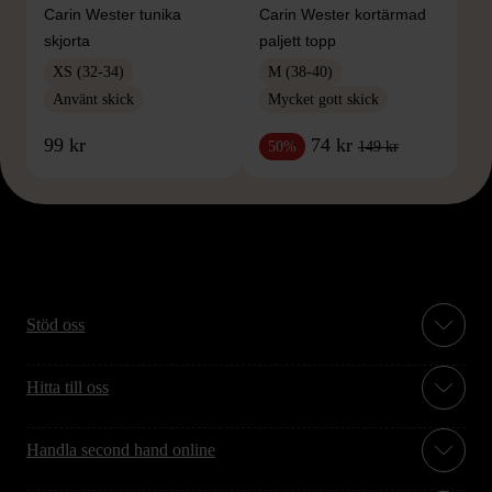
Carin Wester tunika
Carin Wester kortärmad
skjorta
paljett topp
XS (32-34)
M (38-40)
Använt skick
Mycket gott skick
99 kr
74 kr
149 kr
50%
Stöd oss
Hitta till oss
Handla second hand online