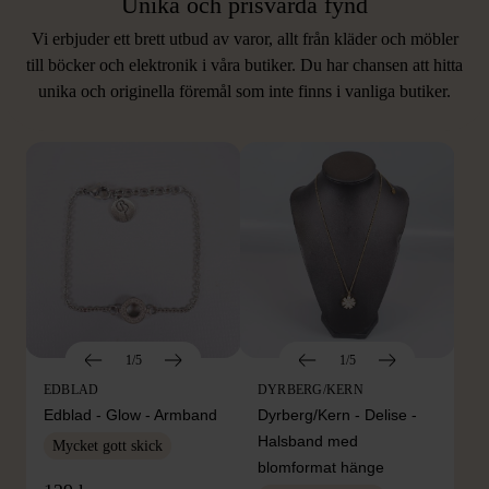
Unika och prisvärda fynd
Vi erbjuder ett brett utbud av varor, allt från kläder och möbler
LIKNANDE PRODUKTER
till böcker och elektronik i våra butiker. Du har chansen att hitta
unika och originella föremål som inte finns i vanliga butiker.
Hitta produkter som påminner om denna
1/5
1/5
EDBLAD
DYRBERG/KERN
Edblad - Glow - Armband
Dyrberg/Kern - Delise -
Halsband med
Mycket gott skick
blomformat hänge