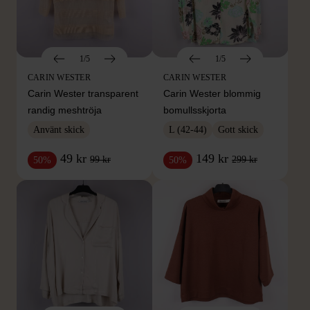
1/5
1/5
CARIN WESTER
CARIN WESTER
Carin Wester transparent
Carin Wester blommig
randig meshtröja
bomullsskjorta
Använt skick
L (42-44)
Gott skick
49 kr
149 kr
99 kr
299 kr
50%
50%