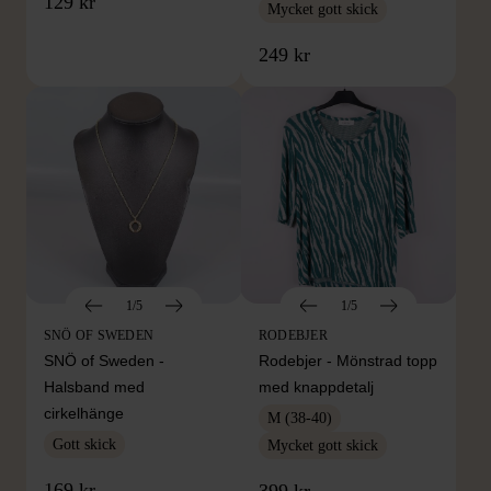
129 kr
Mycket gott skick
249 kr
1/5
1/5
SNÖ OF SWEDEN
RODEBJER
SNÖ of Sweden -
Rodebjer - Mönstrad topp
Halsband med
med knappdetalj
cirkelhänge
M (38-40)
Gott skick
Mycket gott skick
169 kr
399 kr