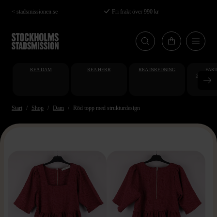
Hoppa
< stadsmissionen.se
Fri frakt över 990 kr
till
huvudinnehåll
REA DAM
REA HERR
REA INREDNING
FAKT
STUDENT
AT
Start
Shop
Dam
Röd topp med strukturdesign