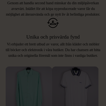
Genom att handla second hand minskar du din miljöpåverkan
avsevärt. Istället för att köpa nyproducerade varor får du
möjlighet att återanvända och ge nytt liv åt befintliga produkter.
Unika och prisvärda fynd
Vi erbjuder ett brett utbud av varor, allt från kläder och möbler
LIKNANDE PRODUKTER
till böcker och elektronik i våra butiker. Du har chansen att hitta
unika och originella föremål som inte finns i vanliga butiker.
Hitta produkter som påminner om denna