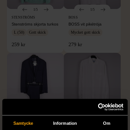
1/5
1/5
STENSTRÖMS
BOSS
Stenströms skjorta turkos
BOSS vit pikétröja
L (50)
Gott skick
Mycket gott skick
259 kr
279 kr
1/5
1/5
BY TEESHOPPEN
HILDITCH & KEY
Samtycke
Information
Om
By TeeShoppen 2-delar
Hilditch & Key linneskjorta