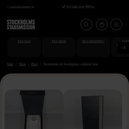
Hoppa
< stadsmissionen.se
Fri frakt över 990 kr
till
huvudinnehåll
REA DAM
REA HERR
REA INREDNING
FAKT
STUDENT
AT
Start
Shop
Herr
Stenströms vit festskjorta i exklusiv box