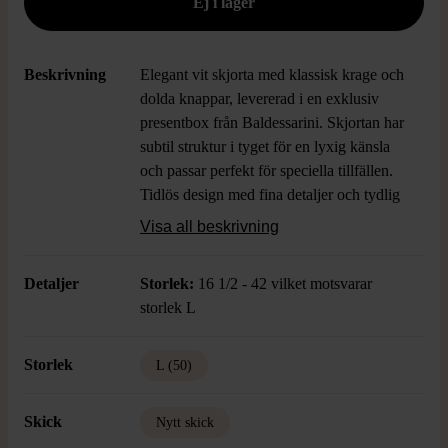
Beskrivning
Elegant vit skjorta med klassisk krage och
dolda knappar, levererad i en exklusiv
presentbox från Baldessarini. Skjortan har
subtil struktur i tyget för en lyxig känsla
och passar perfekt för speciella tillfällen.
Tidlös design med fina detaljer och tydlig
premiumkänsla. Boxen ger en exklusiv
Visa all beskrivning
first impression – en idealisk gåva eller
förhöjning av din egen garderob.
Detaljer
Storlek:
16 1/2 - 42 vilket motsvarar
storlek L
Storlek
L (50)
Skick
Nytt skick