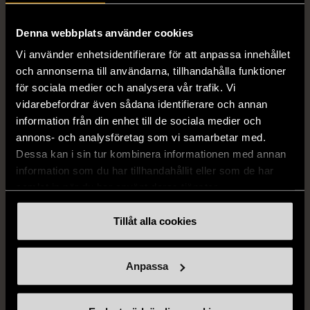
mörkblå kostym
med bröstficka
XXL (54)
Nytt skick
Mycket gott skick
Denna webbplats använder cookies
399 kr
399 kr
Vi använder enhetsidentifierare för att anpassa innehållet
och annonserna till användarna, tillhandahålla funktioner
för sociala medier och analysera vår trafik. Vi
vidarebefordrar även sådana identifierare och annan
information från din enhet till de sociala medier och
annons- och analysföretag som vi samarbetar med.
Dessa kan i sin tur kombinera informationen med annan
information som du har tillhandahållit eller som de har
samlat in när du har använt deras tjänster.
1/5
1/5
Tillåt alla cookies
DRESSMANN
BONDELID
Dressmann -
Bondelid - Randig skjorta
Kostymbyxor med
- Blå vit
Anpassa
pressveck
XL (52)
Gott skick
Mycket gott skick