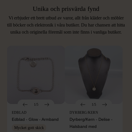
Unika och prisvärda fynd
Vi erbjuder ett brett utbud av varor, allt från kläder och möbler
LIKNANDE PRODUKTER
till böcker och elektronik i våra butiker. Du har chansen att hitta
unika och originella föremål som inte finns i vanliga butiker.
Hitta produkter som påminner om denna
1/5
1/5
EDBLAD
DYRBERG/KERN
Edblad - Glow - Armband
Dyrberg/Kern - Delise -
Halsband med
Mycket gott skick