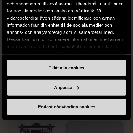
och annonserna till användarna, tillhandahålla funktioner
för sociala medier och analysera vår trafik. Vi
vidarebefordrar även sådana identifierare och annan
information från din enhet till de sociala medier och
annons- och analysföretag som vi samarbetar med.
Dessa kan i sin tur kombinera informationen med annan
information som du har tillhandahållit eller som de har
samlat in när du har använt deras tjänster.
1/5
Tillåt alla cookies
STOCKH LM
Stockh lm - Ljusgrön
viskosblus med v-ringning
Anpassa
S (34-36)
Gott skick
FRÅN SAMMA VARUMÄRKE
159 kr
Endast nödvändiga cookies
Hitta produkter från samma varumärke