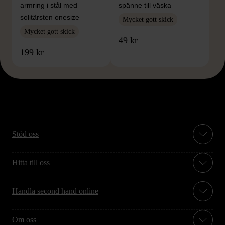
armring i stål med
spänne till väska
solitärsten onesize
Mycket gott skick
Mycket gott skick
49 kr
199 kr
Stöd oss
Hitta till oss
Handla second hand online
Om oss