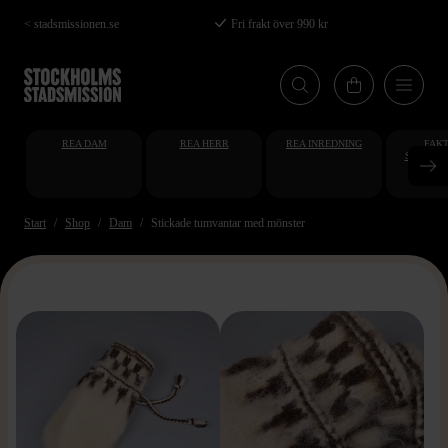
Hoppa
< stadsmissionen.se
Fri frakt över 990 kr
till
huvudinnehåll
REA DAM
REA HERR
REA INREDNING
FAKT
STUDENT
AT
Start
Shop
Dam
Stickade tumvantar med mönster