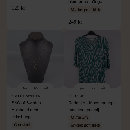
blomformat hänge
129 kr
Mycket gott skick
249 kr
1/5
1/5
SNÖ OF SWEDEN
RODEBJER
SNÖ of Sweden -
Rodebjer - Mönstrad topp
Halsband med
med knappdetalj
cirkelhänge
M (38-40)
Gott skick
Mycket gott skick