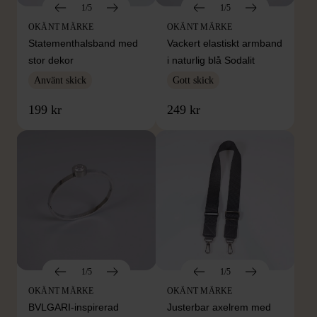
1/5
1/5
OKÄNT MÄRKE
OKÄNT MÄRKE
Statementhalsband med
Vackert elastiskt armband
stor dekor
i naturlig blå Sodalit
Använt skick
Gott skick
199 kr
249 kr
1/5
1/5
OKÄNT MÄRKE
OKÄNT MÄRKE
BVLGARI-inspirerad
Justerbar axelrem med