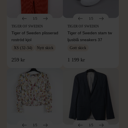
1/5
1/5
TIGER OF SWEDEN
TIGER OF SWEDEN
Tiger of Sweden plisserad
Tiger of Sweden stam tw
roströd kjol
ljusblå sneakers 37
XS (32-34)
Nytt skick
Gott skick
259 kr
1 199 kr
1/5
1/5