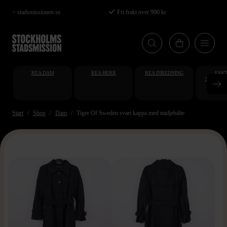
Hoppa
< stadsmissionen.se
Fri frakt över 990 kr
till
huvudinnehåll
REA DAM
REA HERR
REA INREDNING
FAKT
STUDENT
AT
Start
Shop
Dam
Tiger Of Sweden svart kappa med midjebälte