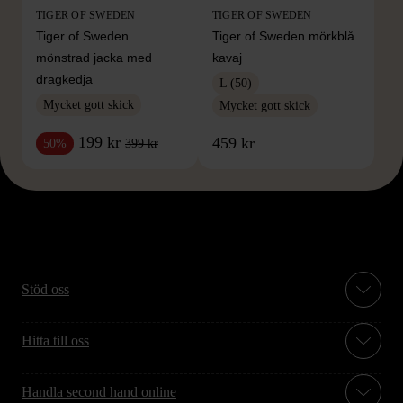
TIGER OF SWEDEN
TIGER OF SWEDEN
Tiger of Sweden
Tiger of Sweden mörkblå
mönstrad jacka med
kavaj
dragkedja
L (50)
Mycket gott skick
Mycket gott skick
199 kr
459 kr
399 kr
50%
Stöd oss
Hitta till oss
Handla second hand online