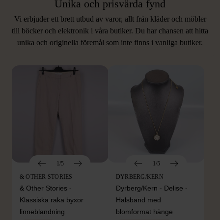
Unika och prisvärda fynd
Vi erbjuder ett brett utbud av varor, allt från kläder och möbler
LIKNANDE PRODUKTER
till böcker och elektronik i våra butiker. Du har chansen att hitta
unika och originella föremål som inte finns i vanliga butiker.
Hitta produkter som påminner om denna
1/5
1/5
& OTHER STORIES
DYRBERG/KERN
& Other Stories -
Dyrberg/Kern - Delise -
Klassiska raka byxor
Halsband med
linneblandning
blomformat hänge