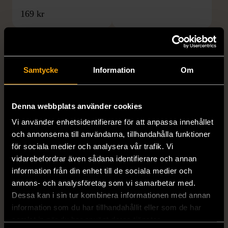
169 kr
Samtycke
Information
Om
Denna webbplats använder cookies
Vi använder enhetsidentifierare för att anpassa innehållet
1/5
1/5
och annonserna till användarna, tillhandahålla funktioner
RODEBJER
H&M
för sociala medier och analysera vår trafik. Vi
Rodebjer - Mönstrad topp
H&M - Leopardmönstrad
vidarebefordrar även sådana identifierare och annan
med knappdetalj
volangklänning
information från din enhet till de sociala medier och
M (38-40)
XS (32-34)
Nytt skick
annons- och analysföretag som vi samarbetar med.
Dessa kan i sin tur kombinera informationen med annan
Mycket gott skick
99 kr
information som du har tillhandahållit eller som de har
399 kr
samlat in när du har använt deras tjänster.