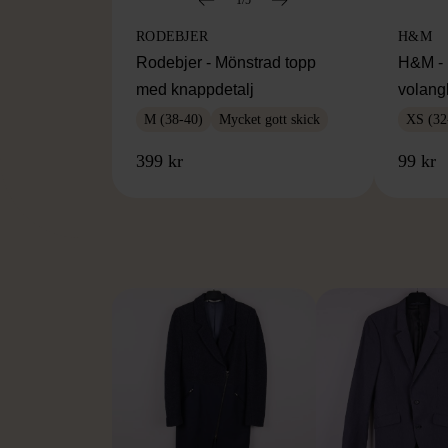
RODEBJER
H&M
Rodebjer - Mönstrad topp
H&M - 
med knappdetalj
volang
M (38-40)
Mycket gott skick
XS (32
399 kr
99 kr
FR