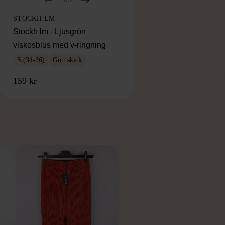
STOCKH LM
Stockh lm - Ljusgrön
viskosblus med v-ringning
S (34-36)
Gott skick
159 kr
RKE