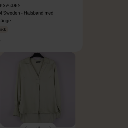
OF SWEDEN
f Sweden - Halsband med
lhänge
kick
r
1/5