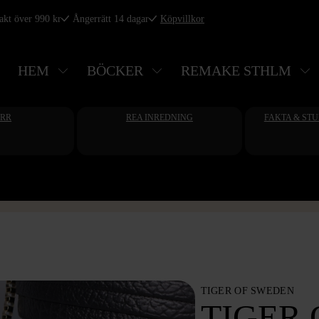
rakt över 990 kr
Ångerrätt 14 dagar
Köpvillkor
HEM
BÖCKER
REMAKE STHLM
ERR
REA INREDNING
FAKTA & ST
TIGER OF SWEDEN
TIGER