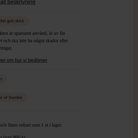
all beskrivning
oar för att lyfta din outfit.
ket gott skick
ten är sparsamt använd, är av fin
et och ska inte ha några skador eller
tningar.
mer om hur vi bedömer
rt
er of Sweden
ch finns enbart som 1 st i lager.
öp över 990 kr.