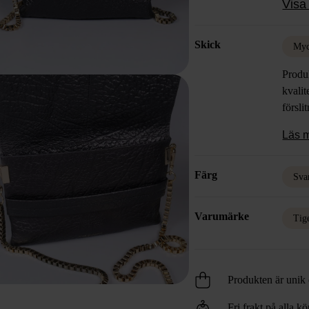
Visa 
access
Skick
Myc
Produk
kvalit
försli
Läs 
Färg
Sva
Varumärke
Tig
Produkten är unik o
Fri frakt på alla k