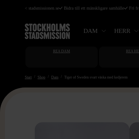
Hoppa
< stadsmissionen.se
Bidra till ett mänskligare samhälle
Fri f
till
huvudinnehåll
DAM
HERR
REA DAM
REA H
Start
Shop
Dam
Tiger of Sweden svart väska med kedjerem