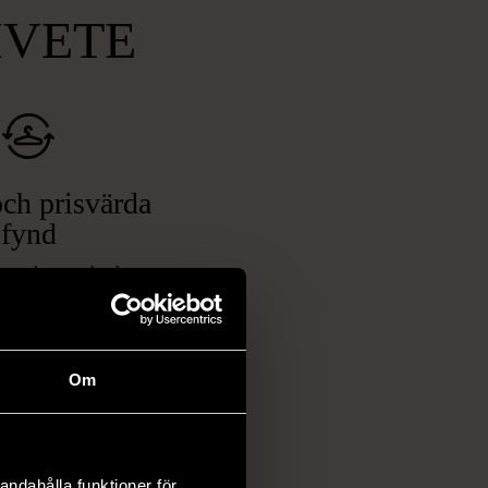
MVETE
ch prisvärda
fynd
 ett brett utbud av
rån kläder och möbler
och elektronik i våra
har chansen att hitta
Om
iginella föremål som
 i vanliga butiker.
ER
andahålla funktioner för