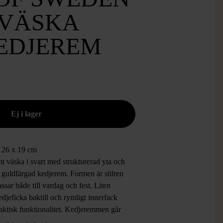
 VÄSKA
EDJEREM
:
26 x 19 cm
t väska i svart med strukturerad yta och
 guldfärgad kedjerem. Formen är stilren
ssar både till vardag och fest. Liten
djeficka baktill och rymligt innerfack
aktisk funktionalitet. Kedjeremmen går
 av och använda som clutch. Perfekt