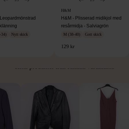
H&M
Leopardmönstrad
H&M - Plisserad midikjol med
klänning
resårmidja - Salviagrön
-34)
Nytt skick
M (38-40)
Gott skick
129 kr
ÅN SAMMA VARUMÄ
Hitta produkter från samma varumärke