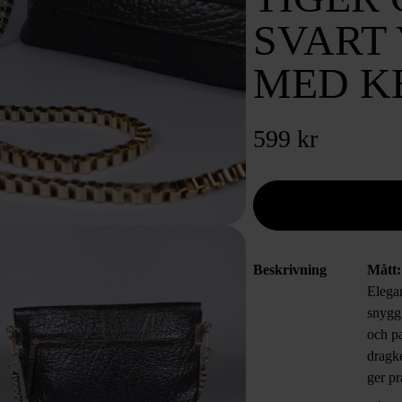
SVART
MED K
599 kr
Beskrivning
Mått
Elegan
snygg
och pa
dragke
ger pr
att ta