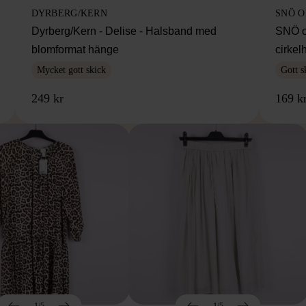
DYRBERG/KERN
SNÖ 
Dyrberg/Kern - Delise - Halsband med
SNÖ o
blomformat hänge
cirke
Mycket gott skick
Gott s
249 kr
169 k
1/5
1/5