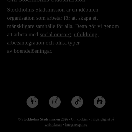
Stockholms Stadsmission är en idéburen
organisation som arbetar för att skapa ett
mänskligare samhälle för alla. Detta gör vi genom
att arbeta med
social omsorg
,
utbildning
,
arbetsintegration
och olika typer
av
boendelösningar
.
Följ
Följ
Följ
Följ
oss
oss
oss
oss
på
på
på
på
© Stockholms Stadsmission 2026
•
Om cookies
•
Tillgänglighet på
Facebook
Instagram
TikTok
Linkedin
webbplatsen
•
Integritetspolicy