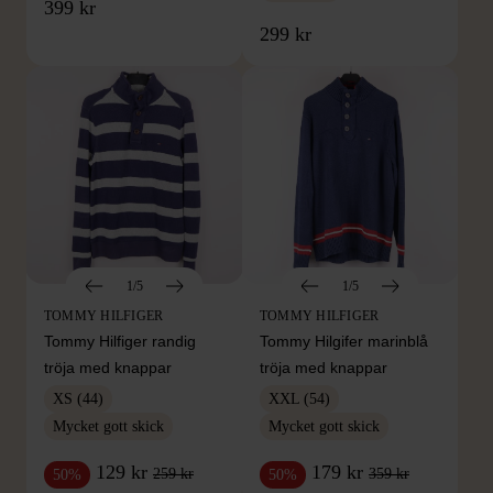
399 kr
299 kr
1/5
1/5
TOMMY HILFIGER
TOMMY HILFIGER
Tommy Hilfiger randig
Tommy Hilgifer marinblå
tröja med knappar
tröja med knappar
XS (44)
XXL (54)
Mycket gott skick
Mycket gott skick
129 kr
179 kr
259 kr
359 kr
50%
50%