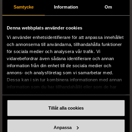
Samtycke
Information
Om
1/5
1/5
DRESSMANN
BONDELID
Denna webbplats använder cookies
Dressmann -
Bondelid - Randig skjorta
Vi använder enhetsidentifierare för att anpassa innehållet
Kostymbyxor med
- Blå vit
och annonserna till användarna, tillhandahålla funktioner
pressveck
XL (52)
för sociala medier och analysera vår trafik. Vi
Gott skick
Mycket gott skick
vidarebefordrar även sådana identifierare och annan
159 kr
199 kr
information från din enhet till de sociala medier och
annons- och analysföretag som vi samarbetar med.
Dessa kan i sin tur kombinera informationen med annan
information som du har tillhandahållit eller som de har
samlat in när du har använt deras tjänster.
Tillåt alla cookies
Anpassa