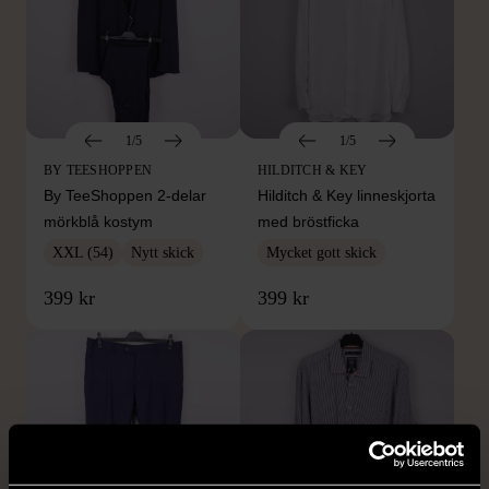
1/5
1/5
BY TEESHOPPEN
HILDITCH & KEY
By TeeShoppen 2-delar
Hilditch & Key linneskjorta
mörkblå kostym
med bröstficka
XXL (54)
Nytt skick
Mycket gott skick
399 kr
399 kr