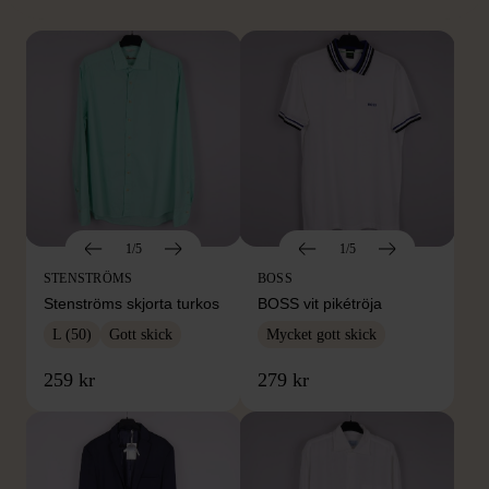
1/5
1/5
STENSTRÖMS
BOSS
Stenströms skjorta turkos
BOSS vit pikétröja
L (50)
Gott skick
Mycket gott skick
259 kr
279 kr