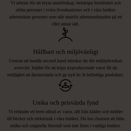
Vi arbetar för att bryta utanförskap, bekämpa hemlöshet och
stötta personer i svåra livssituationer och i våra butiker
arbetstränar personer som står utanför arbetsmarknaden på ett
eller annat sätt.
Hållbart och miljövänligt
Genom att handla second hand minskar du din miljöpåverkan
avsevärt. Istället för att köpa nyproducerade varor får du
möjlighet att återanvända och ge nytt liv åt befintliga produkter.
Unika och prisvärda fynd
Vi erbjuder ett brett utbud av varor, allt från kläder och möbler
LIKNANDE PRODUKTER
till böcker och elektronik i våra butiker. Du har chansen att hitta
unika och originella föremål som inte finns i vanliga butiker.
Hitta produkter som påminner om denna