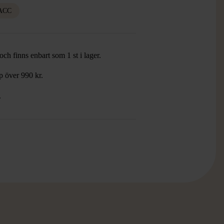
ACC
ch finns enbart som 1 st i lager.
öp över 990 kr.
.