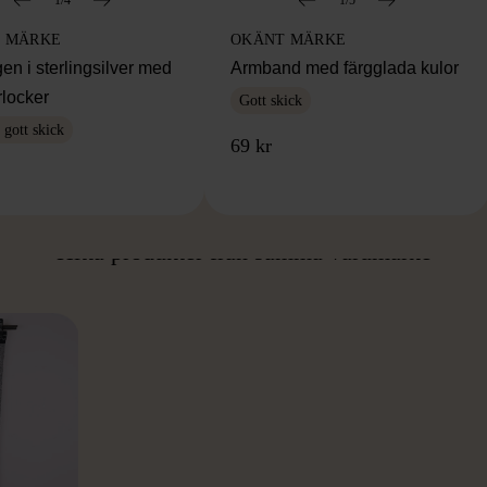
 MÄRKE
OKÄNT MÄRKE
en i sterlingsilver med
Armband med färgglada kulor
rlocker
Gott skick
gott skick
69 kr
ÅN SAMMA VARUMÄ
Hitta produkter från samma varumärke