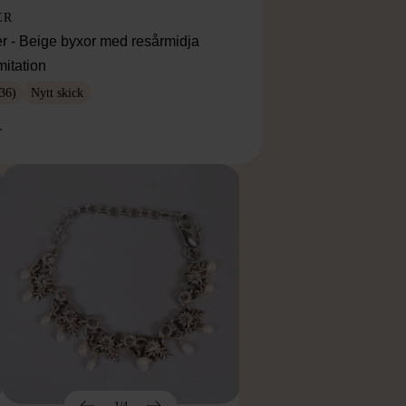
ER
r - Beige byxor med resårmidja
mitation
36)
Nytt skick
r
1/4