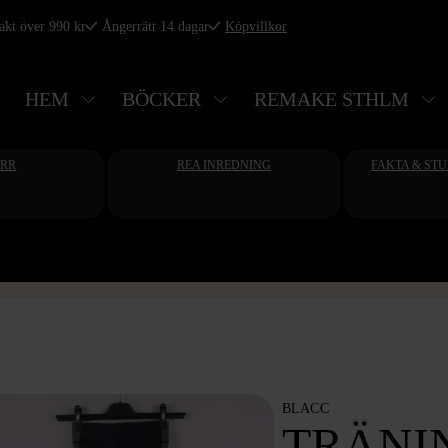
rakt över 990 kr
Ångerrätt 14 dagar
Köpvillkor
HEM
BÖCKER
REMAKE STHLM
ERR
REA INREDNING
FAKTA & ST
BLACC
TRÄNI