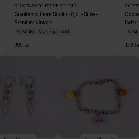
GIANFRANCO FERRE STUDIO
DOBB
Gianfranco Ferre Studio - Kjol - Silke -
Dobbe
Premium Vintage
läderi
S (34-36)
Mycket gott skick
S (34-
999 kr
179 k
1/4
1/5