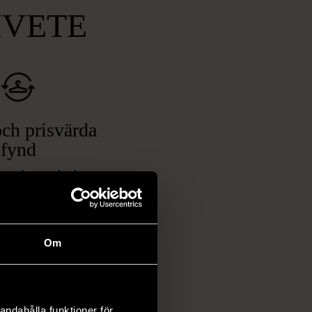
MVETE
ch prisvärda
fynd
 ett brett utbud av
rån kläder och möbler
och elektronik i våra
har chansen att hitta
Om
iginella föremål som
 i vanliga butiker.
ER
andahålla funktioner för