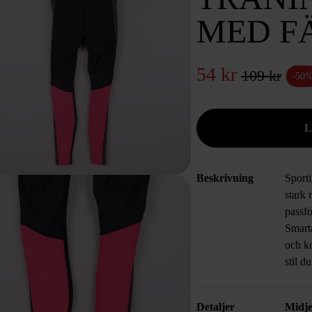
MED F
54 kr
109 kr
-50
Beskrivning
Sporti
stark 
passfo
Smarta
och k
stil d
Detaljer
Midje