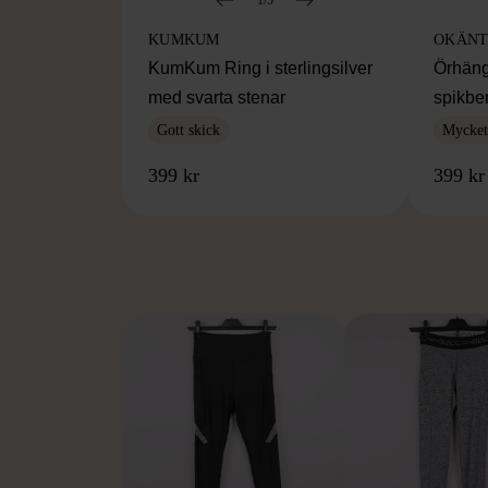
KUMKUM
OKÄNT
KumKum Ring i sterlingsilver
Örhäng
med svarta stenar
spikbe
Gott skick
Mycket 
399 kr
399 kr
FR