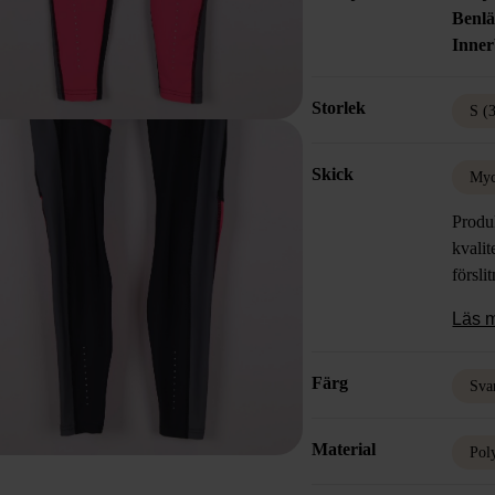
Benl
Inner
Storlek
S (
Skick
Myc
Produk
kvalit
försli
Läs 
Färg
Sva
Material
Pol