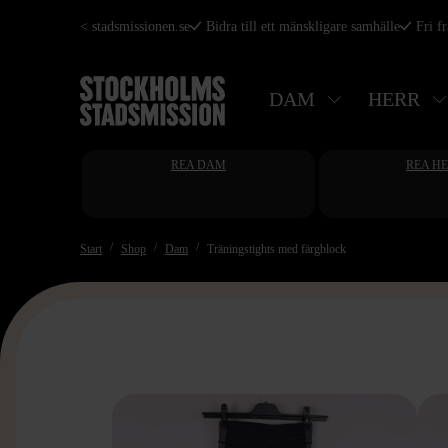
Hoppa
< stadsmissionen.se
Bidra till ett mänskligare samhälle
Fri f
till
huvudinnehåll
DAM
HERR
REA DAM
REA H
Start
Shop
Dam
Träningstights med färgblock