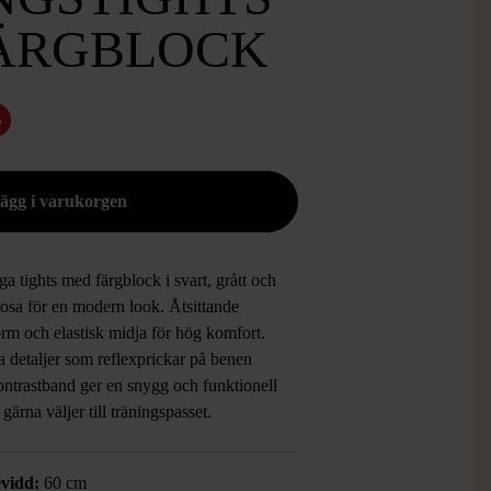
ÄRGBLOCK
%
ga tights med färgblock i svart, grått och
rosa för en modern look. Åtsittande
rm och elastisk midja för hög komfort.
 detaljer som reflexprickar på benen
ontrastband ger en snygg och funktionell
u gärna väljer till träningspasset.
vidd:
60 cm