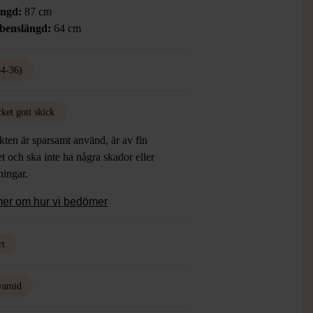
ängd:
87 cm
benslängd:
64 cm
34-36)
ket gott skick
ten är sparsamt använd, är av fin
et och ska inte ha några skador eller
tningar.
mer om hur vi bedömer
rt
yamid