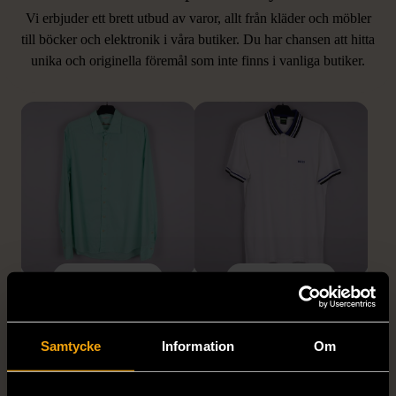
Vi erbjuder ett brett utbud av varor, allt från kläder och möbler
LIKNANDE PRODUKTER
till böcker och elektronik i våra butiker. Du har chansen att hitta
unika och originella föremål som inte finns i vanliga butiker.
Hitta produkter som påminner om denna
1/5
1/5
STENSTRÖMS
BOSS
Stenströms skjorta turkos
BOSS vit pikétröja
Samtycke
Information
Om
L (50)
Gott skick
Mycket gott skick
259 kr
279 kr