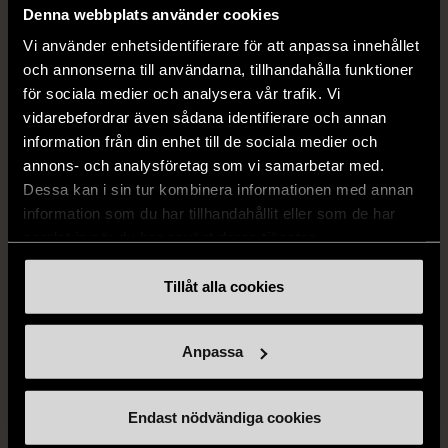
Denna webbplats använder cookies
Vi använder enhetsidentifierare för att anpassa innehållet
och annonserna till användarna, tillhandahålla funktioner
för sociala medier och analysera vår trafik. Vi
vidarebefordrar även sådana identifierare och annan
information från din enhet till de sociala medier och
annons- och analysföretag som vi samarbetar med.
Dessa kan i sin tur kombinera informationen med annan
information som du har tillhandahållit eller som de har
1/5
1/5
samlat in när du har använt deras tjänster.
BY TEESHOPPEN
HILDITCH & KEY
By TeeShoppen 2-delar
Hilditch & Key linneskjorta
Tillåt alla cookies
mörkblå kostym
med bröstficka
XXL (54)
Nytt skick
Mycket gott skick
Anpassa
399 kr
399 kr
Endast nödvändiga cookies