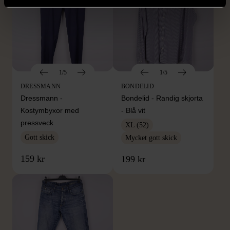
1/5
1/5
DRESSMANN
BONDELID
Dressmann -
Bondelid - Randig skjorta
Kostymbyxor med
- Blå vit
pressveck
XL (52)
Gott skick
Mycket gott skick
159 kr
199 kr