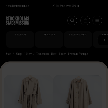
Hoppa
< stadsmissionen.se
Fri frakt över 990 kr
till
huvudinnehåll
REA DAM
REA HERR
REA INREDNING
FAKT
STUDENT
AT
Start
Shop
Herr
Trenchcoat - Herr - Foder - Premium Vintage