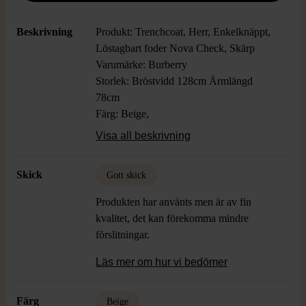
Beskrivning
Produkt: Trenchcoat, Herr, Enkelknäppt,
Löstagbart foder Nova Check, Skärp
Varumärke: Burberry
Storlek: Bröstvidd 128cm Ärmlängd
78cm
Färg: Beige,
Material: 51% Bomull 49% Polyester,
Visa all beskrivning
innefoder 50%Bomull 50% Polyester,
Löstagbart foder 100% Ull
Skick
Gott skick
Skick: Gott skick, men ett streck av
troligvis kulspetspenna på vänster axel
Produkten har använts men är av fin
bak, se bild. Lite färgförändring/fläck i
kvalitet, det kan förekomma mindre
kragen samt någon liten fläck fram på
förslitningar.
rocken (knappt synbar), se bild
Läs mer om hur vi bedömer
Färg
Beige