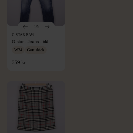
1/5
G-STAR RAW
G-star - Jeans - blå
W34
Gott skick
FRÅN SAMMA VARUMÄRKE
359 kr
Hitta produkter från samma varumärke