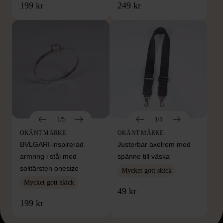
199 kr
249 kr
1/5
1/5
OKÄNT MÄRKE
OKÄNT MÄRKE
BVLGARI-inspirerad
Justerbar axelrem med
armring i stål med
spänne till väska
solitärsten onesize
Mycket gott skick
Mycket gott skick
49 kr
199 kr