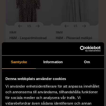
1/5
1/5
H&M
H&M
H&M - Leopardmönstrad
H&M - Plisserad midikjol
volangklänning
med resårmidja -
Salviagrön
XS (32-34)
Nytt skick
M (38-40)
Gott skick
99 kr
Samtycke
Information
Om
129 kr
Denna webbplats använder cookies
Vi använder enhetsidentifierare för att anpassa innehållet
och annonserna till användarna, tillhandahålla funktioner
för sociala medier och analysera vår trafik. Vi
vidarebefordrar även sådana identifierare och annan