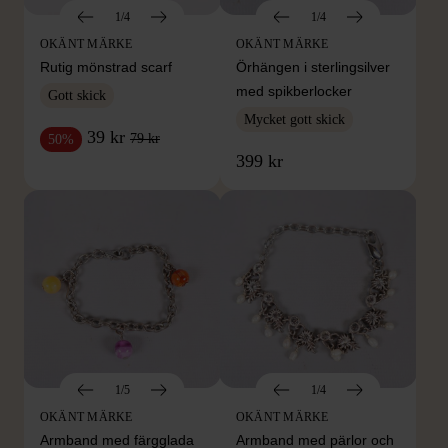
1/4
1/4
OKÄNT MÄRKE
OKÄNT MÄRKE
Rutig mönstrad scarf
Örhängen i sterlingsilver
med spikberlocker
Gott skick
Mycket gott skick
39 kr
79 kr
50%
399 kr
1/5
1/4
OKÄNT MÄRKE
OKÄNT MÄRKE
Armband med färgglada
Armband med pärlor och