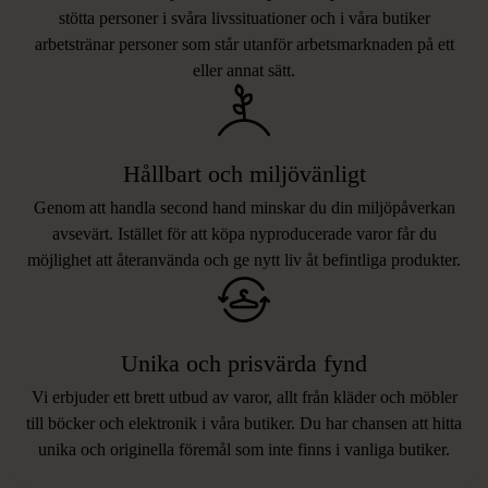
stötta personer i svåra livssituationer och i våra butiker
arbetstränar personer som står utanför arbetsmarknaden på ett
eller annat sätt.
Hållbart och miljövänligt
Genom att handla second hand minskar du din miljöpåverkan
avsevärt. Istället för att köpa nyproducerade varor får du
möjlighet att återanvända och ge nytt liv åt befintliga produkter.
Unika och prisvärda fynd
Vi erbjuder ett brett utbud av varor, allt från kläder och möbler
LIKNANDE PRODUKTER
till böcker och elektronik i våra butiker. Du har chansen att hitta
unika och originella föremål som inte finns i vanliga butiker.
Hitta produkter som påminner om denna