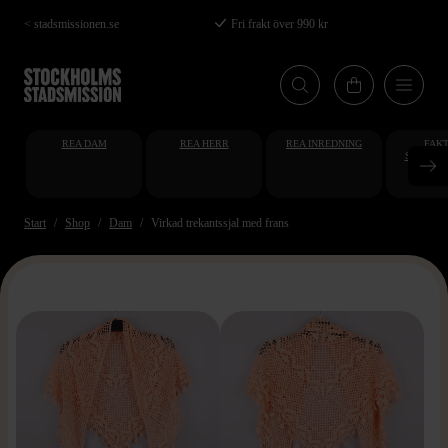
Hoppa
< stadsmissionen.se
Fri frakt över 990 kr
till
huvudinnehåll
REA DAM
REA HERR
REA INREDNING
FAKT
STUDENT
AT
Start
Shop
Dam
Virkad trekantssjal med frans