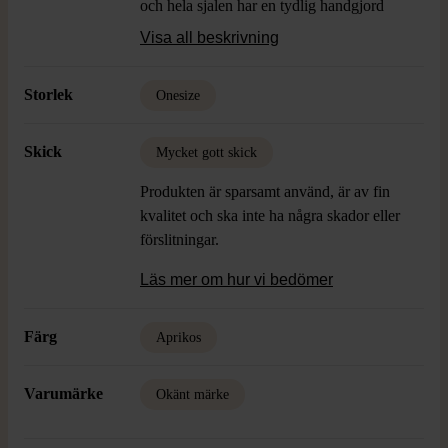
och hela sjalen har en tydlig handgjord
känsla. Perfekt för dig som gillar
Visa all beskrivning
accessoarer med en personlig touch.
Storlek
Onesize
Skick
Mycket gott skick
Produkten är sparsamt använd, är av fin
kvalitet och ska inte ha några skador eller
förslitningar.
Läs mer om hur vi bedömer
Färg
Aprikos
Varumärke
Okänt märke