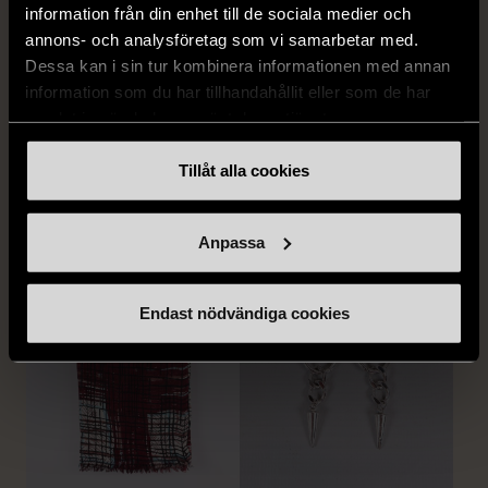
information från din enhet till de sociala medier och
annons- och analysföretag som vi samarbetar med.
Dessa kan i sin tur kombinera informationen med annan
1/5
information som du har tillhandahållit eller som de har
STOCKH LM
samlat in när du har använt deras tjänster.
Stockh lm - Ljusgrön
viskosblus med v-ringning
Tillåt alla cookies
S (34-36)
Gott skick
FRÅN SAMMA VARUMÄRKE
159 kr
Anpassa
Hitta produkter från samma varumärke
Endast nödvändiga cookies