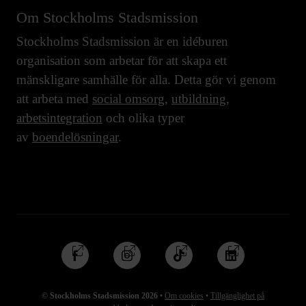
Om Stockholms Stadsmission
Stockholms Stadsmission är en idéburen
organisation som arbetar för att skapa ett
mänskligare samhälle för alla. Detta gör vi genom
att arbeta med
social omsorg
,
utbildning
,
arbetsintegration
och olika typer
av
boendelösningar
.
Följ
Följ
Följ
Följ
oss
oss
oss
oss
på
på
på
på
© Stockholms Stadsmission 2026
•
Om cookies
•
Tillgänglighet på
Facebook
Instagram
TikTok
Linkedin