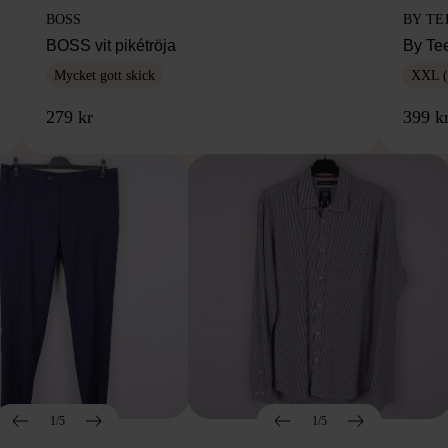
BOSS
BY TE
BOSS vit pikétröja
By Te
Mycket gott skick
XXL (
279 kr
399 k
1/5
1/5