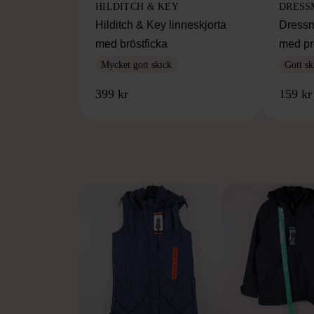
HILDITCH & KEY
DRESS
Hilditch & Key linneskjorta
Dressm
med bröstficka
med pr
Mycket gott skick
Gott sk
399 kr
159 kr
FR