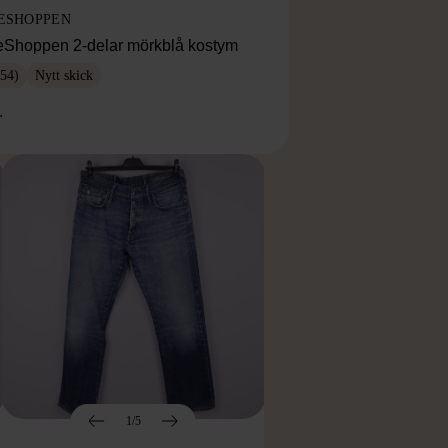
ESHOPPEN
eShoppen 2-delar mörkblå kostym
54)
Nytt skick
r
1/5