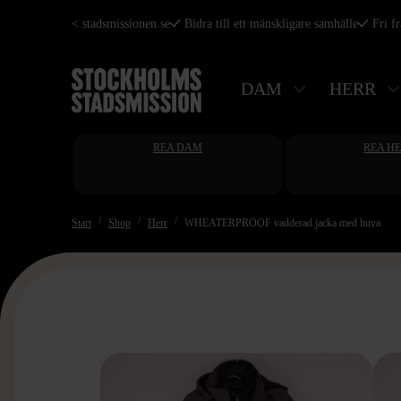
Hoppa
< stadsmissionen.se
Bidra till ett mänskligare samhälle
Fri f
till
huvudinnehåll
DAM
HERR
REA DAM
REA H
Start
Shop
Herr
WHEATERPROOF vadderad jacka med huva