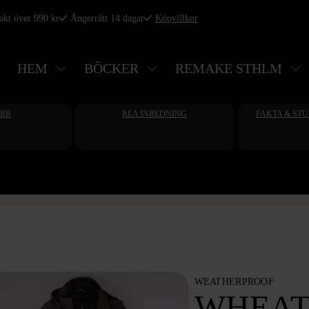
rakt över 990 kr
Ångerrätt 14 dagar
Köpvillkor
HEM
BÖCKER
REMAKE STHLM
ERR
REA INREDNING
FAKTA & ST
WEATHERPROOF
WHEAT