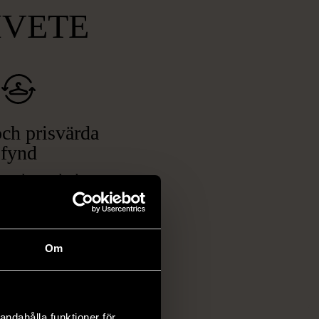
MVETE
ch prisvärda
fynd
 ett brett utbud av
rån kläder och möbler
och elektronik i våra
har chansen att hitta
Om
iginella föremål som
 i vanliga butiker.
ER
andahålla funktioner för