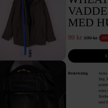
VADDE
MED H
99 kr
199 kr
-50
Beskrivning
Jacka
färg.
prakti
extra
flexib
med fu
vill h