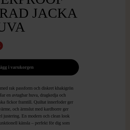
RAD JACKA
UVA
%
 med rak passform och diskret khakigrön
 Har en avtagbar huva, dragkedja och
ska fickor framtill. Quiltat innerfoder ger
 värme, och ärmslut med kardborre ger
el justering. En modern och clean look
nktionell känsla – perfekt för dig som
a en avslappnad stil med extra komfort.