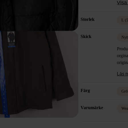
Visa 
Storlek
L (
Skick
Nyt
Produ
orgina
origin
Läs 
Färg
Grö
Varumärke
Wea