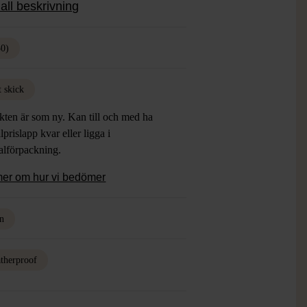
all beskrivning
50)
t skick
kten är som ny. Kan till och med ha
lprislapp kvar eller ligga i
alförpackning.
mer om hur vi bedömer
n
therproof