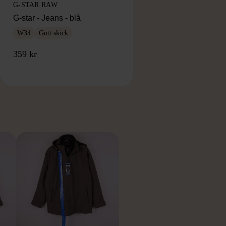
G-STAR RAW
G-star - Jeans - blå
W34
Gott skick
359 kr
RKE