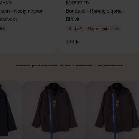
MANN
BONDELID
ann - Kostymbyxor
Bondelid - Randig skjorta -
essveck
Blå vit
ick
XL (52)
Mycket gott skick
199 kr
ÅN SAMMA VARUMÄ
Hitta produkter från samma varumärke