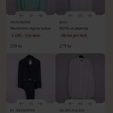
1/5
1/5
STENSTRÖMS
BOSS
Stenströms skjorta turkos
BOSS vit pikétröja
L (50)
Gott skick
Mycket gott skick
259 kr
279 kr
1/5
1/5
BY TEESHOPPEN
HILDITCH & KEY