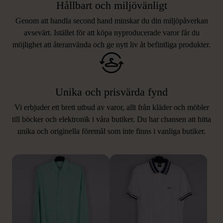
Hållbart och miljövänligt
Genom att handla second hand minskar du din miljöpåverkan
avsevärt. Istället för att köpa nyproducerade varor får du
möjlighet att återanvända och ge nytt liv åt befintliga produkter.
Unika och prisvärda fynd
Vi erbjuder ett brett utbud av varor, allt från kläder och möbler
LIKNANDE PRODUKTER
till böcker och elektronik i våra butiker. Du har chansen att hitta
unika och originella föremål som inte finns i vanliga butiker.
Hitta produkter som påminner om denna