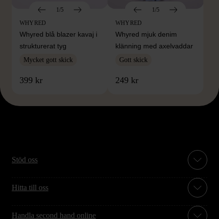
1/5
1/5
WHYRED
WHYRED
Whyred blå blazer kavaj i
Whyred mjuk denim
strukturerat tyg
klänning med axelvaddar
Mycket gott skick
Gott skick
399 kr
249 kr
Stöd oss
Hitta till oss
Handla second hand online