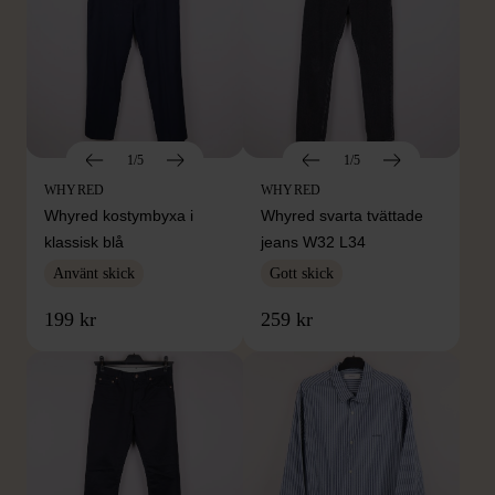
1/5
1/5
WHYRED
WHYRED
Whyred kostymbyxa i
Whyred svarta tvättade
klassisk blå
jeans W32 L34
Använt skick
Gott skick
199 kr
259 kr