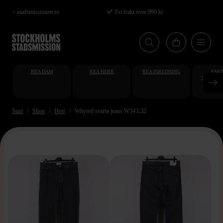
Hoppa
< stadsmissionen.se
Fri frakt över 990 kr
till
huvudinnehåll
REA DAM
REA HERR
REA INREDNING
FAKT
STUDENT
AT
Start
Shop
Herr
Whyred svarta jeans W34 L32