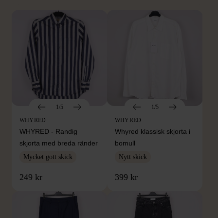
1/5
1/5
WHYRED
WHYRED
WHYRED - Randig
Whyred klassisk skjorta i
skjorta med breda ränder
bomull
Mycket gott skick
Nytt skick
249 kr
399 kr