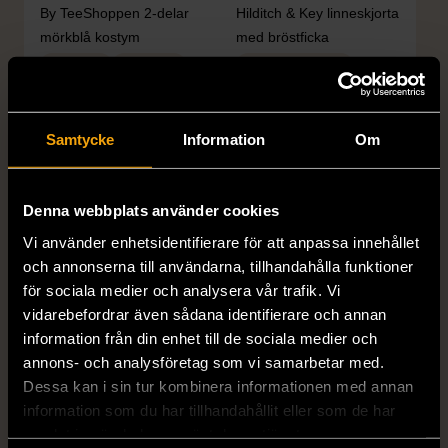
By TeeShoppen 2-delar
Hilditch & Key linneskjorta
mörkblå kostym
med bröstficka
XXL (54)
Nytt skick
Mycket gott skick
399 kr
399 kr
Samtycke
Information
Om
Denna webbplats använder cookies
Vi använder enhetsidentifierare för att anpassa innehållet
och annonserna till användarna, tillhandahålla funktioner
för sociala medier och analysera vår trafik. Vi
vidarebefordrar även sådana identifierare och annan
1/5
1/5
information från din enhet till de sociala medier och
annons- och analysföretag som vi samarbetar med.
DRESSMANN
BONDELID
Dessa kan i sin tur kombinera informationen med annan
Dressmann -
Bondelid - Randig skjorta
information som du har tillhandahållit eller som de har
Kostymbyxor med
- Blå vit
samlat in när du har använt deras tjänster.
pressveck
XL (52)