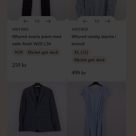
1/5
1/5
WHYRED
WHYRED
Whyred svarta jeans med
Whyred randig skjorta i
satin finish W28 L34
bomull
W28
Mycket gott skick
XL (52)
Mycket gott skick
259 kr
499 kr