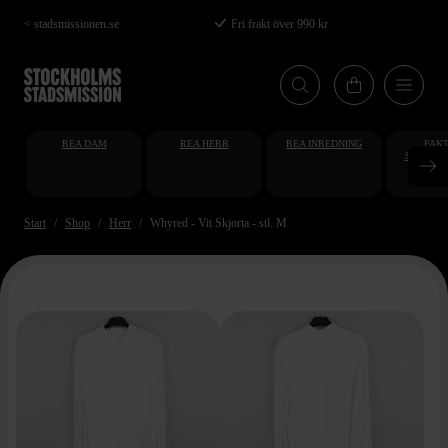
Hoppa
< stadsmissionen.se
Fri frakt över 990 kr
till
huvudinnehåll
REA DAM
REA HERR
REA INREDNING
FAKT
STUDENT
AT
Start
Shop
Herr
Whyred - Vit Skjorta - stl. M