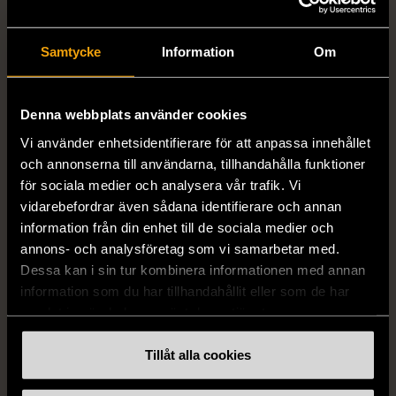
Samtycke
Information
Om
Denna webbplats använder cookies
Vi använder enhetsidentifierare för att anpassa innehållet
1/5
1/5
och annonserna till användarna, tillhandahålla funktioner
DRESSMANN
BONDELID
för sociala medier och analysera vår trafik. Vi
Dressmann -
Bondelid - Randig skjorta
vidarebefordrar även sådana identifierare och annan
Kostymbyxor med
- Blå vit
information från din enhet till de sociala medier och
pressveck
XL (52)
annons- och analysföretag som vi samarbetar med.
Gott skick
Mycket gott skick
Dessa kan i sin tur kombinera informationen med annan
information som du har tillhandahållit eller som de har
159 kr
199 kr
samlat in när du har använt deras tjänster.
Tillåt alla cookies