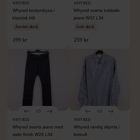
WHYRED
WHYRED
Whyred kostymbyxa i
Whyred svarta tvättade
klassisk blå
jeans W32 L34
Använt skick
Gott skick
199 kr
259 kr
1/5
1/5
WHYRED
WHYRED
Whyred svarta jeans med
Whyred randig skjorta i
satin finish W28 L34
bomull