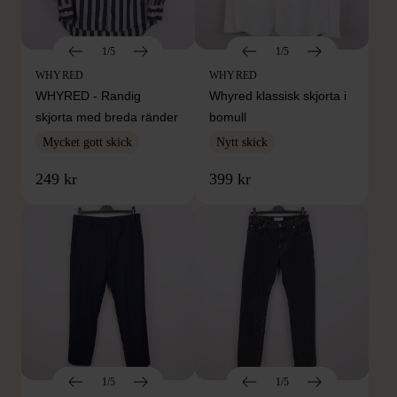
1/5
1/5
WHYRED
WHYRED
WHYRED - Randig
Whyred klassisk skjorta i
skjorta med breda ränder
bomull
Mycket gott skick
Nytt skick
249 kr
399 kr
1/5
1/5