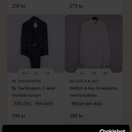
259 kr
279 kr
1/5
1/5
BY TEESHOPPEN
HILDITCH & KEY
By TeeShoppen 2-delar
Hilditch & Key linneskjorta
mörkblå kostym
med bröstficka
XXL (54)
Nytt skick
Mycket gott skick
399 kr
399 kr