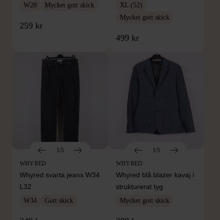
W28
Mycket gott skick
XL (52)
Mycket gott skick
259 kr
499 kr
1/5
1/5
WHYRED
WHYRED
Whyred svarta jeans W34
Whyred blå blazer kavaj i
L32
strukturerat tyg
W34
Gott skick
Mycket gott skick