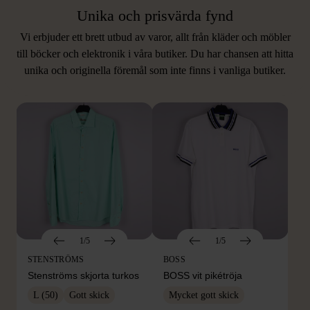
Unika och prisvärda fynd
Vi erbjuder ett brett utbud av varor, allt från kläder och möbler
LIKNANDE PRODUKTER
till böcker och elektronik i våra butiker. Du har chansen att hitta
unika och originella föremål som inte finns i vanliga butiker.
Hitta produkter som påminner om denna
1/5
1/5
STENSTRÖMS
BOSS
Stenströms skjorta turkos
BOSS vit pikétröja
L (50)
Gott skick
Mycket gott skick