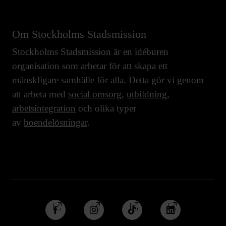
Om Stockholms Stadsmission
Stockholms Stadsmission är en idéburen
organisation som arbetar för att skapa ett
mänskligare samhälle för alla. Detta gör vi genom
att arbeta med
social omsorg
,
utbildning
,
arbetsintegration
och olika typer
av
boendelösningar
.
Följ
Följ
Följ
Följ
oss
oss
oss
oss