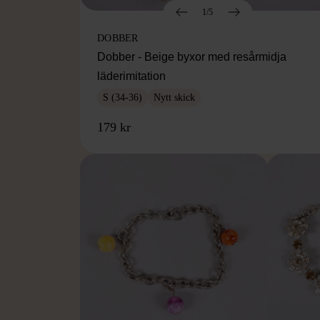
1/5
DOBBER
Dobber - Beige byxor med resårmidja
läderimitation
S (34-36)
Nytt skick
179 kr