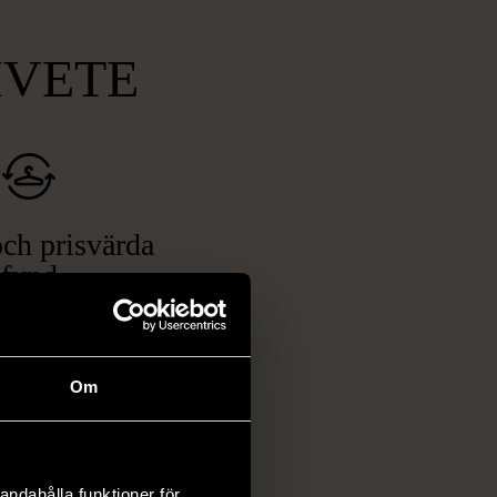
MVETE
ch prisvärda
fynd
 ett brett utbud av
rån kläder och möbler
och elektronik i våra
Om
har chansen att hitta
iginella föremål som
 i vanliga butiker.
andahålla funktioner för