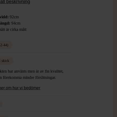
all beskrivning
orm för bekväm känsla hela dagen.
vidd:
92cm
längd:
94cm
ått är cirka mått
42-44)
t skick
ten har använts men är av fin kvalitet,
an förekomma mindre förslitningar.
mer om hur vi bedömer