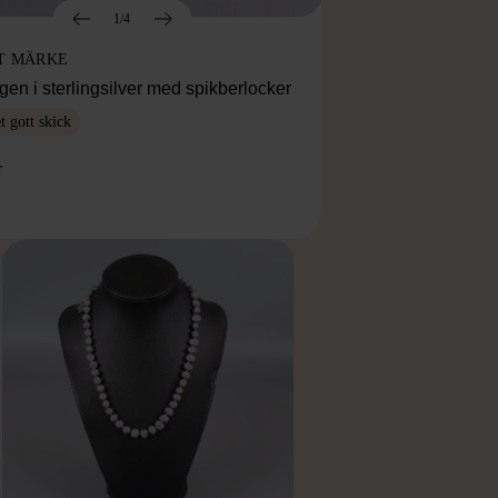
1/4
T MÄRKE
en i sterlingsilver med spikberlocker
 gott skick
r