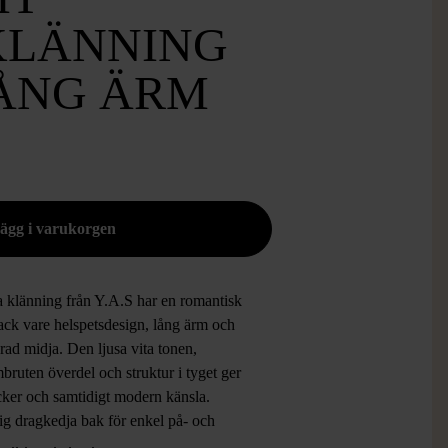
KLÄNNING
ÅNG ÄRM
 klänning från Y.A.S har en romantisk
ack vare helspetsdesign, lång ärm och
ad midja. Den ljusa vita tonen,
ruten överdel och struktur i tyget ger
cker och samtidigt modern känsla.
ig dragkedja bak för enkel på- och
ning. Lätt volym i kjolen och mjuk