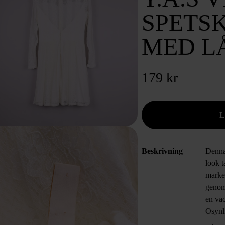
SPETS
MED L
179 kr
Beskrivning
Denna
look t
marker
genomb
en va
Osynl
avtag