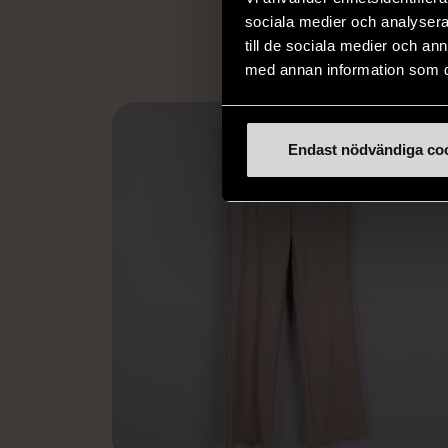
L
sociala medier och analysera 
till de sociala medier och a
med annan information som du 
Endast nödvändiga co