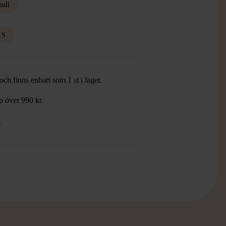
ull
.S
ch finns enbart som 1 st i lager.
öp över 990 kr.
.