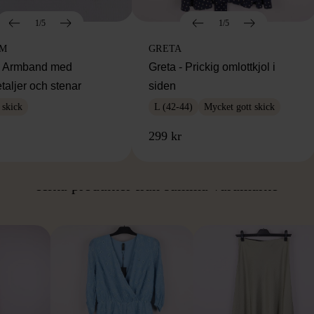
1/5
1/5
IM
GRETA
m Armband med
Greta - Prickig omlottkjol i
taljer och stenar
siden
 skick
L (42-44)
Mycket gott skick
299 kr
ÅN SAMMA VARUMÄ
Hitta produkter från samma varumärke