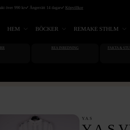
rakt över 990 kr
Ångerrätt 14 dagar
Köpvillkor
HEM
BÖCKER
REMAKE STHLM
ERR
REA INREDNING
FAKTA & ST
Y.A.S
Y.A.S V