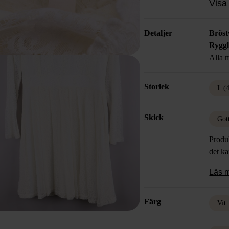
Visa 
passf
Detaljer
Bröst
Rygg
Alla m
Storlek
L (
Skick
Got
Produk
det k
Läs 
Färg
Vit