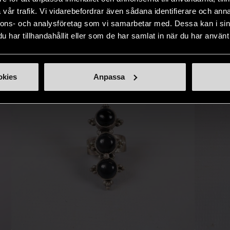
IKNANDE PRODUKT
vår trafik. Vi vidarebefordrar även sådana identifierare och anna
Hitta produkter som påminner om denna
nnons- och analysföretag som vi samarbetar med. Dessa kan i sin
har tillhandahållit eller som de har samlat in när du har använt 
okies
Anpassa