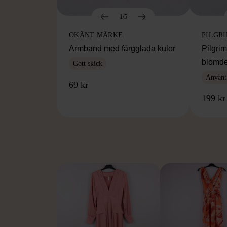
1/5
OKÄNT MÄRKE
PILGR
Armband med färgglada kulor
Pilgri
blomde
Gott skick
Använt
69 kr
199 kr
FR