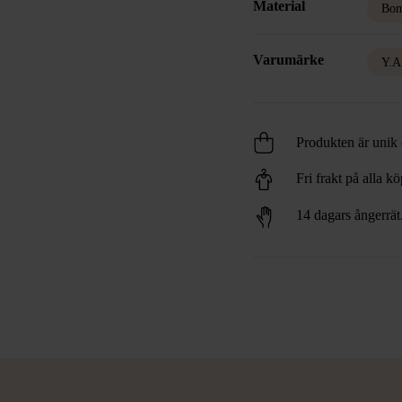
Material
Bom
Varumärke
Y.A
Produkten är unik o
Fri frakt på alla k
14 dagars ångerrät