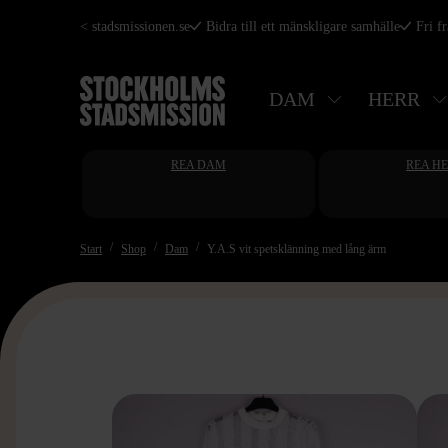
Hoppa
< stadsmissionen.se
Bidra till ett mänskligare samhälle
Fri f
till
huvudinnehåll
DAM
HERR
REA DAM
REA H
Start
Shop
Dam
Y.A.S vit spetsklänning med lång ärm