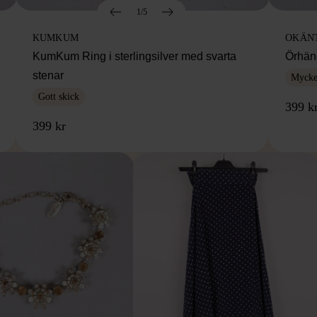
1/5
KUMKUM
OKÄN
KumKum Ring i sterlingsilver med svarta
Örhäng
stenar
Mycket
Gott skick
399 k
399 kr